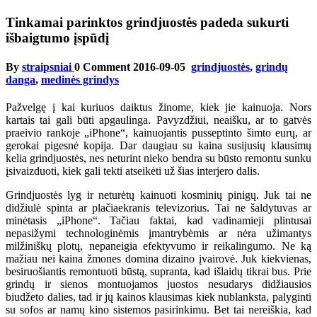
Tinkamai parinktos grindjuostės padeda sukurti
išbaigtumo įspūdį
By
straipsniai
0 Comment
2016-09-05
grindjuostės
,
grindų
danga
,
medinės grindys
Pažvelgę į kai kuriuos daiktus žinome, kiek jie kainuoja. Nors
kartais tai gali būti apgaulinga. Pavyzdžiui, neaišku, ar to gatvės
praeivio rankoje „iPhone“, kainuojantis pusseptinto šimto eurų, ar
gerokai pigesnė kopija. Dar daugiau su kaina susijusių klausimų
kelia grindjuostės, nes neturint nieko bendra su būsto remontu sunku
įsivaizduoti, kiek gali tekti atseikėti už šias interjero dalis.
Grindjuostės lyg ir neturėtų kainuoti kosminių pinigų. Juk tai ne
didžiulė spinta ar plačiaekranis televizorius. Tai ne šaldytuvas ar
minėtasis „iPhone“. Tačiau faktai, kad vadinamieji plintusai
nepasižymi technologinėmis įmantrybėmis ar nėra užimantys
milžiniškų plotų, nepaneigia efektyvumo ir reikalingumo. Ne ką
mažiau nei kaina žmones domina dizaino įvairovė. Juk kiekvienas,
besiruošiantis remontuoti būstą, supranta, kad išlaidų tikrai bus. Prie
grindų ir sienos montuojamos juostos nesudarys didžiausios
biudžeto dalies, tad ir jų kainos klausimas kiek nublanksta, palyginti
su sofos ar namų kino sistemos pasirinkimu. Bet tai nereiškia, kad