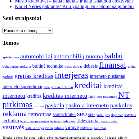
Mėšlo kratytuvai – kada į laukus ir kaip išnaudoti efektyviai?
Kodėl Neries pakrantė? Kuo ypatingi ten statomi nauji butai?
Seni straipsniai
Seni
straipsniai
Temos
baldai
automobiliai
automobilių nuoma
apšvietimas
finansai
buitinė technika
debesis
buhalterinė apskaita
butai
darbas
greita
interjeras
greitas kreditas
interneto puslapiai
paskola
kreditai
kreditai
interneto sprendimai
juvelyriniai dirbiniai
NT
internetu
kreditas internetu
kreditas
laidojimo paslaugos
pirkimas
paskola
paskola internetu
paskolos
nuoma
reklama
seo
remontas
santechnika
SEO paslaugos
skydrive
statybos
technika
Televizoriai
teisininkų paslaugos
teisinės paslaugos
verslininkai
vestuvės
virtuvė
vidaus durys
video
vilnius
šildymas
žaidimai
Praleiskite laisvą laiką skaitydami straipsnius verslo, laisvalaikio,