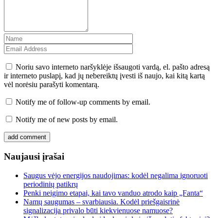
Noriu savo interneto naršyklėje išsaugoti vardą, el. pašto adresą
ir interneto puslapį, kad jų nebereiktų įvesti iš naujo, kai kitą kartą
vėl norėsiu parašyti komentarą.
Notify me of follow-up comments by email.
Notify me of new posts by email.
Naujausi įrašai
Saugus vėjo energijos naudojimas: kodėl negalima ignoruoti
periodinių patikrų
Penki neigimo etapai, kai tavo vanduo atrodo kaip „Fanta“
Namų saugumas – svarbiausia. Kodėl priešgaisrinė
signalizacija privalo būti kiekvienuose namuose?