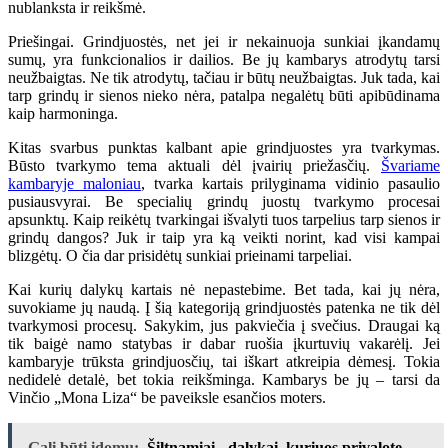
nublanksta ir reikšmė.
Priešingai. Grindjuostės, net jei ir nekainuoja sunkiai įkandamų
sumų, yra funkcionalios ir dailios. Be jų kambarys atrodytų tarsi
neužbaigtas. Ne tik atrodytų, tačiau ir būtų neužbaigtas. Juk tada, kai
tarp grindų ir sienos nieko nėra, patalpa negalėtų būti apibūdinama
kaip harmoninga.
Kitas svarbus punktas kalbant apie grindjuostes yra tvarkymas.
Būsto tvarkymo tema aktuali dėl įvairių priežasčių.
Švariame
kambaryje maloniau
, tvarka kartais prilyginama vidinio pasaulio
pusiausvyrai. Be specialių grindų juostų tvarkymo procesai
apsunktų. Kaip reikėtų tvarkingai išvalyti tuos tarpelius tarp sienos ir
grindų dangos? Juk ir taip yra ką veikti norint, kad visi kampai
blizgėtų. O čia dar prisidėtų sunkiai prieinami tarpeliai.
Kai kurių dalykų kartais nė nepastebime. Bet tada, kai jų nėra,
suvokiame jų naudą. Į šią kategoriją grindjuostės patenka ne tik dėl
tvarkymosi procesų. Sakykim, jus pakviečia į svečius. Draugai ką
tik baigė namo statybas ir dabar ruošia įkurtuvių vakarėlį. Jei
kambaryje trūksta grindjuosčių, tai iškart atkreipia dėmesį. Tokia
nedidelė detalė, bet tokia reikšminga. Kambarys be jų – tarsi da
Vinčio „Mona Liza“ be paveiksle esančios moters.
Gali būti įdomu:
Šiltnamiai - dalykai, kuriuos privalote