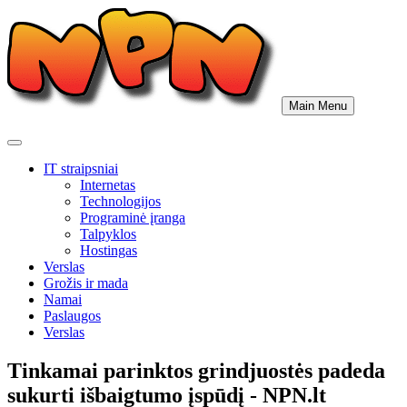
Skip
to
content
Main Menu
IT straipsniai
Internetas
Technologijos
Programinė įranga
Talpyklos
Hostingas
Verslas
Grožis ir mada
Namai
Paslaugos
Verslas
Tinkamai parinktos grindjuostės padeda
sukurti išbaigtumo įspūdį - NPN.lt