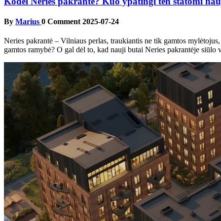
Kodėl Neries pakrantė? Kuo ypatingi ten statomi nau
By
Marius
0 Comment
2025-07-24
Neries pakrantė – Vilniaus perlas, traukiantis ne tik gamtos mylėtojus, 
gamtos ramybė? O gal dėl to, kad nauji butai Neries pakrantėje siūl