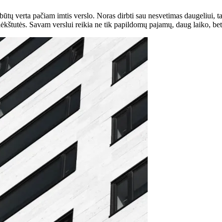
tų verta pačiam imtis verslo. Noras dirbti sau nesvetimas daugeliui, ta
lėkštutės. Savam verslui reikia ne tik papildomų pajamų, daug laiko, bet 