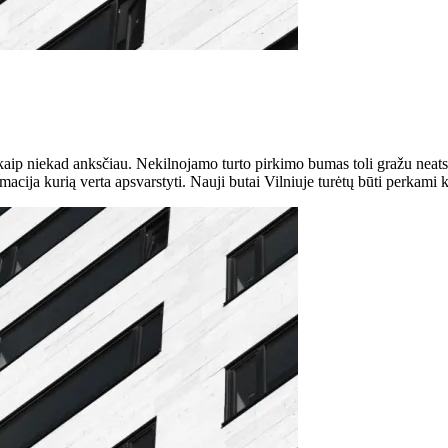
kaip niekad anksčiau. Nekilnojamo turto pirkimo bumas toli gražu neatslū
ormacija kurią verta apsvarstyti. Nauji butai Vilniuje turėtų būti perka