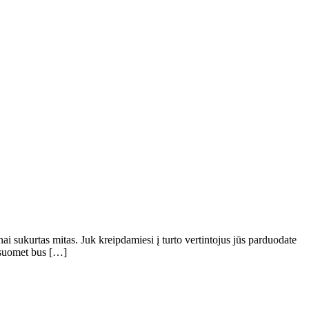
nai sukurtas mitas. Juk kreipdamiesi į turto vertintojus jūs parduodate
visuomet bus […]