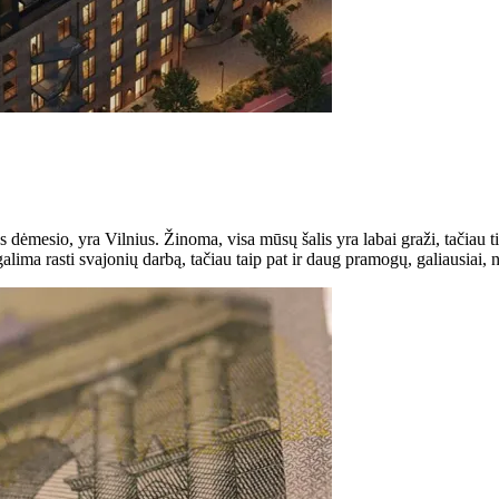
 dėmesio, yra Vilnius. Žinoma, visa mūsų šalis yra labai graži, tačiau ti
galima rasti svajonių darbą, tačiau taip pat ir daug pramogų, galiausiai,