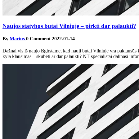
Naujos statybos butai Vilniuje – pirkti dar palaukti?
By
Marius
0 Comment
2022-01-14
Dažnai vis iš naujo išgirstame, kad nauji butai Vilniuje yra paklausūs 
kyla klausimas – skubėti ar dar palaukti? NT specialistai dalinasi inf