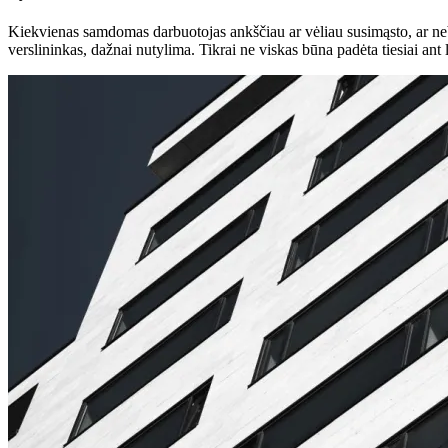
Kiekvienas samdomas darbuotojas ankščiau ar vėliau susimąsto, ar nebū
verslininkas, dažnai nutylima. Tikrai ne viskas būna padėta tiesiai ant 