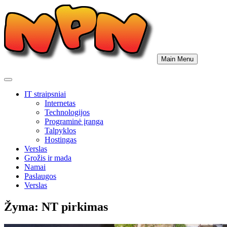
Skip
to
content
Main Menu
IT straipsniai
Internetas
Technologijos
Programinė įranga
Talpyklos
Hostingas
Verslas
Grožis ir mada
Namai
Paslaugos
Verslas
Žyma:
NT pirkimas