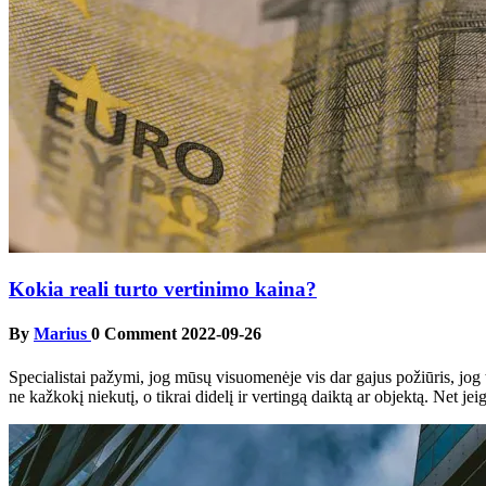
Kokia reali turto vertinimo kaina?
By
Marius
0 Comment
2022-09-26
Specialistai pažymi, jog mūsų visuomenėje vis dar gajus požiūris, jog t
ne kažkokį niekutį, o tikrai didelį ir vertingą daiktą ar objektą. Net j