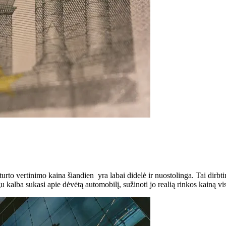
urto vertinimo kaina šiandien yra labai didelė ir nuostolinga. Tai dirbti
eigu kalba sukasi apie dėvėtą automobilį, sužinoti jo realią rinkos kainą 