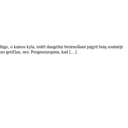
go, o kainos kyla, todėl daugeliui besiruošiant įsigyti butą sostinėje
mi kuo greičiau, nes: Prognozuojama, kad […]