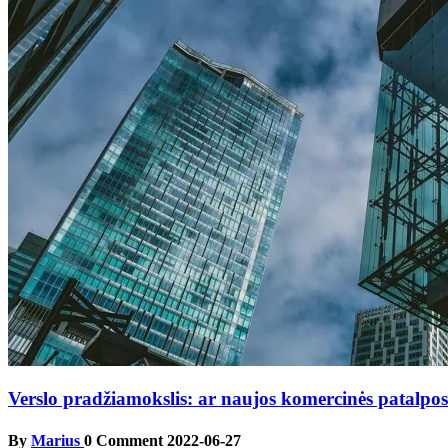
Verslo pradžiamokslis: ar naujos komercinės patalpos V
By
Marius
0 Comment
2022-06-27