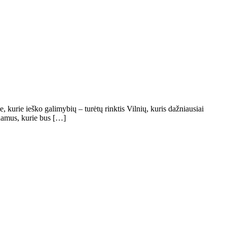
e, kurie ieško galimybių – turėtų rinktis Vilnių, kuris dažniausiai
 namus, kurie bus […]