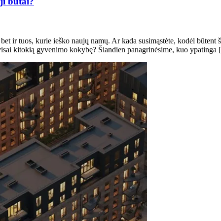
ji butai?
bet ir tuos, kurie ieško naujų namų. Ar kada susimąstėte, kodėl būtent ši 
o visai kitokią gyvenimo kokybę? Šiandien panagrinėsime, kuo ypatinga