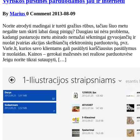
Vyriskos pirstines parduodamos jau ir internetu
By
Marius
0 Comment
2013-08-09
Norite atrodyti madingai ir turėti gražius rūbus, tačiau šiuo metu
negalite tam skirti labai daug pinigų? Daugiau tai nėra problema,
kadangi pastaruoju metu atsirado nemažai sėkmingai gyvuojančių ir
nuolat įvairias akcijas skelbiančių elektroninių parduotuvių, pvz.
Varle.lt, kurios savo klientams gali pasiūlyti karščiausius pasiūlymus
ir nuolaidas. Kainos – gerokai mažesnės nei realiose parduotuvėse
Jeigu norite tikrai sutaupyti, […]