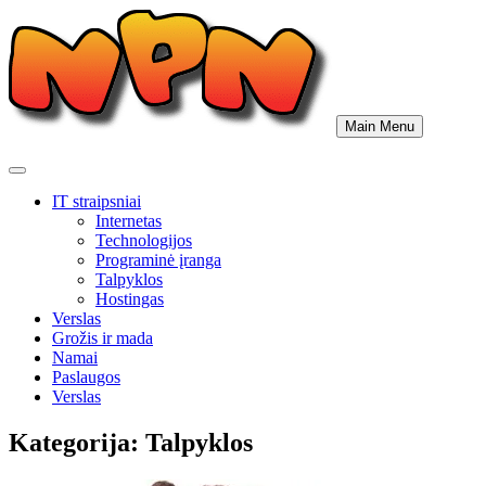
Skip
to
content
Main Menu
IT straipsniai
Internetas
Technologijos
Programinė įranga
Talpyklos
Hostingas
Verslas
Grožis ir mada
Namai
Paslaugos
Verslas
Kategorija:
Talpyklos