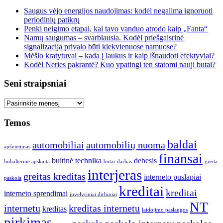
Saugus vėjo energijos naudojimas: kodėl negalima ignoruoti
periodinių patikrų
Penki neigimo etapai, kai tavo vanduo atrodo kaip „Fanta“
Namų saugumas – svarbiausia. Kodėl priešgaisrinė
signalizacija privalo būti kiekvienuose namuose?
Mėšlo kratytuvai – kada į laukus ir kaip išnaudoti efektyviai?
Kodėl Neries pakrantė? Kuo ypatingi ten statomi nauji butai?
Seni straipsniai
Seni
straipsniai
Temos
baldai
automobiliai
automobilių nuoma
apšvietimas
finansai
buitinė technika
debesis
buhalterinė apskaita
butai
darbas
greita
interjeras
greitas kreditas
interneto puslapiai
paskola
kreditai
kreditai
interneto sprendimai
juvelyriniai dirbiniai
NT
internetu
kreditas internetu
kreditas
laidojimo paslaugos
pirkimas