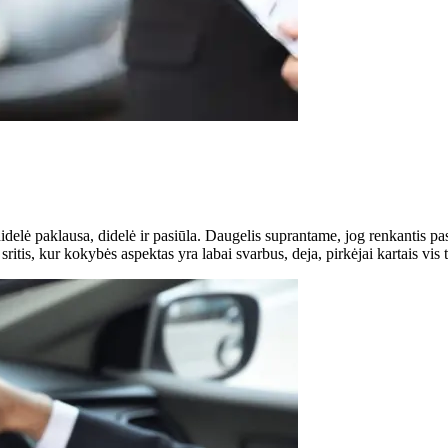
elė paklausa, didelė ir pasiūla. Daugelis suprantame, jog renkantis pas
 sritis, kur kokybės aspektas yra labai svarbus, deja, pirkėjai kartais vis