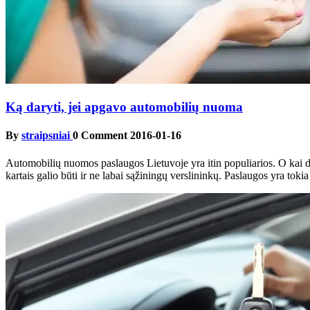
Ką daryti, jei apgavo automobilių nuoma
By
straipsniai
0 Comment
2016-01-16
Automobilių nuomos paslaugos Lietuvoje yra itin populiarios. O kai did
kartais galio būti ir ne labai sąžiningų verslininkų. Paslaugos yra tokia