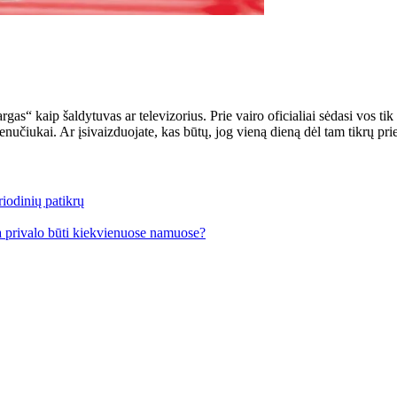
s“ kaip šaldytuvas ar televizorius. Prie vairo oficialiai sėdasi vos ti
 senučiukai. Ar įsivaizduojate, kas būtų, jog vieną dieną dėl tam tikrų 
iodinių patikrų
a privalo būti kiekvienuose namuose?