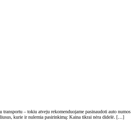
uoju transportu – tokiu atveju rekomenduojame pasinaudoti auto numos
liusus, kurie ir nulemia pasirinkimą: Kaina tikrai nėra didelė. […]