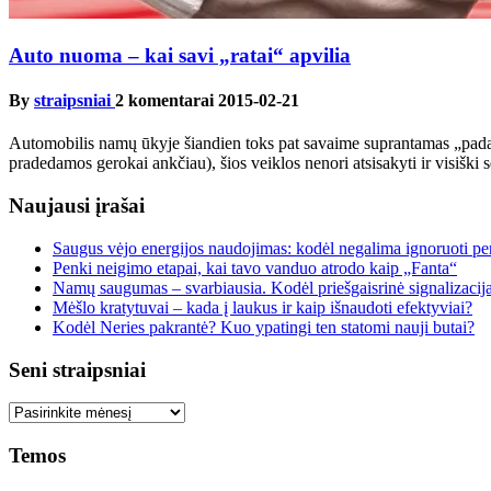
Auto nuoma – kai savi „ratai“ apvilia
By
straipsniai
2 komentarai
2015-02-21
Automobilis namų ūkyje šiandien toks pat savaime suprantamas „padarga
pradedamos gerokai ankčiau), šios veiklos nenori atsisakyti ir visiški
Naujausi įrašai
Saugus vėjo energijos naudojimas: kodėl negalima ignoruoti per
Penki neigimo etapai, kai tavo vanduo atrodo kaip „Fanta“
Namų saugumas – svarbiausia. Kodėl priešgaisrinė signalizacij
Mėšlo kratytuvai – kada į laukus ir kaip išnaudoti efektyviai?
Kodėl Neries pakrantė? Kuo ypatingi ten statomi nauji butai?
Seni straipsniai
Seni
straipsniai
Temos