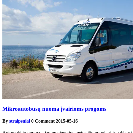
Mikroautobusų nuoma įvairioms progoms
By
straipsniai
0 Comment
2015-05-16
Automobilių nuoma – jau ne vienerius metus itin populiari ir paklausi