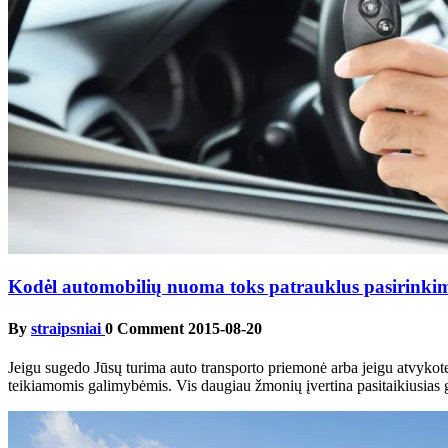
Kodėl automobilių nuoma toks patrauklus pasirinki
By
straipsniai
0 Comment
2015-08-20
Jeigu sugedo Jūsų turima auto transporto priemonė arba jeigu atvykote
teikiamomis galimybėmis. Vis daugiau žmonių įvertina pasitaikiusias gal