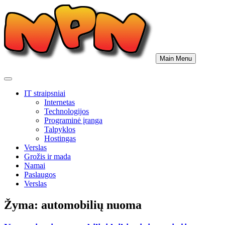
Skip
to
content
Main Menu
IT straipsniai
Internetas
Technologijos
Programinė įranga
Talpyklos
Hostingas
Verslas
Grožis ir mada
Namai
Paslaugos
Verslas
Žyma:
automobilių nuoma