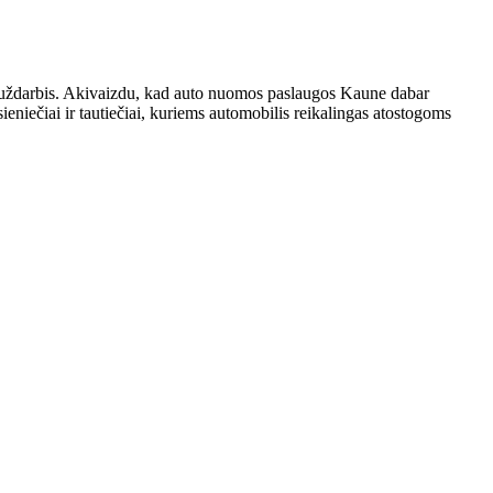
žas uždarbis. Akivaizdu, kad auto nuomos paslaugos Kaune dabar
iečiai ir tautiečiai, kuriems automobilis reikalingas atostogoms