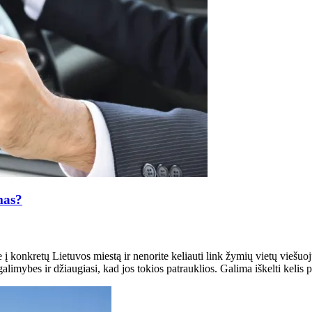
mas?
 į konkretų Lietuvos miestą ir nenorite keliauti link žymių vietų vieš
imybes ir džiaugiasi, kad jos tokios patrauklios. Galima iškelti kelis p