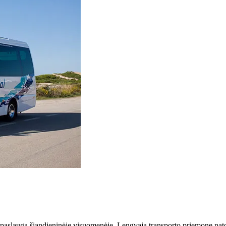
 paslauga šiandieninėje visuomenėje. Lengvąją transporto priemonę patog