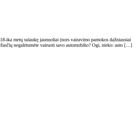
k 18-ika metų sulaukę jaunuoliai (nors vairavimo pamokos dažniausiai
priežasčių negalėtumėte vairuoti savo automobilio? Ogi, nieko: auto […]