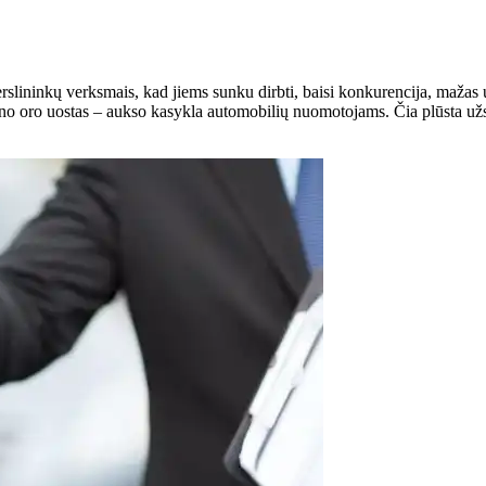
 verslininkų verksmais, kad jiems sunku dirbti, baisi konkurencija, ma
 oro uostas – aukso kasykla automobilių nuomotojams. Čia plūsta užsien