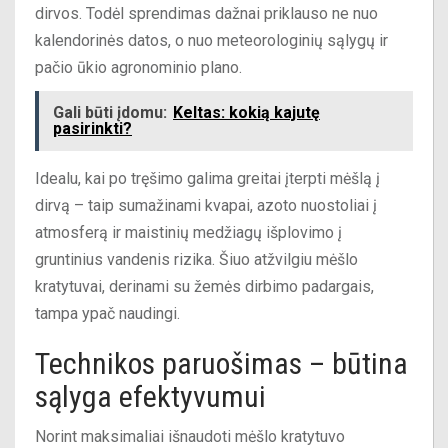
dirvos. Todėl sprendimas dažnai priklauso ne nuo
kalendorinės datos, o nuo meteorologinių sąlygų ir
pačio ūkio agronominio plano.
Gali būti įdomu:
Keltas: kokią kajutę
pasirinkti?
Idealu, kai po tręšimo galima greitai įterpti mėšlą į
dirvą – taip sumažinami kvapai, azoto nuostoliai į
atmosferą ir maistinių medžiagų išplovimo į
gruntinius vandenis rizika. Šiuo atžvilgiu mėšlo
kratytuvai, derinami su žemės dirbimo padargais,
tampa ypač naudingi.
Technikos paruošimas – būtina
sąlyga efektyvumui
Norint maksimaliai išnaudoti mėšlo kratytuvo