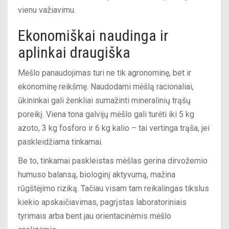
vienu važiavimu.
Ekonomiškai naudinga ir
aplinkai draugiška
Mėšlo panaudojimas turi ne tik agronominę, bet ir
ekonominę reikšmę. Naudodami mėšlą racionaliai,
ūkininkai gali ženkliai sumažinti mineralinių trąšų
poreikį. Viena tona galvijų mėšlo gali turėti iki 5 kg
azoto, 3 kg fosforo ir 6 kg kalio – tai vertinga trąša, jei
paskleidžiama tinkamai.
Be to, tinkamai paskleistas mėšlas gerina dirvožemio
humuso balansą, biologinį aktyvumą, mažina
rūgštėjimo riziką. Tačiau visam tam reikalingas tikslus
kiekio apskaičiavimas, pagrįstas laboratoriniais
tyrimais arba bent jau orientacinėmis mėšlo