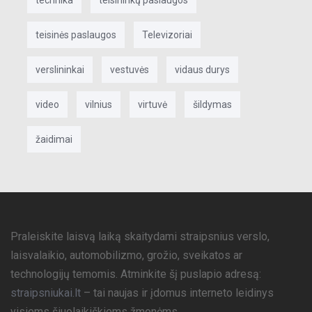
teisinės paslaugos
Televizoriai
verslininkai
vestuvės
vidaus durys
video
vilnius
virtuvė
šildymas
žaidimai
Praleiskite laisvą laiką skaitydami straipsnius verslo,
laisvalaikio, automobilizmo, grožio, sveikatos ar
technologijų temomis. Atminkite šį puslapio adresą:
straipsniukai.lt
– tai naujas ir įdomus interneto leidinys
visiems šiuolaikiškiems žmonėms.