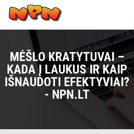
Skip
to
content
Main
Menu
MĖŠLO KRATYTUVAI –
KADA Į LAUKUS IR KAIP
IŠNAUDOTI EFEKTYVIAI?
- NPN.LT