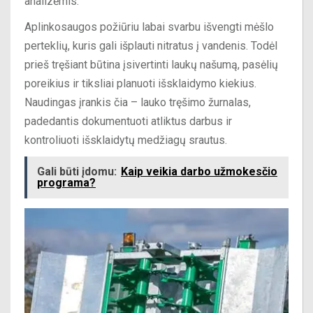
analizėmis.
Aplinkosaugos požiūriu labai svarbu išvengti mėšlo
perteklių, kuris gali išplauti nitratus į vandenis. Todėl
prieš tręšiant būtina įsivertinti laukų našumą, pasėlių
poreikius ir tiksliai planuoti išsklaidymo kiekius.
Naudingas įrankis čia – lauko tręšimo žurnalas,
padedantis dokumentuoti atliktus darbus ir
kontroliuoti išsklaidytų medžiagų srautus.
Gali būti įdomu:
Kaip veikia darbo užmokesčio
programa?