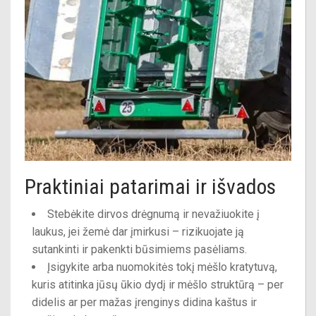
Praktiniai patarimai ir išvados
Stebėkite dirvos drėgnumą ir nevažiuokite į
laukus, jei žemė dar įmirkusi – rizikuojate ją
sutankinti ir pakenkti būsimiems pasėliams.
Įsigykite arba nuomokitės tokį mėšlo kratytuvą,
kuris atitinka jūsų ūkio dydį ir mėšlo struktūrą – per
didelis ar per mažas įrenginys didina kaštus ir