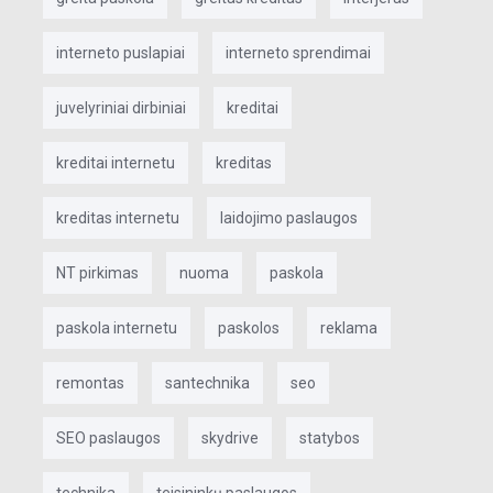
interneto puslapiai
interneto sprendimai
juvelyriniai dirbiniai
kreditai
kreditai internetu
kreditas
kreditas internetu
laidojimo paslaugos
NT pirkimas
nuoma
paskola
paskola internetu
paskolos
reklama
remontas
santechnika
seo
SEO paslaugos
skydrive
statybos
technika
teisininkų paslaugos