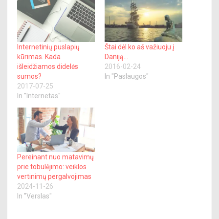
Internetinių puslapių
Štai dėl ko aš važiuoju į
kūrimas. Kada
Daniją…
išleidžiamos didelės
2016-02-24
sumos?
In "Paslaugos"
2017-07-25
In "Internetas"
Pereinant nuo matavimų
prie tobulėjimo: veiklos
vertinimų pergalvojimas
2024-11-26
In "Verslas"