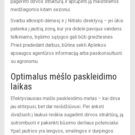
pagerinti dirvos struktūrą ir aprūpinti ją maistinėmis
medžiagomis kitam sezonui.
Svarbu atkreipti dėmesį ir į Nitrato direktyvą – jei ūkis
patenka į jautrią zoną, kur yra didelė pavojus vandens
telkiniams, tręšimo sąlygos gali būti griežtesnės.
Prieš pradedant darbus, būtina sekti Aplinkos
apsaugos agentūros informaciją arba pasikonsultuoti
su agronomu.
Optimalus mėšlo paskleidimo
laikas
Efektyviausias mėšlo paskleidimo metas – kai dirva
jau atitirpusi, bet dar neišdžiūvusi. Per anksti
išvažiuoti į laukus reiškia sugadinti dirvos struktūrą, ją
sutrombuoti ir pakenkti būsimo derliaus potencialui.
Ypač jautrios yra lengvos, smėlingos ir durpingos