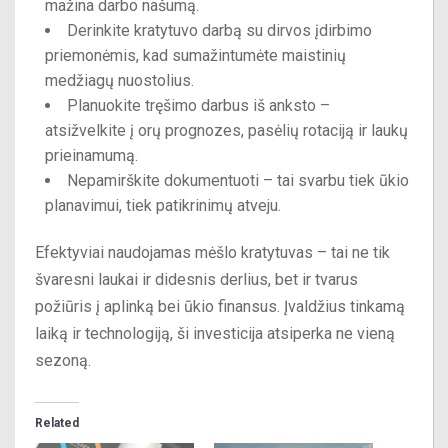
mažina darbo našumą.
Derinkite kratytuvo darbą su dirvos įdirbimo
priemonėmis, kad sumažintumėte maistinių
medžiagų nuostolius.
Planuokite tręšimo darbus iš anksto –
atsižvelkite į orų prognozes, pasėlių rotaciją ir laukų
prieinamumą.
Nepamirškite dokumentuoti – tai svarbu tiek ūkio
planavimui, tiek patikrinimų atveju.
Efektyviai naudojamas mėšlo kratytuvas – tai ne tik
švaresni laukai ir didesnis derlius, bet ir tvarus
požiūris į aplinką bei ūkio finansus. Įvaldžius tinkamą
laiką ir technologiją, ši investicija atsiperka ne vieną
sezoną.
Related