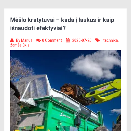
Mėšlo kratytuvai – kada į laukus ir kaip
išnaudoti efektyviai?
By
Marius
0 Comment
2025-07-26
technika
,
žemės ūkis