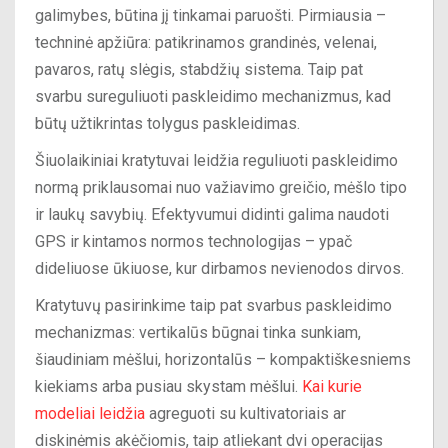
galimybes, būtina jį tinkamai paruošti. Pirmiausia –
techninė apžiūra: patikrinamos grandinės, velenai,
pavaros, ratų slėgis, stabdžių sistema. Taip pat
svarbu sureguliuoti paskleidimo mechanizmus, kad
būtų užtikrintas tolygus paskleidimas.
Šiuolaikiniai kratytuvai leidžia reguliuoti paskleidimo
normą priklausomai nuo važiavimo greičio, mėšlo tipo
ir laukų savybių. Efektyvumui didinti galima naudoti
GPS ir kintamos normos technologijas – ypač
dideliuose ūkiuose, kur dirbamos nevienodos dirvos.
Kratytuvų pasirinkime taip pat svarbus paskleidimo
mechanizmas: vertikalūs būgnai tinka sunkiam,
šiaudiniam mėšlui, horizontalūs – kompaktiškesniems
kiekiams arba pusiau skystam mėšlui.
Kai kurie
modeliai leidžia
agreguoti su kultivatoriais ar
diskinėmis akėčiomis, taip atliekant dvi operacijas