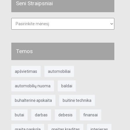
Seni Straipsniai
Seni
straipsniai
Temos
apšvietimas
automobiliai
automobilių nuoma
baldai
buhalterinė apskaita
buitinė technika
butai
darbas
debesis
finansai
greita paskola
greitas kreditas
interjeras