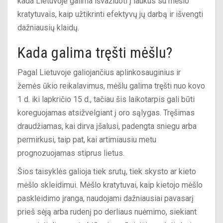
kada Lietuvoje galima išvažiuoti į laukus su mėšlo
kratytuvais, kaip užtikrinti efektyvų jų darbą ir išvengti
dažniausių klaidų.
Kada galima tręšti mėšlu?
Pagal Lietuvoje galiojančius aplinkosauginius ir
žemės ūkio reikalavimus, mėšlu galima tręšti nuo kovo
1 d. iki lapkričio 15 d., tačiau šis laikotarpis gali būti
koreguojamas atsižvelgiant į oro sąlygas. Tręšimas
draudžiamas, kai dirva įšalusi, padengta sniegu arba
permirkusi, taip pat, kai artimiausiu metu
prognozuojamas stiprus lietus.
Šios taisyklės galioja tiek srutų, tiek skysto ar kieto
mėšlo skleidimui. Mėšlo kratytuvai, kaip kietojo mėšlo
paskleidimo įranga, naudojami dažniausiai pavasarį
prieš sėją arba rudenį po derliaus nuėmimo, siekiant