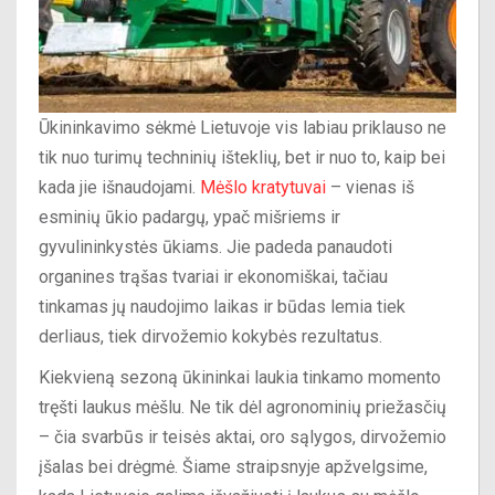
Ūkininkavimo sėkmė Lietuvoje vis labiau priklauso ne
tik nuo turimų techninių išteklių, bet ir nuo to, kaip bei
kada jie išnaudojami.
Mėšlo kratytuvai
– vienas iš
esminių ūkio padargų, ypač mišriems ir
gyvulininkystės ūkiams. Jie padeda panaudoti
organines trąšas tvariai ir ekonomiškai, tačiau
tinkamas jų naudojimo laikas ir būdas lemia tiek
derliaus, tiek dirvožemio kokybės rezultatus.
Kiekvieną sezoną ūkininkai laukia tinkamo momento
tręšti laukus mėšlu. Ne tik dėl agronominių priežasčių
– čia svarbūs ir teisės aktai, oro sąlygos, dirvožemio
įšalas bei drėgmė. Šiame straipsnyje apžvelgsime,