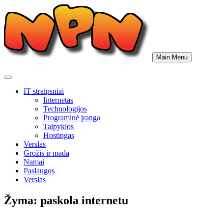
Skip
to
content
Main Menu
IT straipsniai
Internetas
Technologijos
Programinė įranga
Talpyklos
Hostingas
Verslas
Grožis ir mada
Namai
Paslaugos
Verslas
Žyma:
paskola internetu