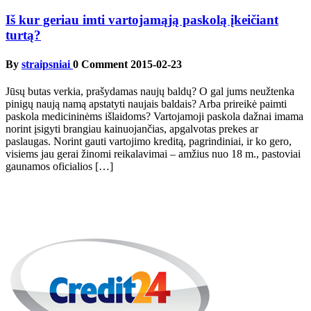
Iš kur geriau imti vartojamąją paskolą įkeičiant
turtą?
By
straipsniai
0 Comment
2015-02-23
Jūsų butas verkia, prašydamas naujų baldų? O gal jums neužtenka
pinigų naują namą apstatyti naujais baldais? Arba prireikė paimti
paskola medicininėms išlaidoms? Vartojamoji paskola dažnai imama
norint įsigyti brangiau kainuojančias, apgalvotas prekes ar
paslaugas. Norint gauti vartojimo kreditą, pagrindiniai, ir ko gero,
visiems jau gerai žinomi reikalavimai – amžius nuo 18 m., pastoviai
gaunamos oficialios […]