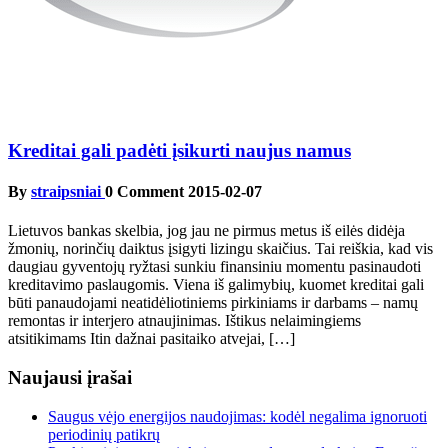
Kreditai gali padėti įsikurti naujus namus
By
straipsniai
0 Comment
2015-02-07
Lietuvos bankas skelbia, jog jau ne pirmus metus iš eilės didėja
žmonių, norinčių daiktus įsigyti lizingu skaičius. Tai reiškia, kad vis
daugiau gyventojų ryžtasi sunkiu finansiniu momentu pasinaudoti
kreditavimo paslaugomis. Viena iš galimybių, kuomet kreditai gali
būti panaudojami neatidėliotiniems pirkiniams ir darbams – namų
remontas ir interjero atnaujinimas. Ištikus nelaimingiems
atsitikimams Itin dažnai pasitaiko atvejai, […]
Naujausi įrašai
Saugus vėjo energijos naudojimas: kodėl negalima ignoruoti
periodinių patikrų