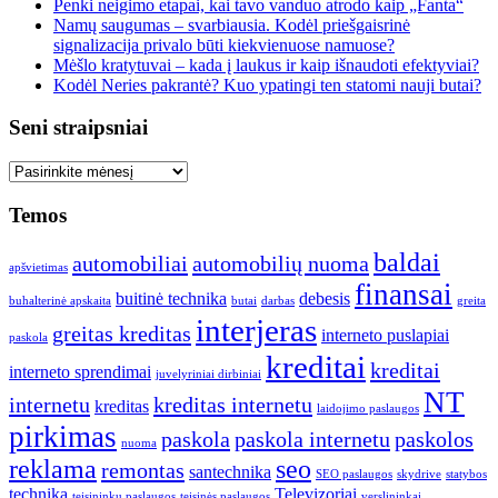
Penki neigimo etapai, kai tavo vanduo atrodo kaip „Fanta“
Namų saugumas – svarbiausia. Kodėl priešgaisrinė
signalizacija privalo būti kiekvienuose namuose?
Mėšlo kratytuvai – kada į laukus ir kaip išnaudoti efektyviai?
Kodėl Neries pakrantė? Kuo ypatingi ten statomi nauji butai?
Seni straipsniai
Seni
straipsniai
Temos
baldai
automobiliai
automobilių nuoma
apšvietimas
finansai
buitinė technika
debesis
buhalterinė apskaita
butai
darbas
greita
interjeras
greitas kreditas
interneto puslapiai
paskola
kreditai
kreditai
interneto sprendimai
juvelyriniai dirbiniai
NT
internetu
kreditas internetu
kreditas
laidojimo paslaugos
pirkimas
paskola
paskola internetu
paskolos
nuoma
reklama
seo
remontas
santechnika
SEO paslaugos
skydrive
statybos
technika
Televizoriai
teisininkų paslaugos
teisinės paslaugos
verslininkai