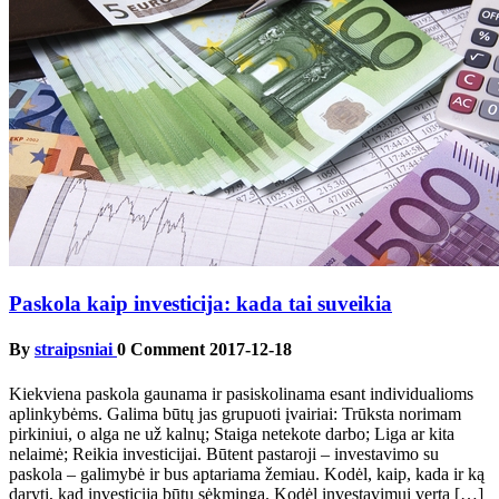
Paskola kaip investicija: kada tai suveikia
By
straipsniai
0 Comment
2017-12-18
Kiekviena paskola gaunama ir pasiskolinama esant individualioms
aplinkybėms. Galima būtų jas grupuoti įvairiai: Trūksta norimam
pirkiniui, o alga ne už kalnų; Staiga netekote darbo; Liga ar kita
nelaimė; Reikia investicijai. Būtent pastaroji – investavimo su
paskola – galimybė ir bus aptariama žemiau. Kodėl, kaip, kada ir ką
daryti, kad investicija būtų sėkminga. Kodėl investavimui verta […]