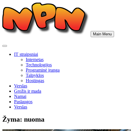
Skip
to
content
Main Menu
IT straipsniai
Internetas
Technologijos
Programinė įranga
Talpyklos
Hostingas
Verslas
Grožis ir mada
Namai
Paslaugos
Verslas
Žyma:
nuoma