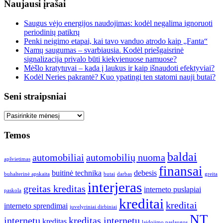
Naujausi įrašai
Saugus vėjo energijos naudojimas: kodėl negalima ignoruoti
periodinių patikrų
Penki neigimo etapai, kai tavo vanduo atrodo kaip „Fanta“
Namų saugumas – svarbiausia. Kodėl priešgaisrinė
signalizacija privalo būti kiekvienuose namuose?
Mėšlo kratytuvai – kada į laukus ir kaip išnaudoti efektyviai?
Kodėl Neries pakrantė? Kuo ypatingi ten statomi nauji butai?
Seni straipsniai
Seni
straipsniai
Temos
baldai
automobiliai
automobilių nuoma
apšvietimas
finansai
buitinė technika
debesis
buhalterinė apskaita
butai
darbas
greita
interjeras
greitas kreditas
interneto puslapiai
paskola
kreditai
kreditai
interneto sprendimai
juvelyriniai dirbiniai
NT
internetu
kreditas internetu
kreditas
laidojimo paslaugos