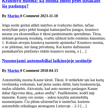
Krautuvo nuoma: ką būtina žinoti prieš užsakant
šią paslaugą?
By
Marius
0 Comment
2023-11-18
Jeigu norite greitai atlikti statybos ar tvarkymo darbus, tačiau
nesiryžtate patys pirkti brangiai kainuojančios įrangos, krautuvo
nuoma yra ekonomiškas ir tikrai pasiteisinantis sprendimas. Tiesa,
siekiant geriausių rezultatų, svarbu užduoti kelis esminius klausimus.
1. Kokiais atvejais krautuvą nuomotis apsimoka? Krautuvo nuoma,
o ne pirkimas, turi daug privalumų. Kai kurios dažniausiai
pasitaikančios priežastys rinktis krautuvo nuomą, o […]
Nuomojami automobiliai laikinojoje sostinėje
By
Marius
0 Comment
2018-04-15
Automobilių nuoma Kaune klesti. Tikrai. Ir netikėkite tais kai kurių
verslininkų verksmais, kad jiems sunku dirbti, baisi konkurencija,
mažas uždarbis. Akivaizdu, kad auto nuomos paslaugos Kaune
dabar išgyvena tikrą „aukso amžių“. Paaiškinsime, kodėl taip
manome. Kauno oro uostas – aukso kasykla automobilių
nuomotojams. Čia plūsta užsieniečiai ir tautiečiai, kuriems
automobilis reikalingas atostogoms Lietuvoje – 2-3 […]