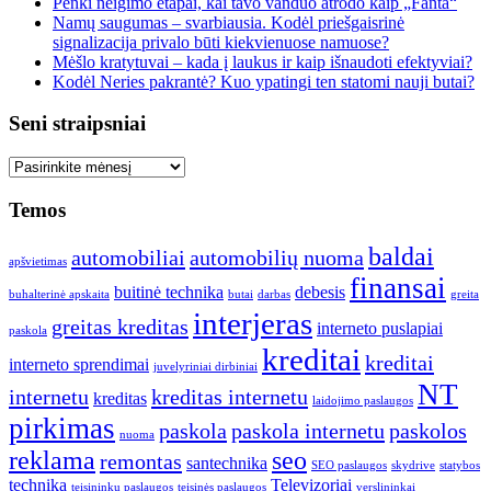
Penki neigimo etapai, kai tavo vanduo atrodo kaip „Fanta“
Namų saugumas – svarbiausia. Kodėl priešgaisrinė
signalizacija privalo būti kiekvienuose namuose?
Mėšlo kratytuvai – kada į laukus ir kaip išnaudoti efektyviai?
Kodėl Neries pakrantė? Kuo ypatingi ten statomi nauji butai?
Seni straipsniai
Seni
straipsniai
Temos
baldai
automobiliai
automobilių nuoma
apšvietimas
finansai
buitinė technika
debesis
buhalterinė apskaita
butai
darbas
greita
interjeras
greitas kreditas
interneto puslapiai
paskola
kreditai
kreditai
interneto sprendimai
juvelyriniai dirbiniai
NT
internetu
kreditas internetu
kreditas
laidojimo paslaugos
pirkimas
paskola
paskola internetu
paskolos
nuoma
reklama
seo
remontas
santechnika
SEO paslaugos
skydrive
statybos
technika
Televizoriai
teisininkų paslaugos
teisinės paslaugos
verslininkai