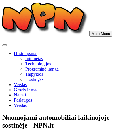
Skip
to
content
Main Menu
IT straipsniai
Internetas
Technologijos
Programinė įranga
Talpyklos
Hostingas
Verslas
Grožis ir mada
Namai
Paslaugos
Verslas
Nuomojami automobiliai laikinojoje
sostinėje - NPN.lt