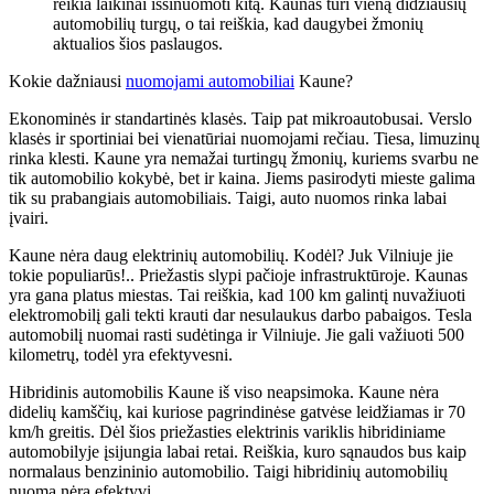
reikia laikinai išsinuomoti kitą. Kaunas turi vieną didžiausių
automobilių turgų, o tai reiškia, kad daugybei žmonių
aktualios šios paslaugos.
Kokie dažniausi
nuomojami automobiliai
Kaune?
Ekonominės ir standartinės klasės. Taip pat mikroautobusai. Verslo
klasės ir sportiniai bei vienatūriai nuomojami rečiau. Tiesa, limuzinų
rinka klesti. Kaune yra nemažai turtingų žmonių, kuriems svarbu ne
tik automobilio kokybė, bet ir kaina. Jiems pasirodyti mieste galima
tik su prabangiais automobiliais. Taigi, auto nuomos rinka labai
įvairi.
Kaune nėra daug elektrinių automobilių. Kodėl? Juk Vilniuje jie
tokie populiarūs!.. Priežastis slypi pačioje infrastruktūroje. Kaunas
yra gana platus miestas. Tai reiškia, kad 100 km galintį nuvažiuoti
elektromobilį gali tekti krauti dar nesulaukus darbo pabaigos. Tesla
automobilį nuomai rasti sudėtinga ir Vilniuje. Jie gali važiuoti 500
kilometrų, todėl yra efektyvesni.
Hibridinis automobilis Kaune iš viso neapsimoka. Kaune nėra
didelių kamščių, kai kuriose pagrindinėse gatvėse leidžiamas ir 70
km/h greitis. Dėl šios priežasties elektrinis variklis hibridiniame
automobilyje įsijungia labai retai. Reiškia, kuro sąnaudos bus kaip
normalaus benzininio automobilio. Taigi hibridinių automobilių
nuoma nėra efektyvi.