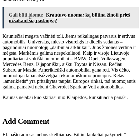
Gali būti įdomu:
Krautuvo nuoma: ką būtina žinoti prieš
užsakant šią paslaugą?
Kauniečiai mėgsta važinėti toli. Jiems reikalingas patvarus ir erdvus
automobilis. Universlas, miesto visureigis ir didelis sedanas –
pagrindiniai nuomotojų „darbiniai arkliukai“. Juos žmonės vertina ir
mėgsta. Markėmis galima nespekuliuoti. Kaip ir visoje Lietuvoje
populiariausi vokiški automobiliai – BMW, Opel, Volkswagen,
Mercedes-Benz. Iš japoniškų, aišku Toyota ir Nissan. Rečiau
Subaru ar Mazda. Amerikietiški automobiliai gana reti. Vis dėlto,
nuomotojai labai atsižvelgia į ekonomiškumo principus. Retas
„amerikietis“ yra pritaikytas taupiai Europos rinkai, tad nuomojantis
galima pamatyti nebent Chevrolet Spark ar Volt automobilius.
Kaunas nelabai kuo skiriasi nuo Klaipėdos, kur situacija panaši.
Add Comment
El. pašto adresas nebus skelbiamas.
Būtini laukeliai pažymėti
*