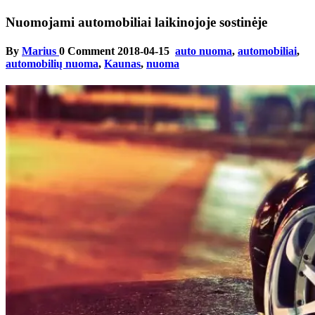
Nuomojami automobiliai laikinojoje sostinėje
By
Marius
0 Comment
2018-04-15
auto nuoma
,
automobiliai
,
automobilių nuoma
,
Kaunas
,
nuoma