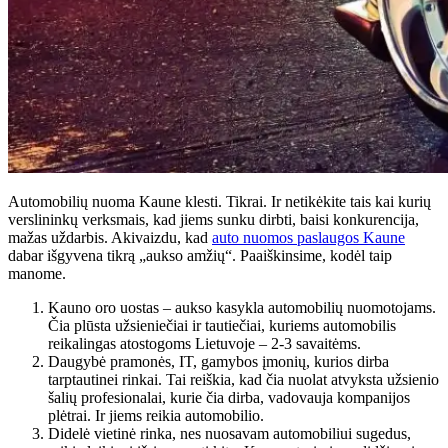
Automobilių nuoma Kaune klesti. Tikrai. Ir netikėkite tais kai kurių
verslininkų verksmais, kad jiems sunku dirbti, baisi konkurencija,
mažas uždarbis. Akivaizdu, kad
auto nuomos paslaugos Kaune
dabar išgyvena tikrą „aukso amžių“. Paaiškinsime, kodėl taip
manome.
Kauno oro uostas – aukso kasykla automobilių nuomotojams.
Čia plūsta užsieniečiai ir tautiečiai, kuriems automobilis
reikalingas atostogoms Lietuvoje – 2-3 savaitėms.
Daugybė pramonės, IT, gamybos įmonių, kurios dirba
tarptautinei rinkai. Tai reiškia, kad čia nuolat atvyksta užsienio
šalių profesionalai, kurie čia dirba, vadovauja kompanijos
plėtrai. Ir jiems reikia automobilio.
Didelė vietinė rinka, nes nuosavam automobiliui sugedus,