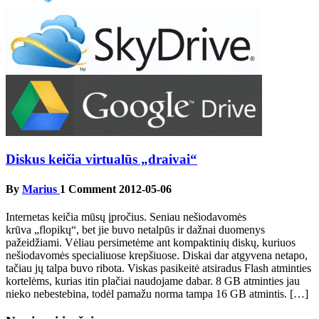
Diskus keičia virtualūs „draivai“
By
Marius
1 Comment
2012-05-06
Internetas keičia mūsų įpročius. Seniau nešiodavomės
krūva „flopikų“, bet jie buvo netalpūs ir dažnai duomenys
pažeidžiami. Vėliau persimetėme ant kompaktinių diskų, kuriuos
nešiodavomės specialiuose krepšiuose. Diskai dar atgyvena netapo,
tačiau jų talpa buvo ribota. Viskas pasikeitė atsiradus Flash atminties
kortelėms, kurias itin plačiai naudojame dabar. 8 GB atminties jau
nieko nebestebina, todėl pamažu norma tampa 16 GB atmintis. […]