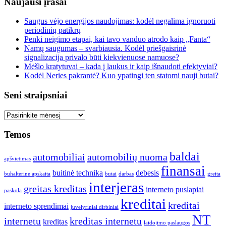
Naujausi įrašai
Saugus vėjo energijos naudojimas: kodėl negalima ignoruoti
periodinių patikrų
Penki neigimo etapai, kai tavo vanduo atrodo kaip „Fanta“
Namų saugumas – svarbiausia. Kodėl priešgaisrinė
signalizacija privalo būti kiekvienuose namuose?
Mėšlo kratytuvai – kada į laukus ir kaip išnaudoti efektyviai?
Kodėl Neries pakrantė? Kuo ypatingi ten statomi nauji butai?
Seni straipsniai
Seni
straipsniai
Temos
baldai
automobiliai
automobilių nuoma
apšvietimas
finansai
buitinė technika
debesis
buhalterinė apskaita
butai
darbas
greita
interjeras
greitas kreditas
interneto puslapiai
paskola
kreditai
kreditai
interneto sprendimai
juvelyriniai dirbiniai
NT
internetu
kreditas internetu
kreditas
laidojimo paslaugos