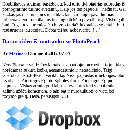
Išpublikavęs straipsnį pastebėjau, kad turiu dvi bjaurias nuorodas iš
pornografinio turinio svetainių. Kaip jos ten papuolė – nežinau. Gal
kažkas jas nusiuntė, nes nepatiko, kad šio blogo pavadinimas
primena vieno populiaraus hostingo tiekėjo pavadinimą. Visko gali
būti. O gal tos nuorodos čia buvo visada? Juk galėjo srveriai.lt būti
registruotas jau seniau. Dabar tai jau nebesvarbu. […]
Darau video iš nuotraukų su PhotoPeach
By
Marius
0 Comment
2012-07-04
Nors Picasa ir valdo, bet kartais pasinaudoju internetiniais įrankiais,
norėdamas sukurti kažką nestandartinio ir netradicinio. Taigi,
išbandžiau PhotoPeach varikliuką. Visai paprastas ir neblogas. Štai
rezultatas: Atostogos Egipte Spiralės forma Atostogos Egipte
paprastai Viskas atrodo puikiai ir lengvai, nes kiekvienai fotkei
galima uždėti komentarą, o taip pat ir nureguliuoti jo vietą bei
rodymo greitį. Tiesa, parsisiųsti […]