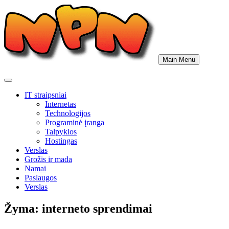
Skip
to
content
Main Menu
IT straipsniai
Internetas
Technologijos
Programinė įranga
Talpyklos
Hostingas
Verslas
Grožis ir mada
Namai
Paslaugos
Verslas
Žyma:
interneto sprendimai