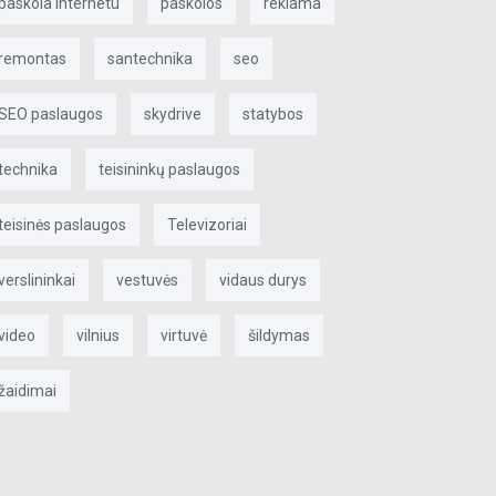
paskola internetu
paskolos
reklama
remontas
santechnika
seo
SEO paslaugos
skydrive
statybos
technika
teisininkų paslaugos
teisinės paslaugos
Televizoriai
verslininkai
vestuvės
vidaus durys
video
vilnius
virtuvė
šildymas
žaidimai