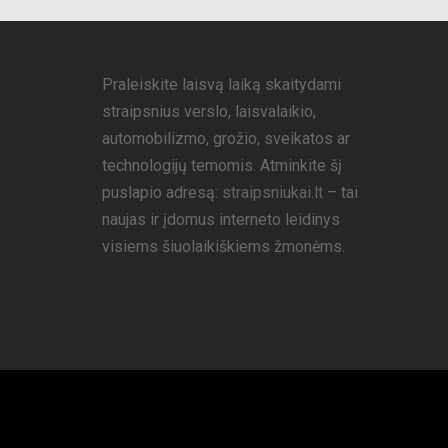
Praleiskite laisvą laiką skaitydami
straipsnius verslo, laisvalaikio,
automobilizmo, grožio, sveikatos ar
technologijų temomis. Atminkite šį
puslapio adresą:
straipsniukai.lt
– tai
naujas ir įdomus interneto leidinys
visiems šiuolaikiškiems žmonėms.