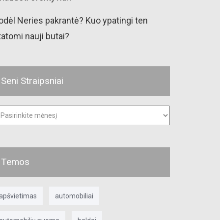
odėl Neries pakrantė? Kuo ypatingi ten
tatomi nauji butai?
Seni Straipsniai
ni
raipsniai
Temos
apšvietimas
automobiliai