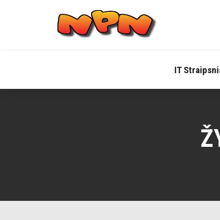
Skip
to
content
IT Straipsni
Ž