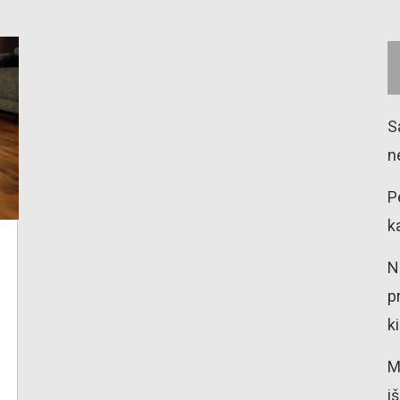
S
n
P
k
N
p
k
M
i