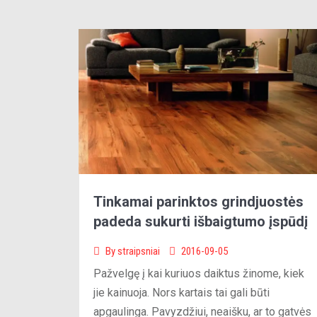
Tinkamai parinktos grindjuostės
padeda sukurti išbaigtumo įspūdį
By
straipsniai
2016-09-05
Pažvelgę į kai kuriuos daiktus žinome, kiek
jie kainuoja. Nors kartais tai gali būti
apgaulinga. Pavyzdžiui, neaišku, ar to gatvės