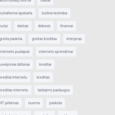
automobilių nuoma
baldai
buhalterinė apskaita
buitinė technika
butai
darbas
debesis
finansai
greita paskola
greitas kreditas
interjeras
interneto puslapiai
interneto sprendimai
juvelyriniai dirbiniai
kreditai
kreditai internetu
kreditas
kreditas internetu
laidojimo paslaugos
NT pirkimas
nuoma
paskola