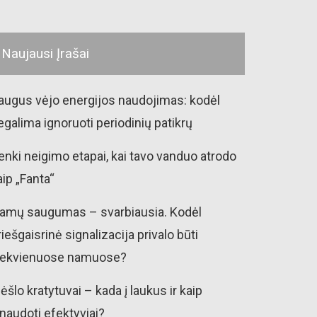
Naujausi Įrašai
augus vėjo energijos naudojimas: kodėl
egalima ignoruoti periodinių patikrų
enki neigimo etapai, kai tavo vanduo atrodo
aip „Fanta“
amų saugumas – svarbiausia. Kodėl
riešgaisrinė signalizacija privalo būti
iekvienuose namuose?
ėšlo kratytuvai – kada į laukus ir kaip
šnaudoti efektyviai?