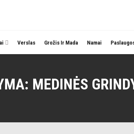
ai
Verslas
Grožis Ir Mada
Namai
Paslaugo
YMA:
MEDINĖS GRIND