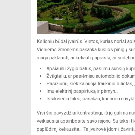
Kelionių būdai įvairūs. Vietos, kurias norisi apla
Vieniems žmonėms pakanka kuklios pinigų sumos
maga paklausti, ar keliauti paprasta, ar sudėting
Apsiaunu žygio batus, pasiimu sunkią kuprin
Žvilgteliu, ar pasiėmiau automobilio doku
Pasižiūriu, kiek kainuoja traukinio bilietas
Imu elektrinį paspirtuką ir pirmyn…
Išsikviečiu taksi, pasakau, kur noriu nuvykt
Visi šie pavyzdžiai kontrastingi, iš jų galima n
veikiausiai apsiribosite savo rajonu. Su taksi ti
paplūdimį keliausite… Ta įvairovė įdomi, žavinti