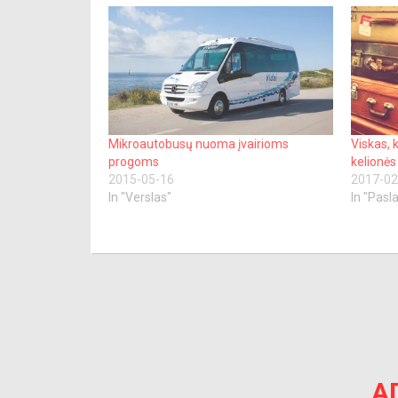
Mikroautobusų nuoma įvairioms
Viskas, 
progoms
kelionė
2015-05-16
2017-02
In "Verslas"
In "Pasl
A