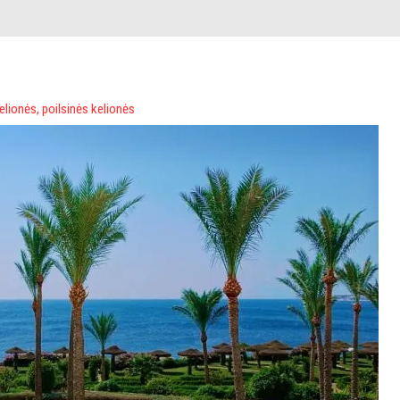
elionės
,
poilsinės kelionės