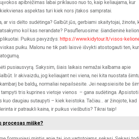
sąvokos apibrėžimas labai priklauso nuo to, kaip keliaujama, kur
, kiekvienas aspektas turi kiek nors įtakos sampratai.
, ar vis dėlto sudėtinga? Galbūt jūs, gerbiami skaitytojai, žinote, 
bet atsakymo kol kas nerandate? Pasufleruosime: šiandieninė kelion
mplikuotai. Puikus pavyzdys:
https://www.kidytour.lt/visos-kelion
ip viskas puiku. Malonu ne tik pati laisvė išvykti atostogauti ten, kur
 patogumą.
ėti pusiausvyrą. Sakysim, šiais laikais nemažai kalbama apie
ūt. Ir akivaizdu, jog keliaujant nei viena, nei kita nuostata šimt
kambarį be baldų, normaliai nepailsėsite. Jei neapsieisite be ši
 tampyti tris kuprines vietoje vienos – gana sudėtinga. Apsistoti
is kuo daugiau sutaupyti – kiek keistoka. Tačiau… ar žinojote, kad
erinta ir patraukli kaina, ir puikus viešbutis? Tikrai taip!
as procesas miške?
me formuojasi mintis apie tai, jog vartotojams sekasi. Sekasi todė