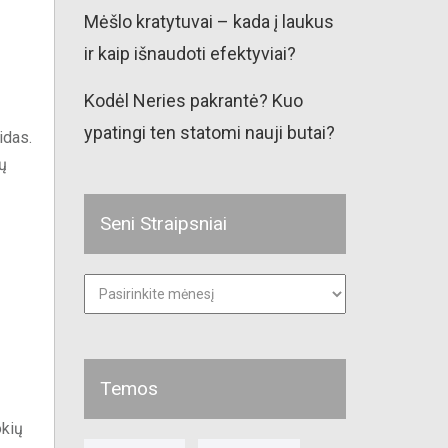
Mėšlo kratytuvai – kada į laukus
ir kaip išnaudoti efektyviai?
Kodėl Neries pakrantė? Kuo
ypatingi ten statomi nauji butai?
idas.
ų
Seni Straipsniai
Seni
straipsniai
Temos
okių