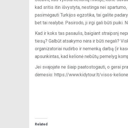
kad sritis itin išvystyta, nestinga nei spartumo
pasimėgauti Turkijos egzotika, tai galite padar
bet tai realybė. Pasirodo, ji irgi gali būti puik
Kad ir koks tas pasaulis, baigiant straipsnį nepr
tiesų? Galbūt atsakymo nėra ir būti negali? Visk
organizatoriai nudirbo ir nemenką darbą (ir kas
apsunkintas, kad kelionė nebūtų pernelyg kompli
Jei svajojate ne šiaip paatostogauti, o gerai pra
dėmesio: https://www.kidytour.lt/visos-kelione
Related