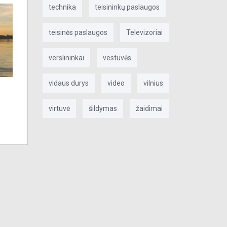
technika
teisininkų paslaugos
teisinės paslaugos
Televizoriai
verslininkai
vestuvės
vidaus durys
video
vilnius
virtuvė
šildymas
žaidimai