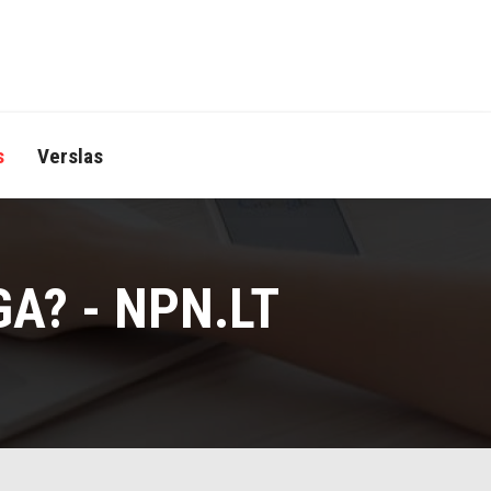
s
Verslas
A? - NPN.LT