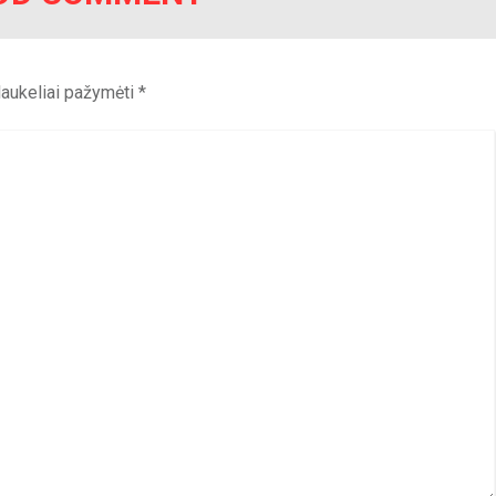
 laukeliai pažymėti
*