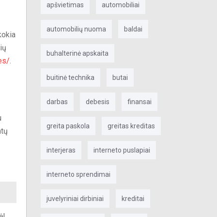
apšvietimas
automobiliai
automobilių nuoma
baldai
kokia
ių
buhalterinė apskaita
es/
.
buitinė technika
butai
darbas
debesis
finansai
u
greita paskola
greitas kreditas
mtų
interjeras
interneto puslapiai
interneto sprendimai
juvelyriniai dirbiniai
kreditai
l,