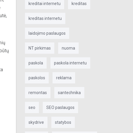
kreditai internetu
kreditas
e
utė,
kreditas internetu
laidojimo paslaugos
nių
NT pirkimas
nuoma
ebūtų
paskola
paskola internetu
ta
paskolos
reklama
remontas
santechnika
seo
SEO paslaugos
skydrive
statybos