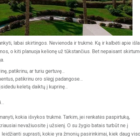
nkyti, labai skirtingos. Nevienoda ir trukmė. Ką ir kalbėti apie išla
, o kiti planuoja kelionę už tūkstančius. Bet nepaisant skirtum
a.
ę, patikrinu, ar turiu gertuvę…
mentus, patikrinu oro slėgį padangose…
, įsidedu keletą daiktų į kuprinę…
i…
umanyti, kokia išvykos trukmė. Tarkim, jei renkatės paspirtuką,
kriausiai nevažiuosite į užsienį. O su žygio batais turbūt ne į
, leidžianti suprasti, kokie yra žmonių pasirinkimai, kiek daug vis