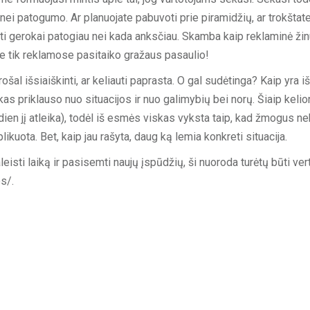
, nei patogumo. Ar planuojate pabuvoti prie piramidžių, ar trokštat
yti gerokai patogiau nei kada anksčiau. Skamba kaip reklaminė žin
i. Ne tik reklamose pasitaiko gražaus pasaulio!
ošal išsiaiškinti, ar keliauti paprasta. O gal sudėtinga? Kaip yra iš
as priklauso nuo situacijos ir nuo galimybių bei norų. Šiaip kelio
dien jį atleika), todėl iš esmės viskas vyksta taip, kad žmogus n
kuota. Bet, kaip jau rašyta, daug ką lemia konkreti situacija.
leisti laiką ir pasisemti naujų įspūdžių, ši nuoroda turėtų būti ver
s/.