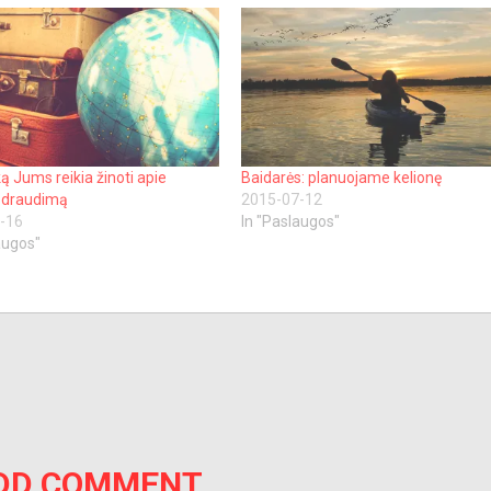
ką Jums reikia žinoti apie
Baidarės: planuojame kelionę
s draudimą
2015-07-12
-16
In "Paslaugos"
augos"
DD COMMENT