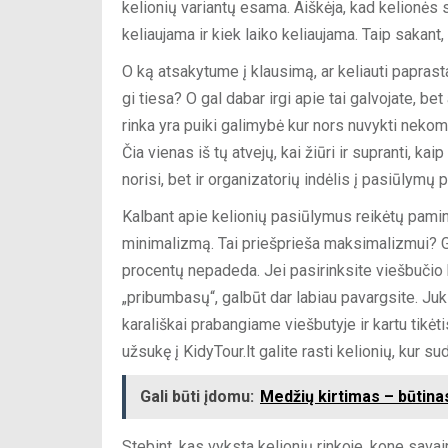
kelionių variantų esama. Aiškėja, kad kelionės 
keliaujama ir kiek laiko keliaujama. Taip sakant
O ką atsakytume į klausimą, ar keliauti paprasta
gi tiesa? O gal dabar irgi apie tai galvojate, 
rinka yra puiki galimybė kur nors nuvykti neko
Čia vienas iš tų atvejų, kai žiūri ir supranti, ka
norisi, bet ir organizatorių indėlis į pasiūlymų
Kalbant apie kelionių pasiūlymus reikėtų pamin
minimalizmą. Tai priešprieša maksimalizmui? Galb
procentų nepadeda. Jei pasirinksite viešbučio 
„pribumbasų“, galbūt dar labiau pavargsite. Juk
karališkai prabangiame viešbutyje ir kartu tikėt
užsukę į KidyTour.lt galite rasti kelionių, kur sud
Gali būti įdomu:
Medžių kirtimas – būtin
Stebint, kas vyksta kelionių rinkoje, kone savai