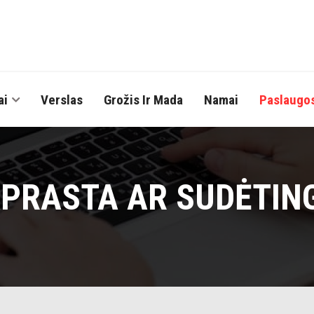
ai
Verslas
Grožis Ir Mada
Namai
Paslaugo
APRASTA AR SUDĖTING