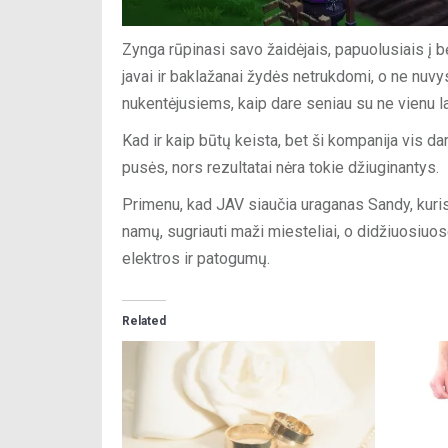
Zynga rūpinasi savo žaidėjais, papuolusiais į bė
javai ir baklažanai žydės netrukdomi, o ne nuvys.
nukentėjusiems, kaip dare seniau su ne vienu l
Kad ir kaip būtų keista, bet ši kompanija vis dar
pusės, nors rezultatai nėra tokie džiuginantys.
Primenu, kad JAV siaučia uraganas Sandy, kuris 
namų, sugriauti maži miesteliai, o didžiuosiuos
elektros ir patogumų.
Related