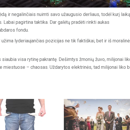
dą ir negalinčiais nuimti savo užaugusio derliaus, todėl kurį laik
 Labai pagirtina taktika. Dar galėtų pradėti rinkti aukas
abdaros fondu.
 užima lyderiaujančias pozicijas ne tik faktiškai, bet ir iš moralin
siaubia visa rytinę pakrantę. Dešimtys žmonių žuvo, milijonai li
e miestuose – chaosas. Uždarytos elektrinės, tad milijonai liko 