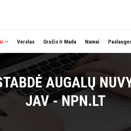
ai
Verslas
Grožis Ir Mada
Namai
Paslaugo
USTABDĖ AUGALŲ NUV
JAV - NPN.LT