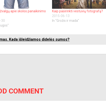
įžvalgų apie skolos panaikinimo
Kaip pasirinkti vestuvių fotografą?
2015-06-13
-30
In "Grožis ir mada"
augos"
rimas. Kada išleidžiamos didelės sumos?
DD COMMENT