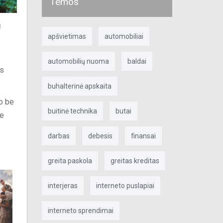
Temos
ą
apšvietimas
automobiliai
automobilių nuoma
baldai
ės
buhalterinė apskaita
ko be
buitinė technika
butai
be
darbas
debesis
finansai
greita paskola
greitas kreditas
interjeras
interneto puslapiai
interneto sprendimai