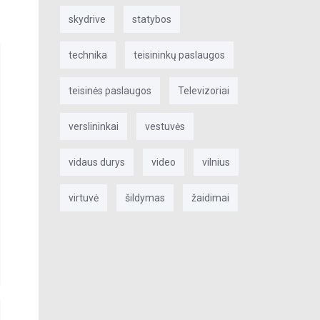
skydrive
statybos
technika
teisininkų paslaugos
teisinės paslaugos
Televizoriai
verslininkai
vestuvės
vidaus durys
video
vilnius
virtuvė
šildymas
žaidimai