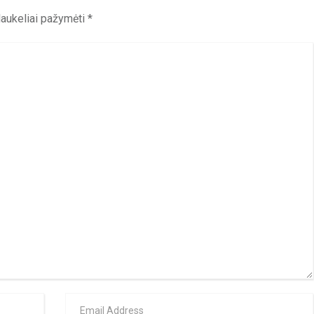
 laukeliai pažymėti
*