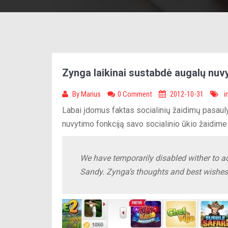
Zynga laikinai sustabdė augalų nuv
By
Marius
0 Comment
2012-10-31
i
Labai įdomus faktas socialinių žaidimų pasauly
nuvytimo fonkciją savo socialinio ūkio žaidime
We have temporarily disabled wither to 
Sandy. Zynga’s thoughts and best wishes 