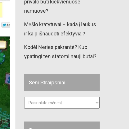
privalo būti kiekvienuose
namuose?
Mėšlo kratytuvai – kada į laukus
ir kaip išnaudoti efektyviai?
Kodėl Neries pakrantė? Kuo
ypatingi ten statomi nauji butai?
Seni Straipsniai
Seni
straipsniai