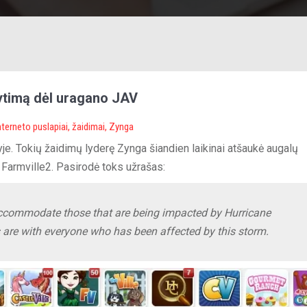
ytimą dėl uragano JAV
nterneto puslapiai
,
žaidimai
,
Zynga
je. Tokių žaidimų lyderę Zynga šiandien laikinai atšaukė augalų
 Farmville2. Pasirodė toks užrašas:
accommodate those that are being impacted by Hurricane
are with everyone who has been affected by this storm.