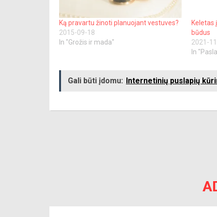
Ką pravartu žinoti planuojant vestuves?
Keletas 
2015-09-18
būdus
In "Grožis ir mada"
2021-11
In "Pasl
Gali būti įdomu:
Internetinių puslapių kū
A