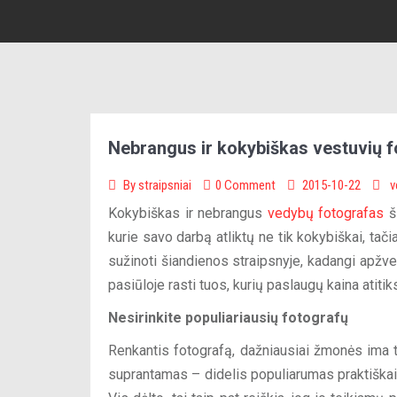
Nebrangus ir kokybiškas vestuvių fo
By
straipsniai
0 Comment
2015-10-22
v
Kokybiškas ir nebrangus
vedybų fotografas
ši
kurie savo darbą atliktų ne tik kokybiškai, tačiau
sužinoti šiandienos straipsnyje, kadangi apžve
pasiūloje rasti tuos, kurių paslaugų kaina atitik
Nesirinkite populiariausių fotografų
Renkantis fotografą, dažniausiai žmonės ima t
suprantamas – didelis populiarumas praktiškai 