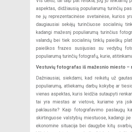
Vis dėlto, tai taip pat reiškia, jog jo teikiam
aspektas, didžiausią populiarumą turinčių pasl
ne jų reprezentacinėse svetainėse, kurios yr
daugiausiai sekėjų turinčiuose socialinių ti
kadangi mažesnį populiarumą turinčius fotogra
valandų bei tiek socialinių tinklų paieškų pla
paieškos frazes susijusias su vedybų foto
populiarumą turinčių fotografų, kurie, atitinkama
Vestuvių fotografas iš mažesnio miesto –
Dažniausiai, siekdami, kad reikėtų už gaut
populiarumą, atliekamų darbų kokybę ar tiesio
vienas aspektas, kuris leidžia sutaupyti renka
tai yra miestas ar vietovė, kuriame yra įsik
paklausite? Kaip fotografavimo paslaugų kain
skirtinguose valstybių miestuose, kadangi jie 
ekonomine situacija bei daugybe kitų svarbi