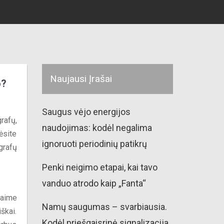
Naujausi Įrašai
o?
Saugus vėjo energijos
rafų,
naudojimas: kodėl negalima
lėsite
ignoruoti periodinių patikrų
grafų
Penki neigimo etapai, kai tavo
vanduo atrodo kaip „Fanta“
vaime
Namų saugumas – svarbiausia.
škai.
Kodėl priešgaisrinė signalizacija