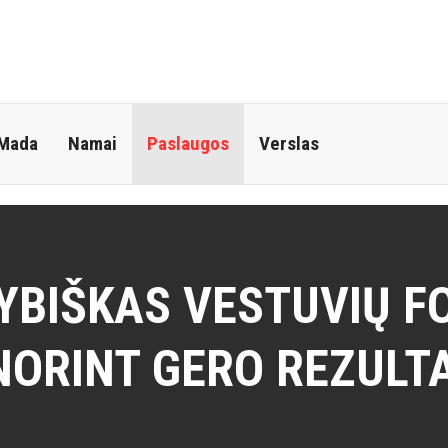
 Mada
Namai
Paslaugos
Verslas
YBIŠKAS VESTUVIŲ F
 NORINT GERO REZULTA