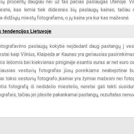
čių procentų daugiau nei už tas pačias paslaugas Utenoje. Vil
presnė, kas lemia tiek didesnes šių paslaugų kainas, tačiau
ia didžiųjų miestų fotografams, o jų kaina yra kur kas mažesnė.
s tendencijos Lietuvoje
 fotografavimo paslaugų kokybė neįdedant daug pastangų į ves
stai kaip Vilnius, Klaipėda ar Kaunas yra geriausias pasirinkimas
omis lėšomis bei kiekvienas piniginėje esantis euras ar net euro c
liausias vestuvių fotografas jūsų poreikiams neabejotinai b
i tokio vestuvių fotografo įkainiai yra žymiai mažesni nei foto
tis fotografą iš nedidelio miestelio, neretai gali tekti susidur
grafais, tačiau jei įdėsite pakankamai pastangų, rezultatas nenuv