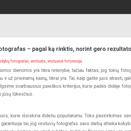
tografas – pagal ką rinktis, norint gero rezultat
edybų fotografas
,
vestuvės
,
vestuvinė fotosesija
omis dienomis yra tikra retenybė, tačiau faktas, jog tokių fotog
 ir už prieinamą kainą, tikrai yra. Tai, kaip galite juos atrasti, ga
lgsime svarbiausius paieškos kriterijus, kurie padės didėje foto
s jūsų lūkesčius.
uos, kurie išsiskiria dideliu populiarumu. Toks pasirinkimas sa
garantuoja tai, jog vestuvių fotografas savo darbą atlieka kokybi