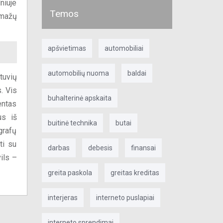
niuje
Temos
 mažų
apšvietimas
automobiliai
automobilių nuoma
baldai
tuvių
. Vis
buhalterinė apskaita
entas
us iš
buitinė technika
butai
grafų
ti su
darbas
debesis
finansai
ils –
greita paskola
greitas kreditas
interjeras
interneto puslapiai
interneto sprendimai