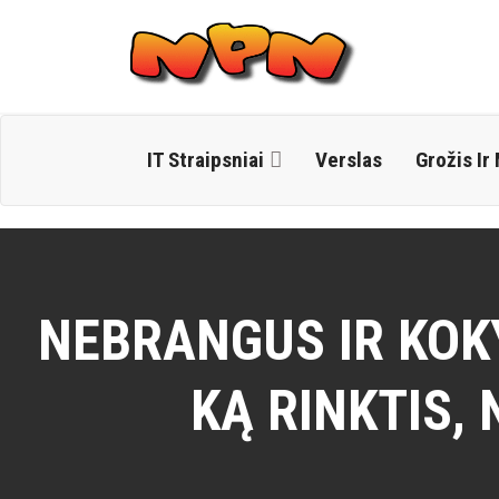
Skip
to
content
IT Straipsniai
Verslas
Grožis Ir
NEBRANGUS IR KOK
KĄ RINKTIS,