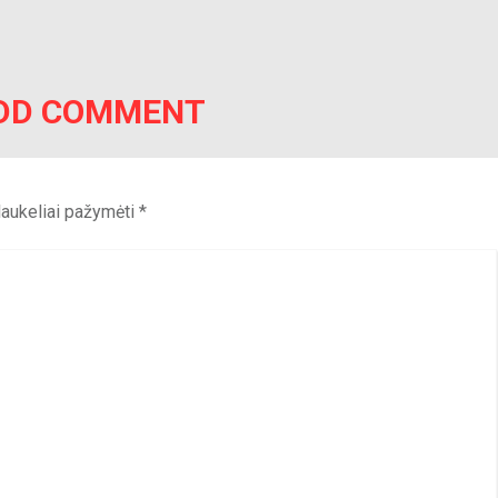
DD COMMENT
 laukeliai pažymėti
*