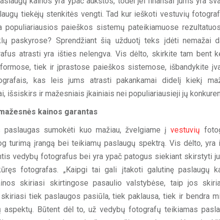
ų paslaugų kainos yra ypač aukštos, todėl jei finansai jums yra sv
augų tiekėjų stenkitės vengti. Tad kur ieškoti vestuvių fotografų
a populiariausios paieškos sistemų pateikiamuose rezultatuos
nklų paskyrose? Sprendžiant šią užduotį teks įdėti nemažai d
fus atrasti yra išties nelengva. Vis dėlto, skirkite tam bent k
tformose, tiek ir įprastose paieškos sistemose, išbandykite įva
grafais, kas leis jums atrasti pakankamai didelį kiekį ma
i, išsiskirs ir mažesniais įkainiais nei populiariausieji jų konkuren
 mažesnės kainos garantas
as paslaugas sumokėti kuo mažiau, žvelgiame į
vestuvių
foto
g turimą įrangą bei teikiamų paslaugų spektrą. Vis dėlto, yra i
ntis vedybų fotografus bei yra ypač patogus siekiant skirstyti j
ūręs fotografas. „Kaipgi tai gali įtakoti galutinę paslaugų ka
os skiriasi skirtingose pasaulio valstybėse, taip jos skiria
skiriasi tiek paslaugos pasiūla, tiek paklausa, tiek ir bendra m
ų aspektų. Būtent dėl to, už vedybų fotografų teikiamas pasl