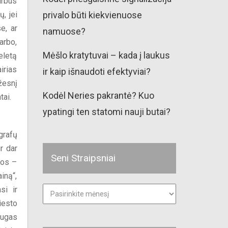
arbus
, jei
privalo būti kiekvienuose
e, ar
namuose?
arbo,
Mėšlo kratytuvai – kada į laukus
eletą
irias
ir kaip išnaudoti efektyviai?
žesnį
Kodėl Neries pakrantė? Kuo
tai.
ypatingi ten statomi nauji butai?
grafų
r dar
Seni Straipsniai
uos –
iną“,
Seni
si ir
straipsniai
iesto
augas