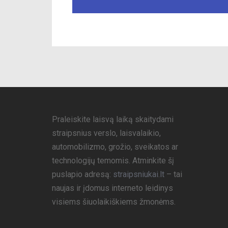
Praleiskite laisvą laiką skaitydami
straipsnius verslo, laisvalaikio,
automobilizmo, grožio, sveikatos ar
technologijų temomis. Atminkite šį
puslapio adresą:
straipsniukai.lt
– tai
naujas ir įdomus interneto leidinys
visiems šiuolaikiškiems žmonėms.