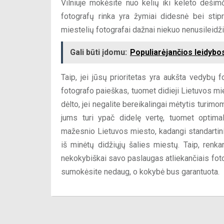
Vilniuje mokėsite nuo kelių iki keleto dešim
fotografų rinka yra žymiai didesnė bei sti
miestelių fotografai dažnai niekuo nenusileidž
Gali būti įdomu:
Populiarėjančios leidybo
Taip, jei jūsų prioritetas yra aukšta vedybų
fotografo paieškas, tuomet didieji Lietuvos mie
dėlto, jei negalite bereikalingai mėtytis turim
jums turi ypač didelę vertę, tuomet optima
mažesnio Lietuvos miesto, kadangi standartinia
iš minėtų didžiųjų šalies miestų. Taip, renkan
nekokybiškai savo paslaugas atliekančiais foto
sumokėsite nedaug, o kokybė bus garantuota.