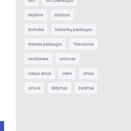
seo
SEO paslaugos
skydrive
statybos
technika
teisininkų paslaugos
teisinės paslaugos
Televizoriai
verslininkai
vestuvės
vidaus durys
video
vilnius
virtuvė
šildymas
žaidimai