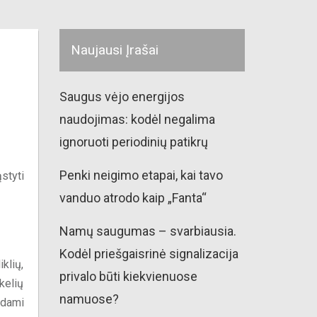
Naujausi Įrašai
Saugus vėjo energijos
naudojimas: kodėl negalima
ignoruoti periodinių patikrų
Penki neigimo etapai, kai tavo
styti
vanduo atrodo kaip „Fanta“
Namų saugumas – svarbiausia.
Kodėl priešgaisrinė signalizacija
klių,
privalo būti kiekvienuose
kelių
namuose?
mdami