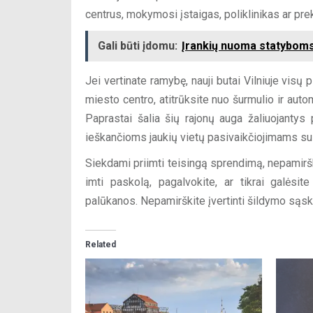
centrus, mokymosi įstaigas, poliklinikas ar pre
Gali būti įdomu:
Įrankių nuoma statyboms
Jei vertinate ramybę, nauji butai Vilniuje visų
miesto centro, atitrūksite nuo šurmulio ir autom
Paprastai šalia šių rajonų auga žaliuojantys 
ieškančioms jaukių vietų pasivaikčiojimams su 
Siekdami priimti teisingą sprendimą, nepamirškit
imti paskolą, pagalvokite, ar tikrai galėsit
palūkanos. Nepamirškite įvertinti šildymo sąska
Related