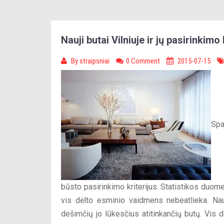
Nauji butai Vilniuje ir jų pasirinkimo k
By
straipsniai
0 Comment
2015-07-15
Spa
būsto pasirinkimo kriterijus. Statistikos duom
vis dėlto esminio vaidmens nebeatlieka. Nauji
dešimčių jo lūkesčius atitinkančių butų. Vis d