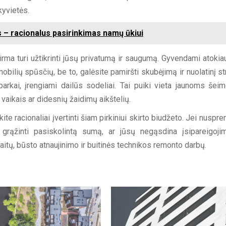
kyvietės.
 – racionalus pasirinkimas namų ūkiui
 pirma turi užtikrinti jūsų privatumą ir saugumą. Gyvendami atokia
obilių spūsčių, be to, galėsite pamiršti skubėjimą ir nuolatinį st
parkai, įrengiami dailūs sodeliai. Tai puiki vieta jaunoms šei
vaikais ar didesnių žaidimų aikštelių.
e racionaliai įvertinti šiam pirkiniui skirto biudžeto. Jei nuspre
e grąžinti pasiskolintą sumą, ar jūsų negąsdina įsipareigojim
itų, būsto atnaujinimo ir buitinės technikos remonto darbų.