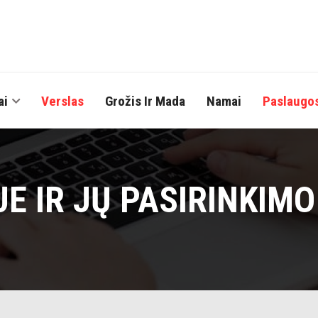
ai
Verslas
Grožis Ir Mada
Namai
Paslaugo
E IR JŲ PASIRINKIMO