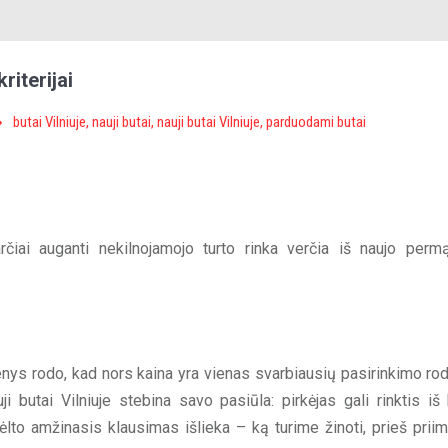
riterijai
butai Vilniuje
,
nauji butai
,
nauji butai Vilniuje
,
parduodami butai
rčiai auganti nekilnojamojo turto rinka verčia iš naujo permą
enys rodo, kad nors kaina yra vienas svarbiausių pasirinkimo rodi
 butai Vilniuje stebina savo pasiūla: pirkėjas gali rinktis iš 
ėlto amžinasis klausimas išlieka – ką turime žinoti, prieš prii