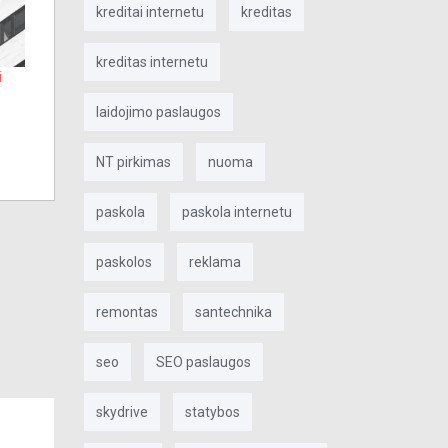
kreditai internetu
kreditas
kreditas internetu
i
laidojimo paslaugos
NT pirkimas
nuoma
paskola
paskola internetu
paskolos
reklama
remontas
santechnika
seo
SEO paslaugos
skydrive
statybos