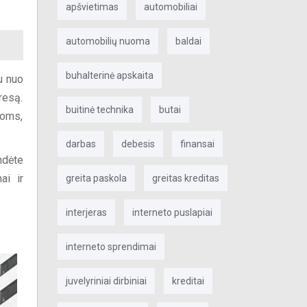
apšvietimas
automobiliai
automobilių nuoma
baldai
buhalterinė apskaita
u nuo
resą.
buitinė technika
butai
moms,
darbas
debesis
finansai
ndėte
ai ir
greita paskola
greitas kreditas
interjeras
interneto puslapiai
interneto sprendimai
juvelyriniai dirbiniai
kreditai