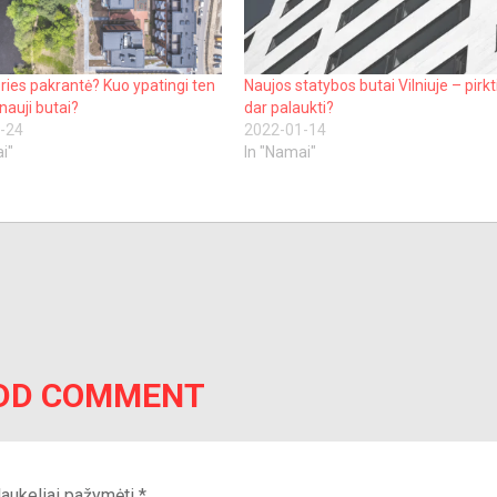
ries pakrantė? Kuo ypatingi ten
Naujos statybos butai Vilniuje – pirkt
nauji butai?
dar palaukti?
-24
2022-01-14
i"
In "Namai"
DD COMMENT
 laukeliai pažymėti
*