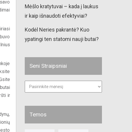
 savo
Mėšlo kratytuvai – kada į laukus
dimai
ir kaip išnaudoti efektyviai?
riasi
Kodėl Neries pakrantė? Kuo
 buvo
ypatingi ten statomi nauji butai?
lnius
nkoje
Seni Straipsniai
ksite
ūsite
Seni
straipsniai
butai
ti ir
Temos
dynų,
ionių
iesto