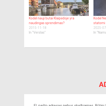
Kodėl nauji butai Klaipėdoje yra
Kodėl Ne
naudingas sprendimas?
statomi 
2015-11-18
2025-07
In "Verslas"
In "Nama
A
El. pašto adresas nebus skelbiamas.
Būtini