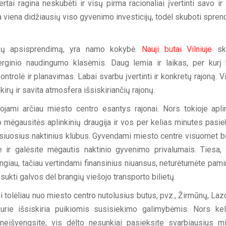
tai ragina neskubėti ir visų pirma racionaliai įvertinti savo ir
 viena didžiausių viso gyvenimo investicijų, todėl skuboti spren
rkėjų apsisprendimą, yra namo kokybė.
Nauji butai Vilniuje
ski
rginio naudingumo klasėmis. Daug lemia ir laikas, per kurį
trolė ir planavimas. Labai svarbu įvertinti ir konkretų rajoną. Vi
irų ir savita atmosfera išsiskiriančių rajonų.
ami arčiau miesto centro esantys rajonai. Nors tokioje apli
to mėgausitės aplinkinių draugija ir vos per kelias minutes pasie
rsiuosius naktinius klubus. Gyvendami miesto centre visuomet b
 ir galėsite mėgautis naktinio gyvenimo privalumais. Tiesa, 
ngiau, tačiau vertindami finansinius niuansus, neturėtumėte pamirš
 sukti galvos dėl brangių viešojo transporto bilietų.
si tolėliau nuo miesto centro nutolusius butus, pvz., Žirmūnų, Laz
kurie išsiskiria puikiomis susisiekimo galimybėmis. Nors kel
neišvengsite, vis dėlto nesunkiai pasieksite svarbiausius m