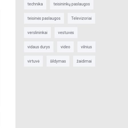
technika
teisininkų paslaugos
teisinės paslaugos
Televizoriai
verslininkai
vestuvės
vidaus durys
video
vilnius
virtuvė
šildymas
žaidimai