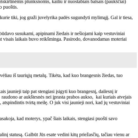
skirtinėmis plunksnomis, kailiu ir nuostabiais balsais (paukščiai)
o puoštis.
kurie tiki, jog graži juvelyrika padės sugundyti mylimąjį. Gal ir tiesa,
 būdavo susukami, apipinami žiedais ir nešiojami kaip vestuviniai
 pat visais laikais buvo reikšminga. Pasirodo, dovanodamas moteriai
liau iš tauriųjų metalų. Tikėta, kad kuo brangesnis žiedas, tuo
s jaunieji taip pat stengiasi įsigyti kuo brangesnį, dailesnį ir
, raudono ar aukštesnės nei įprasta prabos aukso, kai kuriais atvejais
 atspindintis tvirtą meilę. O juk visi jaunieji nori, kad jų vestuviniai
sakoja, kad moterys, ypač šiais laikais, stengiasi puošti savo
linį statusą. Galbūt Jūs esate vedini kitų priežasčių, tačiau vienu ar