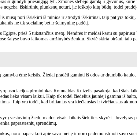
as sugundyti priešingąją lytį. Žmonės stebėjo gamtą ir gyvūnus, kurie iš
 negeba, išskirtinių plunksnų neturi, jie ieškojo kitų būdų, todėl pradėj
ūsų nori išsiskirti iš minios ir atrodyti išskirtinai, taip pat yra tokių, 
akantis ne tik socialinę bet ir šeimyninę padėtį.
ės Egipte, prieš 5 tūkstančius metų. Nendrės ir meldai kartu su papirusu
kitose šalyse buvo laikomas amžinybės ženklu. Skylė skirta pirštui, taip
amyba ėmė keistis. Žiedai pradėti gaminti iš odos ar dramblio kaulo, vė
lyrų asociacijos pirmininkas Romualdas Knizelis pasakoja, kad šiais laikai
edas lieka visam laikui. Kaip tik todėl žiedelius jaunieji gamina iš balto
nimis. Taip yra todėl, kad briliantas yra kiečiausias ir tvirčiausias akmuo,
yrų vestuvinių žiedų mados visais laikais šiek tiek skyrėsi. Juvelyras pa
užtenka paprastesnių sprendimų.
plinkos, noro papasakoti apie savo meilę ir noro pademonstruoti savo socia