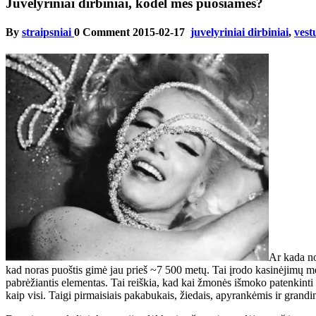
Juvelyriniai dirbiniai, kodėl mes puošiamės?
By
straipsniai
0 Comment
2015-02-17
juvelyriniai dirbiniai
,
vest
Ar kada no
kad noras puoštis gimė jau prieš ~7 500 metų. Tai įrodo kasinėjimų met
pabrėžiantis elementas. Tai reiškia, kad kai žmonės išmoko patenkinti m
kaip visi. Taigi pirmaisiais pakabukais, žiedais, apyrankėmis ir grand