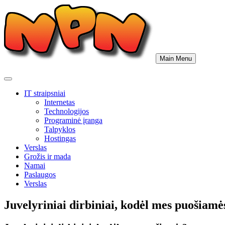
Skip
to
content
Main Menu
IT straipsniai
Internetas
Technologijos
Programinė įranga
Talpyklos
Hostingas
Verslas
Grožis ir mada
Namai
Paslaugos
Verslas
Juvelyriniai dirbiniai, kodėl mes puošiamė