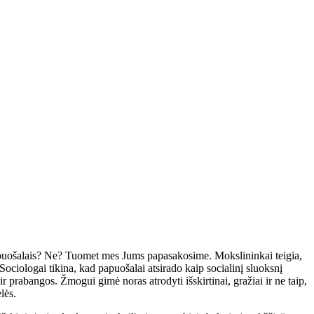
 papuošalais? Ne? Tuomet mes Jums papasakosime. Mokslininkai teigia,
ociologai tikina, kad papuošalai atsirado kaip socialinį sluoksnį
r prabangos. Žmogui gimė noras atrodyti išskirtinai, gražiai ir ne taip,
lės.