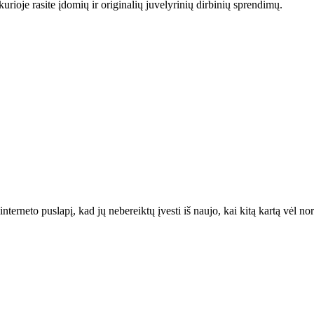
urioje rasite įdomių ir originalių juvelyrinių dirbinių sprendimų.
interneto puslapį, kad jų nebereiktų įvesti iš naujo, kai kitą kartą vėl n