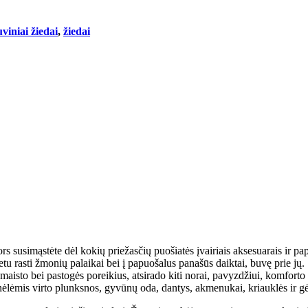
uviniai žiedai
,
žiedai
rs susimąstėte dėl kokių priežasčių puošiatės įvairiais aksesuarais ir
u rasti žmonių palaikai bei į papuošalus panašūs daiktai, buvę prie jų. S
aisto bei pastogės poreikius, atsirado kiti norai, pavyzdžiui, komforto i
inėlėmis virto plunksnos, gyvūnų oda, dantys, akmenukai, kriauklės ir gė