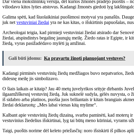
Dar viena mokslininkų versija, dėl kurios žmonės pradėjo puoštis – nor
viliodavo kitos lyties atstovus. Kadangi žmonės giedoti lyg lakštingalos
Galima spėti, kad šiuolaikiniai puošimosi motyvai yra panašūs. Daugelis m
juk net
vestuviniai žiedai
yra ne kas kitas, o išskirtinis papuošalas, nus
Archeologai teigia, kad pirmieji vestuviniai žiedai atsirado dar Senov
žiedai, atspindintys begalinę jaunųjų meilę. Žiedo ratas ir Egipte, ir 
žiedą, vyras pasižadėdavo mylėti ją amžinai.
Gali būti įdomu:
Ką pravartu žinoti planuojant vestuves?
Kadangi pirminės vestuvinių žiedų medžiagos buvo nepatvarios, žiedų g
didesnę meilę jis simbolizavo.
O šiais laikais ar kitaip? Jau 40 metų juvelyrikos srityje dirbantis Juve
ilgaamžiškesnį vestuvinį žiedą. Juk suknelė sudyla, gėlės nuvysta, o ži
iš sidabro arba platinos, puošia juos briliantais ir kitais brangiais akme
žiedai deklaruotų: „Mes labai vienas kitą mylime“.
Kalbant apie vestuvinių žiedų dizainą, svarbu paminėti, kad moterų ir v
vestuvinius žiedelius išskirtinai, lyg tai būtų meno kūriniai, vyrams 
Taigi, puoštis norime dėl keleto priežasčių: noro išsiskirti iš pilkos a