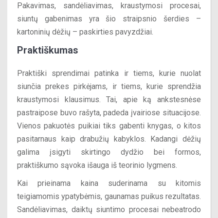
Pakavimas, sandėliavimas, kraustymosi procesai,
siuntų gabenimas yra šio straipsnio šerdies –
kartoninių dėžių – paskirties pavyzdžiai.
Praktiškumas
Praktiški sprendimai patinka ir tiems, kurie nuolat
siunčia prekes pirkėjams, ir tiems, kurie sprendžia
kraustymosi klausimus. Tai, apie ką ankstesnėse
pastraipose buvo rašyta, padeda įvairiose situacijose.
Vienos pakuotės puikiai tiks gabenti knygas, o kitos
pasitarnaus kaip drabužių kabyklos. Kadangi dėžių
galima įsigyti skirtingo dydžio bei formos,
praktiškumo sąvoka išauga iš teorinio lygmens.
Kai prieinama kaina suderinama su kitomis
teigiamomis ypatybėmis, gaunamas puikus rezultatas.
Sandėliavimas, daiktų siuntimo procesai nebeatrodo