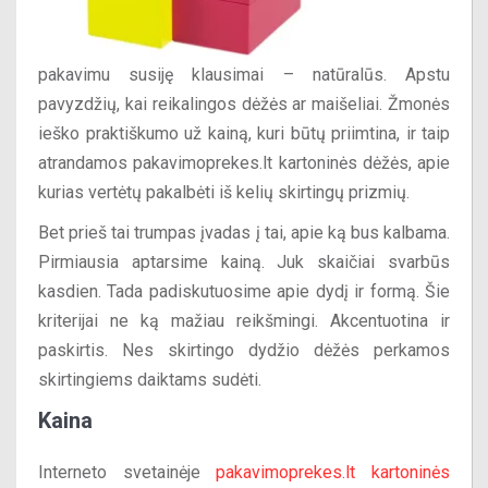
pakavimu susiję klausimai – natūralūs. Apstu
pavyzdžių, kai reikalingos dėžės ar maišeliai. Žmonės
ieško praktiškumo už kainą, kuri būtų priimtina, ir taip
atrandamos pakavimoprekes.lt kartoninės dėžės, apie
kurias vertėtų pakalbėti iš kelių skirtingų prizmių.
Bet prieš tai trumpas įvadas į tai, apie ką bus kalbama.
Pirmiausia aptarsime kainą. Juk skaičiai svarbūs
kasdien. Tada padiskutuosime apie dydį ir formą. Šie
kriterijai ne ką mažiau reikšmingi. Akcentuotina ir
paskirtis. Nes skirtingo dydžio dėžės perkamos
skirtingiems daiktams sudėti.
Kaina
Interneto svetainėje
pakavimoprekes.lt kartoninės