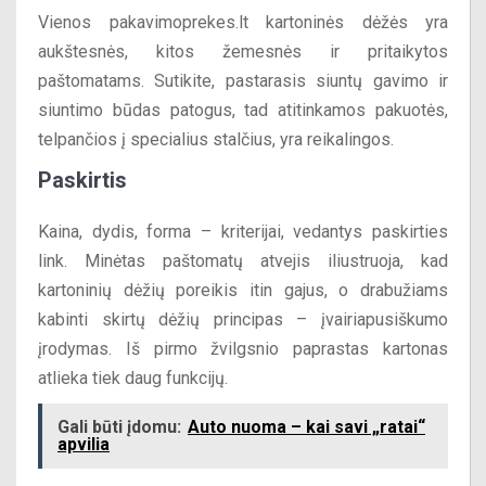
Vienos pakavimoprekes.lt kartoninės dėžės yra
aukštesnės, kitos žemesnės ir pritaikytos
paštomatams. Sutikite, pastarasis siuntų gavimo ir
siuntimo būdas patogus, tad atitinkamos pakuotės,
telpančios į specialius stalčius, yra reikalingos.
Paskirtis
Kaina, dydis, forma – kriterijai, vedantys paskirties
link. Minėtas paštomatų atvejis iliustruoja, kad
kartoninių dėžių poreikis itin gajus, o drabužiams
kabinti skirtų dėžių principas – įvairiapusiškumo
įrodymas. Iš pirmo žvilgsnio paprastas kartonas
atlieka tiek daug funkcijų.
Gali būti įdomu:
Auto nuoma – kai savi „ratai“
apvilia