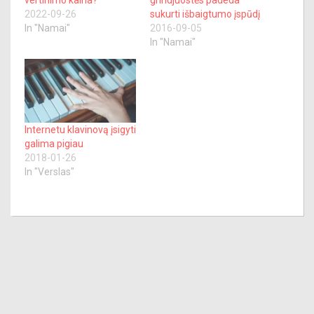
vertinimo kaina?
grindjuostės padeda
2022-09-26
sukurti išbaigtumo įspūdį
In "Namai"
2016-09-05
In "Namai"
Internetu klavinovą įsigyti
galima pigiau
2018-01-26
In "Verslas"