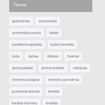
Temos
apšvietimas
automobiliai
automobilių nuoma
baldai
buhalterinė apskaita
buitinė technika
butai
darbas
debesis
finansai
greita paskola
greitas kreditas
interjeras
interneto puslapiai
interneto sprendimai
juvelyriniai dirbiniai
kreditai
kreditai internetu
kreditas