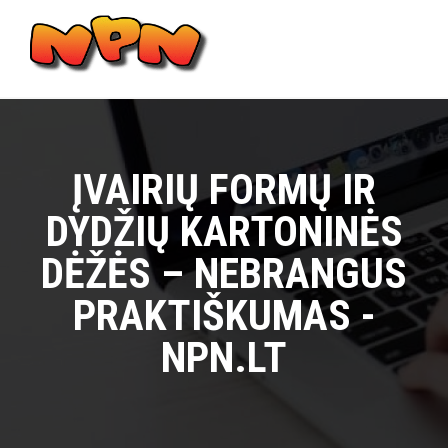
Skip
to
content
Main
Menu
ĮVAIRIŲ FORMŲ IR
DYDŽIŲ KARTONINĖS
DĖŽĖS – NEBRANGUS
PRAKTIŠKUMAS -
NPN.LT