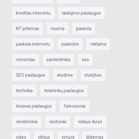
kreditas internetu
laidojimo paslaugos
NT pirkimas
nuoma
paskola
paskola internetu
paskolos
reklama
remontas
santechnika
seo
SEO paslaugos
skydrive
statybos
technika
teisininkų paslaugos
teisinės paslaugos
Televizoriai
verslininkai
vestuvės
vidaus durys
video
vilnius
virtuvė
šildymas