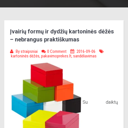
Įvairių formų ir dydžių kartoninės dėžės
– nebrangus praktiškumas
By
straipsniai
0 Comment
2016-09-06
kartoninės dėžės
,
pakavimoprekes.lt
,
sandėliavimas
Su daiktų