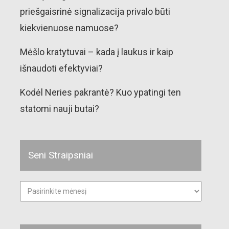
priešgaisrinė signalizacija privalo būti
kiekvienuose namuose?
Mėšlo kratytuvai – kada į laukus ir kaip
išnaudoti efektyviai?
Kodėl Neries pakrantė? Kuo ypatingi ten
statomi nauji butai?
Seni Straipsniai
Seni
straipsniai