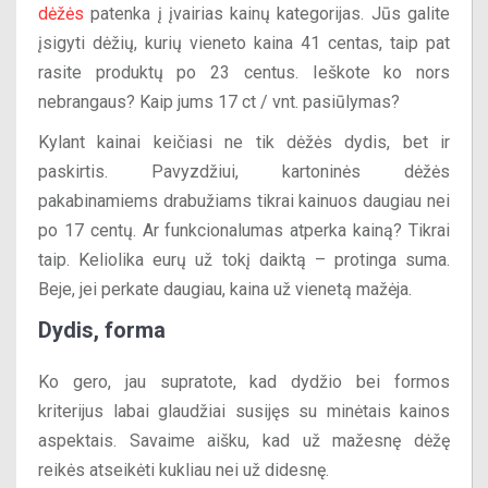
dėžės
patenka į įvairias kainų kategorijas. Jūs galite
įsigyti dėžių, kurių vieneto kaina 41 centas, taip pat
rasite produktų po 23 centus. Ieškote ko nors
nebrangaus? Kaip jums 17 ct / vnt. pasiūlymas?
Kylant kainai keičiasi ne tik dėžės dydis, bet ir
paskirtis. Pavyzdžiui, kartoninės dėžės
pakabinamiems drabužiams tikrai kainuos daugiau nei
po 17 centų. Ar funkcionalumas atperka kainą? Tikrai
taip. Keliolika eurų už tokį daiktą – protinga suma.
Beje, jei perkate daugiau, kaina už vienetą mažėja.
Dydis, forma
Ko gero, jau supratote, kad dydžio bei formos
kriterijus labai glaudžiai susijęs su minėtais kainos
aspektais. Savaime aišku, kad už mažesnę dėžę
reikės atseikėti kukliau nei už didesnę.