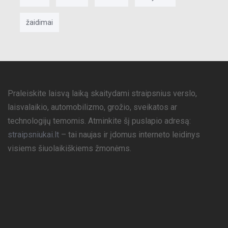
žaidimai
Praleiskite laisvą laiką skaitydami straipsnius verslo,
laisvalaikio, automobilizmo, grožio, sveikatos ar
technologijų temomis. Atminkite šį puslapio adresą:
straipsniukai.lt
– tai naujas ir įdomus interneto leidinys
visiems šiuolaikiškiems žmonėms.