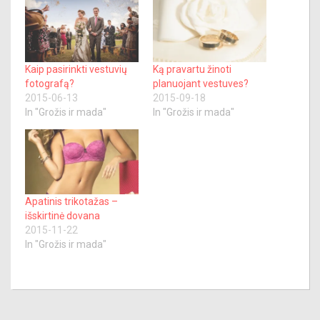
Kaip pasirinkti vestuvių
Ką pravartu žinoti
fotografą?
planuojant vestuves?
2015-06-13
2015-09-18
In "Grožis ir mada"
In "Grožis ir mada"
Apatinis trikotažas –
išskirtinė dovana
2015-11-22
In "Grožis ir mada"