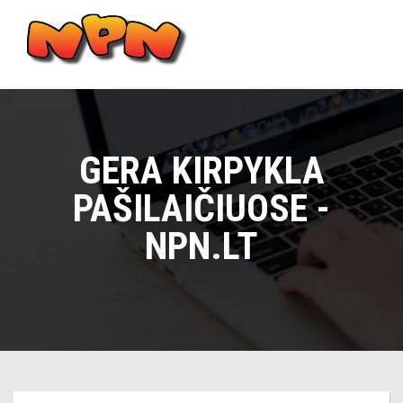
Skip
to
content
Main
Menu
GERA KIRPYKLA
PAŠILAIČIUOSE -
NPN.LT