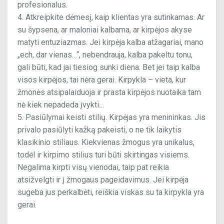
profesionalus.
Atkreipkite dėmesį, kaip klientas yra sutinkamas. Ar
su šypsena, ar maloniai kalbama, ar kirpėjos akyse
matyti entuziazmas. Jei kirpėja kalba atžagariai, mano
„ech, dar vienas…“, nebendrauja, kalba pakeltu tonu,
gali būti, kad jai tiesiog sunki diena. Bet jei taip kalba
visos kirpėjos, tai nėra gerai. Kirpykla – vieta, kur
žmonės atsipalaiduoja ir prasta kirpėjos nuotaika tam
nė kiek nepadeda įvykti…
Pasiūlymai keisti stilių. Kirpėjas yra menininkas. Jis
privalo pasiūlyti kažką pakeisti, o ne tik laikytis
klasikinio stiliaus. Kiekvienas žmogus yra unikalus,
todėl ir kirpimo stilius turi būti skirtingas visiems.
Negalima kirpti visų vienodai, taip pat reikia
atsižvelgti ir į žmogaus pageidavimus. Jei kirpėja
sugeba jus perkalbėti, reiškia viskas su ta kirpykla yra
gerai.