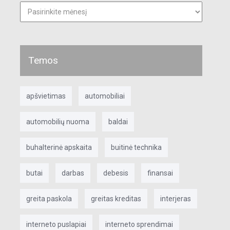
Seni
straipsniai
Temos
apšvietimas
automobiliai
automobilių nuoma
baldai
buhalterinė apskaita
buitinė technika
butai
darbas
debesis
finansai
greita paskola
greitas kreditas
interjeras
interneto puslapiai
interneto sprendimai