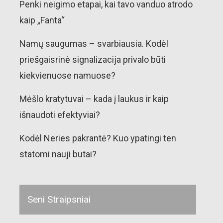
Penki neigimo etapai, kai tavo vanduo atrodo
kaip „Fanta“
Namų saugumas – svarbiausia. Kodėl
priešgaisrinė signalizacija privalo būti
kiekvienuose namuose?
Mėšlo kratytuvai – kada į laukus ir kaip
išnaudoti efektyviai?
Kodėl Neries pakrantė? Kuo ypatingi ten
statomi nauji butai?
Seni Straipsniai