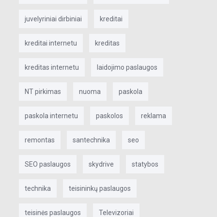
juvelyriniai dirbiniai
kreditai
kreditai internetu
kreditas
kreditas internetu
laidojimo paslaugos
NT pirkimas
nuoma
paskola
paskola internetu
paskolos
reklama
remontas
santechnika
seo
SEO paslaugos
skydrive
statybos
technika
teisininkų paslaugos
teisinės paslaugos
Televizoriai