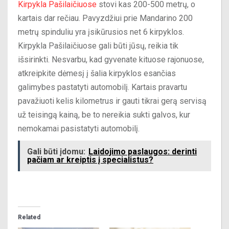
Kirpykla Pašilaičiuose
stovi kas 200-500 metrų, o
kartais dar rečiau. Pavyzdžiui prie Mandarino 200
metrų spinduliu yra įsikūrusios net 6 kirpyklos.
Kirpykla Pašilaičiuose gali būti jūsų, reikia tik
išsirinkti. Nesvarbu, kad gyvenate kituose rajonuose,
atkreipkite dėmesį į šalia kirpyklos esančias
galimybes pastatyti automobilį. Kartais pravartu
pavažiuoti kelis kilometrus ir gauti tikrai gerą servisą
už teisingą kainą, be to nereikia sukti galvos, kur
nemokamai pasistatyti automobilį.
Gali būti įdomu:
Laidojimo paslaugos: derinti
pačiam ar kreiptis į specialistus?
Related