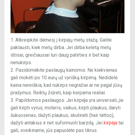
Atkreipkite dėmesį į kirpėjų metų stažą. Galite
paklausti, kiek metų dirba. Jei dirba keletą metų
ištisai, greičiausiai turi daug patirties ir bet kaip
nenukirps.
Pasidomėkite paslaugų kainomis. Ne kiekvienas
gali mokėti po 10 eurų už vyrišką kirpimą. Nedidelė
kaina nereiškia, kad nukirps negražiai ar ne pagal jūsų
prašymus. Reiktų žiūrėti, kaip kerpama realiai.
Papildomos paslaugos. Jei kirpėja yra universali, jie
gali kirpti vyrus, moteris, vaikus, kirpti plaukus, daryti
šukuosenas, dažyti plaukus, skutinėti (hair tattoo),
dažyti antakius ir net suformuoti barzdą. Jei
kirpėja
tai
gali, sveikiname, jūs papuolėte pas tikrus