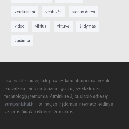
verslininkai
vestuvės
vidaus durys
video
vilnius
virtuvė
šildymas
žaidimai
Praleiskite laisvą laiką skaitydami straipsnius verslo,
laisvalaikio, automobilizmo, grožio, sveikatos ar
technologijų temomis. Atminkite šį puslapio adresą:
straipsniukai.lt
– tai naujas ir įdomus interneto leidinys
visiems šiuolaikiškiems žmonėms.