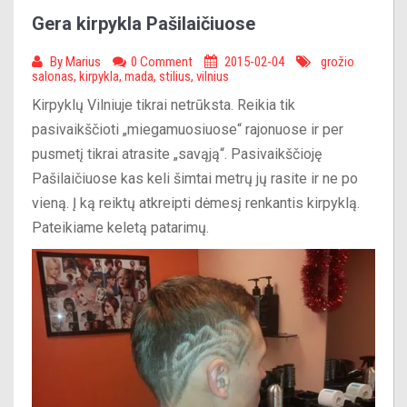
Gera kirpykla Pašilaičiuose
By
Marius
0 Comment
2015-02-04
grožio
salonas
,
kirpykla
,
mada
,
stilius
,
vilnius
Kirpyklų Vilniuje tikrai netrūksta. Reikia tik
pasivaikščioti „miegamuosiuose“ rajonuose ir per
pusmetį tikrai atrasite „savąją“. Pasivaikščioję
Pašilaičiuose kas keli šimtai metrų jų rasite ir ne po
vieną. Į ką reiktų atkreipti dėmesį renkantis kirpyklą.
Pateikiame keletą patarimų.