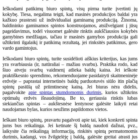
Ieškodami patikimų biuro spintų, visų pirma turite įvertinti jų
kokybę. Tiesa, negalima teigti, kad masinės produkcijos baldai yra
kažkuo prastesni už individualiai gaminamą produkciją. Žinoma,
baldininko gaminamos spintos konstruojamos, atsižvelgiant į jūsų
pageidavimus, todėl visuomet galėsite rinktis aukščiausios kokybės
gamybines medžiagas, tačiau ir masinės gamybos produkcija gali
užtikrinti ilgalaikį ir patikimą rezultatą, jei rinksitės patikimus, gero
vardo gamintojus.
Ieškodami biuro spintų, turite susidėlioti aiškius kriterijus, kas jums
yra svarbiausia (ir, natūraliai – mažiau svarbu). Praktika rodo, kad
šiuo atveju svarbų vaidmenį atlieka baldų kaina. Jei ieškote
praktiškesnio sprendimo, rekomenduojame pasidairyti skaitmeninėje
erdvėje – paprastai internetinės baldų parduotuvės siūlo itin plačią
spintų pasiūlą už priimtinesnę kainą. Jei biuras nėra didelis,
pagalvokite
apie spintas stumdomomis durimis
, kurios užtikrins
optimalų erdvės išnaudojimą. Be to, geriausia rinktis lubas
siekiančias spintas – aukštesnėse lentynose galėsite laikyti retai
naudojamas bylas, kurios neužims papildomos vietos.
Ieškant biuro spintų, pravartu pagalvoti apie tai, kiek konkreti spinta
jums bus reikalinga. Jei ketinate šį baldą naudoti dažnai, pvz.,
laikysite čia reikalingą informaciją, rinkitės spintą permatomomis
durimis, kadangi, vos žvilgtelėję į baldą, galėsite greitai atrasti jus