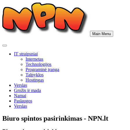
Skip
to
content
Main Menu
IT straipsniai
Internetas
Technologijos
Programinė įranga
Talpyklos
Hostingas
Verslas
Grožis ir mada
Namai
Paslaugos
Verslas
Biuro spintos pasirinkimas - NPN.lt