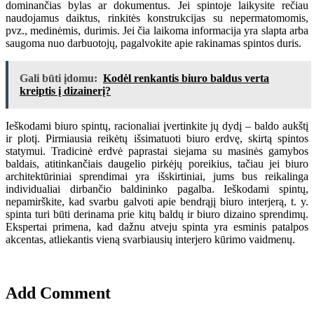
dominančias bylas ar dokumentus. Jei spintoje laikysite rečiau
naudojamus daiktus, rinkitės konstrukcijas su nepermatomomis,
pvz., medinėmis, durimis. Jei čia laikoma informacija yra slapta arba
saugoma nuo darbuotojų, pagalvokite apie rakinamas spintos duris.
Gali būti įdomu:
Kodėl renkantis biuro baldus verta
kreiptis į dizainerį?
Ieškodami biuro spintų, racionaliai įvertinkite jų dydį – baldo aukštį
ir plotį. Pirmiausia reikėtų išsimatuoti biuro erdvę, skirtą spintos
statymui. Tradicinė erdvė paprastai siejama su masinės gamybos
baldais, atitinkančiais daugelio pirkėjų poreikius, tačiau jei biuro
architektūriniai sprendimai yra išskirtiniai, jums bus reikalinga
individualiai dirbančio baldininko pagalba. Ieškodami spintų,
nepamirškite, kad svarbu galvoti apie bendrąjį biuro interjerą, t. y.
spinta turi būti derinama prie kitų baldų ir biuro dizaino sprendimų.
Ekspertai primena, kad dažnu atveju spinta yra esminis patalpos
akcentas, atliekantis vieną svarbiausių interjero kūrimo vaidmenų.
Add Comment