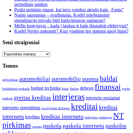
periodinių patikrų
Penki neigimo etapai, kai tavo vanduo atrodo kaip „Fanta“
Namų saugumas – svarbiausia. Kodėl priešgaisrinė
signalizacija privalo būti kiekvienuose namuose?
Mėšlo kratytuvai – kada į laukus ir kaip išnaudoti efektyviai?
Kodėl Neries pakrantė? Kuo ypatingi ten statomi nauji butai?
Seni straipsniai
Seni
straipsniai
Temos
baldai
automobiliai
automobilių nuoma
apšvietimas
finansai
buitinė technika
debesis
buhalterinė apskaita
butai
darbas
greita
interjeras
greitas kreditas
interneto puslapiai
paskola
kreditai
kreditai
interneto sprendimai
juvelyriniai dirbiniai
NT
internetu
kreditas internetu
kreditas
laidojimo paslaugos
pirkimas
paskola
paskola internetu
paskolos
nuoma