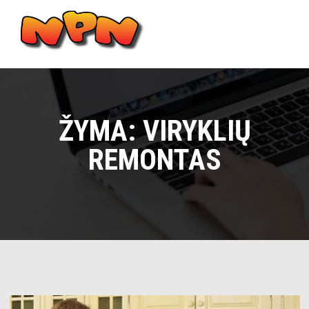
Skip
to
content
Main
Menu
ŽYMA:
VIRYKLIŲ
REMONTAS