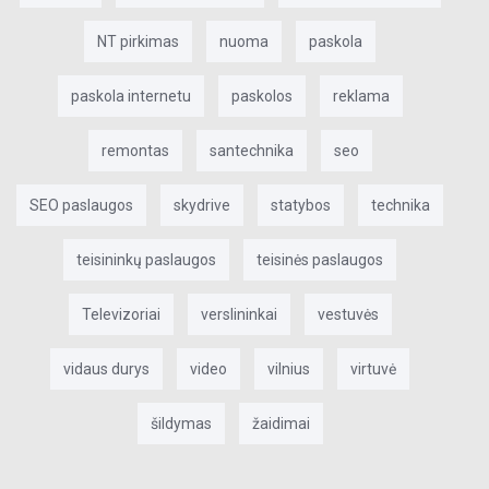
NT pirkimas
nuoma
paskola
paskola internetu
paskolos
reklama
remontas
santechnika
seo
SEO paslaugos
skydrive
statybos
technika
teisininkų paslaugos
teisinės paslaugos
Televizoriai
verslininkai
vestuvės
vidaus durys
video
vilnius
virtuvė
šildymas
žaidimai