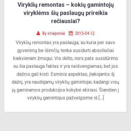
Viryklių remontas – kokių gamintojų
viryklėms šių paslaugų prireikia
rečiausiai?
By
straipsniai
2015-04-12
Viryklių remontas yra paslauga, su kuria per savo
gyvenimą be išimčių tenka susidurti absoliučiai
kiekvienam žmogui. Vis dėlto, nors pats susidūrimo
su šia paslauga faktas ir yra neišvengiamas, bet jos
dažnis gali kisti. Esminis aspektas, įtakojantis šį
dažnį, yra naudojamų viryklių gamintojai, kadangi visų
jų gaminamos produkcijos kokybė skiriasi. Šiandien į
viryklių gamintojus pažvelgsime iš […]