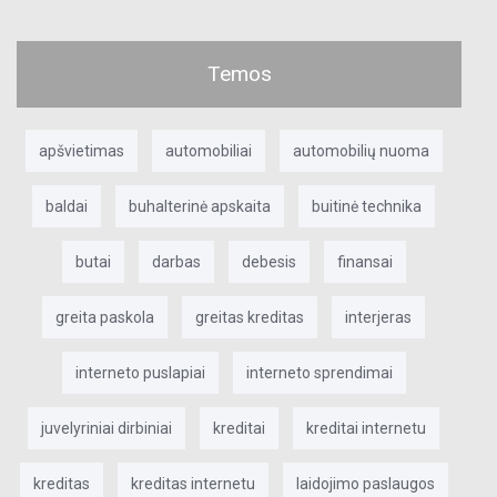
Temos
apšvietimas
automobiliai
automobilių nuoma
baldai
buhalterinė apskaita
buitinė technika
butai
darbas
debesis
finansai
greita paskola
greitas kreditas
interjeras
interneto puslapiai
interneto sprendimai
juvelyriniai dirbiniai
kreditai
kreditai internetu
kreditas
kreditas internetu
laidojimo paslaugos