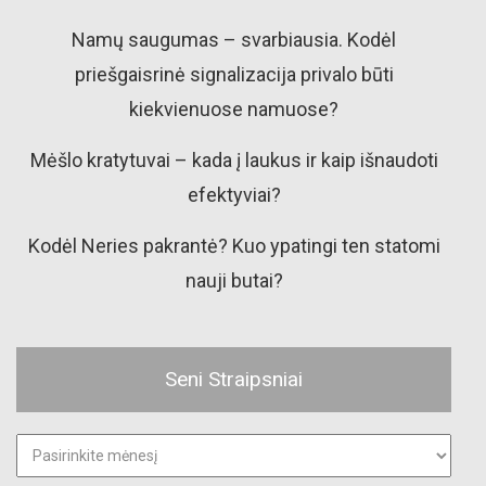
Namų saugumas – svarbiausia. Kodėl
priešgaisrinė signalizacija privalo būti
kiekvienuose namuose?
Mėšlo kratytuvai – kada į laukus ir kaip išnaudoti
efektyviai?
Kodėl Neries pakrantė? Kuo ypatingi ten statomi
nauji butai?
Seni Straipsniai
Seni
straipsniai