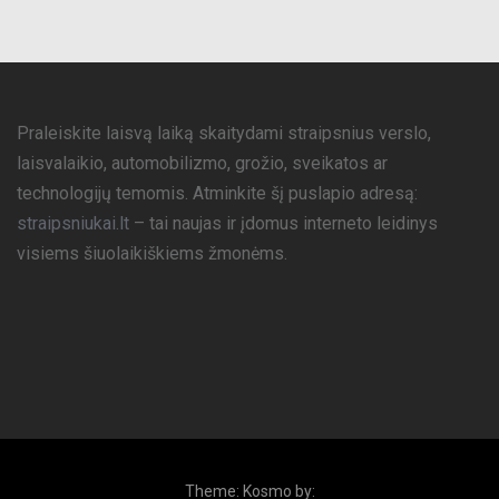
Praleiskite laisvą laiką skaitydami straipsnius verslo,
laisvalaikio, automobilizmo, grožio, sveikatos ar
technologijų temomis. Atminkite šį puslapio adresą:
straipsniukai.lt
– tai naujas ir įdomus interneto leidinys
visiems šiuolaikiškiems žmonėms.
Theme: Kosmo by: