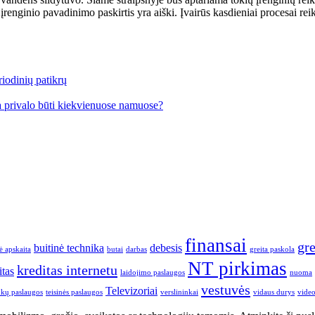
renginio pavadinimo paskirtis yra aiški. Įvairūs kasdieniai procesai reik
iodinių patikrų
a privalo būti kiekvienuose namuose?
finansai
gre
buitinė technika
debesis
ė apskaita
butai
darbas
greita paskola
NT pirkimas
kreditas internetu
itas
laidojimo paslaugos
nuoma
vestuvės
Televizoriai
inkų paslaugos
teisinės paslaugos
verslininkai
vidaus durys
vide