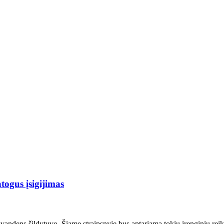
togus įsigijimas
vandens šildytuvo. Šiame straipsnyje bus aptariama tokių įrenginių reikšm