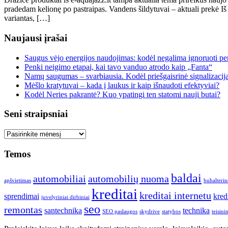
pradedam kelionę po pastraipas. Vandens šildytuvai – aktuali prekė Iš į
variantas, […]
Naujausi įrašai
Saugus vėjo energijos naudojimas: kodėl negalima ignoruoti per
Penki neigimo etapai, kai tavo vanduo atrodo kaip „Fanta“
Namų saugumas – svarbiausia. Kodėl priešgaisrinė signalizacij
Mėšlo kratytuvai – kada į laukus ir kaip išnaudoti efektyviai?
Kodėl Neries pakrantė? Kuo ypatingi ten statomi nauji butai?
Seni straipsniai
Seni
straipsniai
Temos
baldai
automobiliai
automobilių nuoma
apšvietimas
buhalterin
kreditai
kreditai internetu
sprendimai
kred
juvelyriniai dirbiniai
seo
remontas
santechnika
technika
SEO paslaugos
skydrive
statybos
teisin