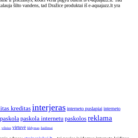
alauja šilto vandens, tad Dražice produktai iš e-aquajazz.lt yra
interjeras
itas kreditas
interneto puslapiai
interneto
reklama
paskola
paskola internetu
paskolos
virtuvė
o
vilnius
šildymas
žaidimai