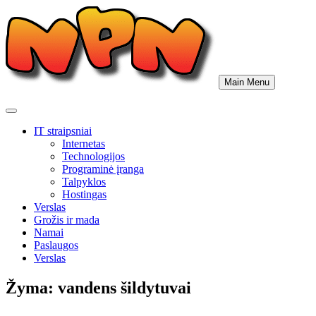
Skip
to
content
Main Menu
IT straipsniai
Internetas
Technologijos
Programinė įranga
Talpyklos
Hostingas
Verslas
Grožis ir mada
Namai
Paslaugos
Verslas
Žyma:
vandens šildytuvai