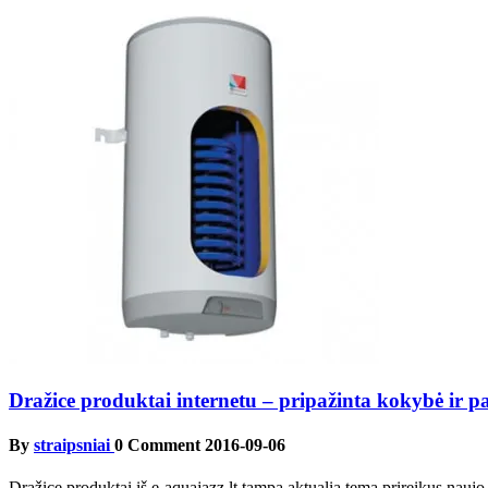
Dražice produktai internetu – pripažinta kokybė ir pa
By
straipsniai
0 Comment
2016-09-06
Dražice produktai iš e-aquajazz.lt tampa aktualia tema prireikus naujo 