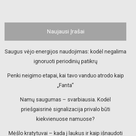
Naujausi Įrašai
Saugus vėjo energijos naudojimas: kodėl negalima
ignoruoti periodinių patikrų
Penki neigimo etapai, kai tavo vanduo atrodo kaip
„Fanta“
Namų saugumas – svarbiausia. Kodėl
priešgaisrinė signalizacija privalo būti
kiekvienuose namuose?
Mėšlo kratytuvai – kada į laukus ir kaip išnaudoti