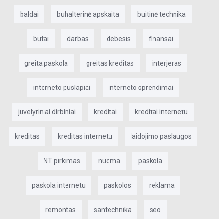
baldai
buhalterinė apskaita
buitinė technika
butai
darbas
debesis
finansai
greita paskola
greitas kreditas
interjeras
interneto puslapiai
interneto sprendimai
juvelyriniai dirbiniai
kreditai
kreditai internetu
kreditas
kreditas internetu
laidojimo paslaugos
NT pirkimas
nuoma
paskola
paskola internetu
paskolos
reklama
remontas
santechnika
seo