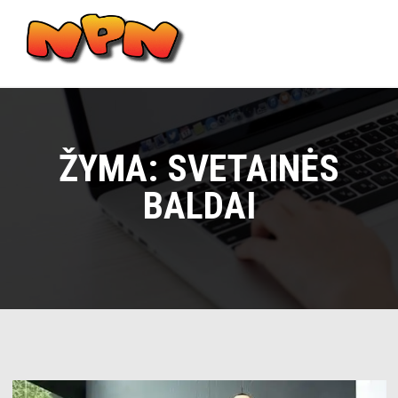
Skip
to
content
Main
Menu
ŽYMA:
SVETAINĖS
BALDAI