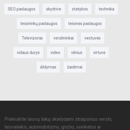
SEO paslaugos
skydrive
statybos
technika
teisininkų paslaugos
teisinės paslaugos
Televizoriai
verslininkai
vestuvės
vidaus durys
video
vilnius
virtuvė
šildymas
žaidimai
Praleiskite laisvą laiką skaitydami straipsnius verslo,
laisvalaikio, automobilizmo, grožio, sveikatos ar