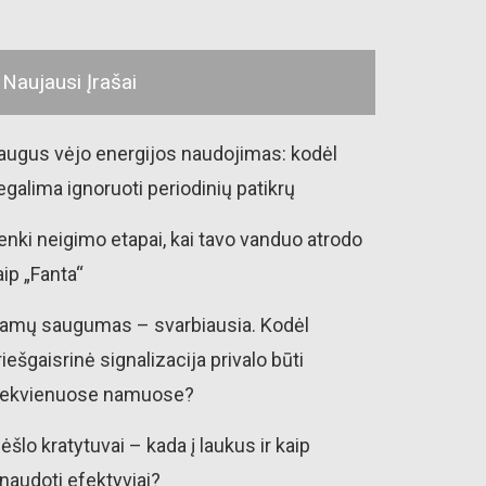
Naujausi Įrašai
augus vėjo energijos naudojimas: kodėl
egalima ignoruoti periodinių patikrų
enki neigimo etapai, kai tavo vanduo atrodo
aip „Fanta“
amų saugumas – svarbiausia. Kodėl
riešgaisrinė signalizacija privalo būti
iekvienuose namuose?
ėšlo kratytuvai – kada į laukus ir kaip
šnaudoti efektyviai?