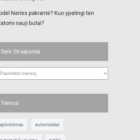
odėl Neries pakrantė? Kuo ypatingi ten
tatomi nauji butai?
Seni Straipsniai
ni
raipsniai
Temos
apšvietimas
automobiliai