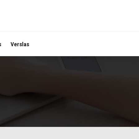
s
Verslas