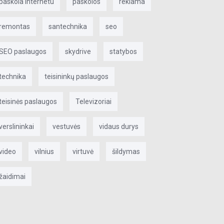
paskola internetu
paskolos
reklama
remontas
santechnika
seo
SEO paslaugos
skydrive
statybos
technika
teisininkų paslaugos
teisinės paslaugos
Televizoriai
verslininkai
vestuvės
vidaus durys
video
vilnius
virtuvė
šildymas
žaidimai