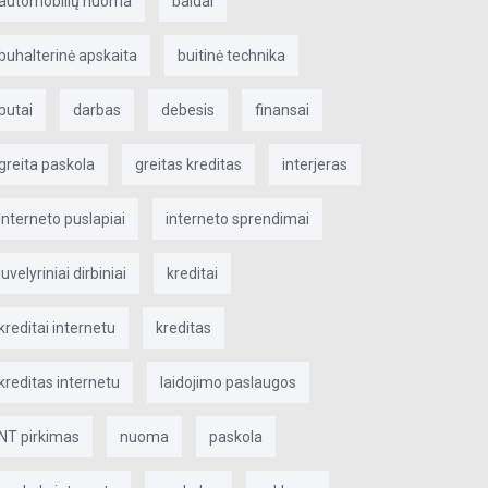
automobilių nuoma
baldai
buhalterinė apskaita
buitinė technika
butai
darbas
debesis
finansai
greita paskola
greitas kreditas
interjeras
interneto puslapiai
interneto sprendimai
juvelyriniai dirbiniai
kreditai
kreditai internetu
kreditas
kreditas internetu
laidojimo paslaugos
NT pirkimas
nuoma
paskola