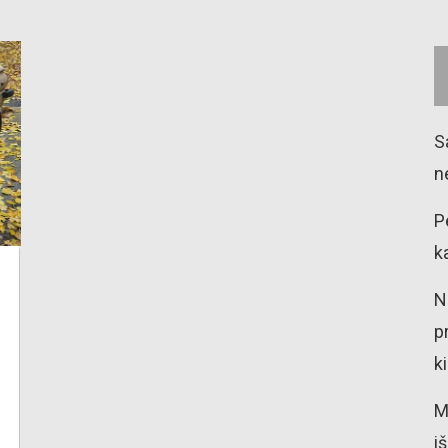
S
n
P
k
N
p
k
M
i