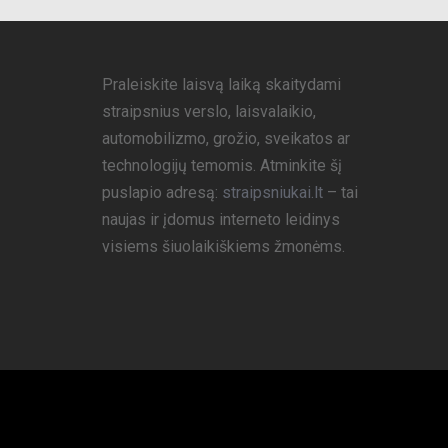
Praleiskite laisvą laiką skaitydami
straipsnius verslo, laisvalaikio,
automobilizmo, grožio, sveikatos ar
technologijų temomis. Atminkite šį
puslapio adresą:
straipsniukai.lt
– tai
naujas ir įdomus interneto leidinys
visiems šiuolaikiškiems žmonėms.