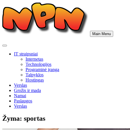
Skip
to
content
Main Menu
IT straipsniai
Internetas
Technologijos
Programinė įranga
Talpyklos
Hostingas
Verslas
Grožis ir mada
Namai
Paslaugos
Verslas
Žyma:
sportas