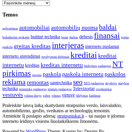
Seni
straipsniai
Temos
baldai
automobiliai
automobilių nuoma
apšvietimas
finansai
buitinė technika
debesis
buhalterinė apskaita
butai
darbas
greita
interjeras
greitas kreditas
interneto puslapiai
paskola
kreditai
kreditai
interneto sprendimai
juvelyriniai dirbiniai
NT
internetu
kreditas internetu
kreditas
laidojimo paslaugos
pirkimas
paskola
paskola internetu
paskolos
nuoma
reklama
seo
remontas
santechnika
SEO paslaugos
skydrive
statybos
technika
Televizoriai
teisininkų paslaugos
teisinės paslaugos
verslininkai
vestuvės
virtuvė
vidaus durys
video
vilnius
šildymas
žaidimai
Praleiskite laisvą laiką skaitydami straipsnius verslo, laisvalaikio,
automobilizmo, grožio, sveikatos ar technologijų temomis.
Atminkite šį puslapio adresą:
straipsniukai.lt
– tai naujas ir įdomus
interneto leidinys visiems šiuolaikiškiems žmonėms.
Powered by
WordPress
Theme: Kosmo by:
Design By