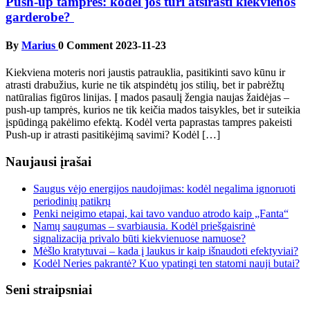
Push-up tamprės: kodėl jos turi atsirasti kiekvienos
garderobe?
By
Marius
0 Comment
2023-11-23
Kiekviena moteris nori jaustis patrauklia, pasitikinti savo kūnu ir
atrasti drabužius, kurie ne tik atspindėtų jos stilių, bet ir pabrėžtų
natūralias figūros linijas. Į mados pasaulį žengia naujas žaidėjas –
push-up tamprės, kurios ne tik keičia mados taisykles, bet ir suteikia
įspūdingą pakėlimo efektą. Kodėl verta paprastas tampres pakeisti
Push-up ir atrasti pasitikėjimą savimi? Kodėl […]
Naujausi įrašai
Saugus vėjo energijos naudojimas: kodėl negalima ignoruoti
periodinių patikrų
Penki neigimo etapai, kai tavo vanduo atrodo kaip „Fanta“
Namų saugumas – svarbiausia. Kodėl priešgaisrinė
signalizacija privalo būti kiekvienuose namuose?
Mėšlo kratytuvai – kada į laukus ir kaip išnaudoti efektyviai?
Kodėl Neries pakrantė? Kuo ypatingi ten statomi nauji butai?
Seni straipsniai