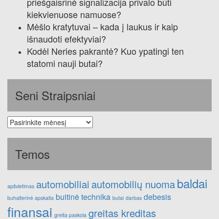
priešgaisrinė signalizacija privalo būti
kiekvienuose namuose?
Mėšlo kratytuvai – kada į laukus ir kaip
išnaudoti efektyviai?
Kodėl Neries pakrantė? Kuo ypatingi ten
statomi nauji butai?
Seni Straipsniai
Seni
straipsniai
Temos
baldai
automobiliai
automobilių nuoma
apšvietimas
buitinė technika
debesis
buhalterinė apskaita
butai
darbas
finansai
greitas kreditas
greita paskola