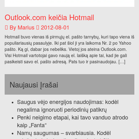
Outlook.com keičia Hotmail
By
Marius
2012-08-01
Hotmail buvo vienas iš pirmųjų el. pašto tarnybų, kuri tapo viena iš
populiariausių pasaulyje. Iki pat šiol ji yra laikoma Nr. 2 po Yahoo
pašto. Ką gi, dabar jos nebeliks. Vietoj jos ateina Outlook.com.
Visi Hotmail vartotojai gavo naują el. laišką apie tai, kad jie gali
pasikeisti savo el. pašto adresą. Pats tuo ir pasinaudojau. […]
Naujausi Įrašai
Saugus vėjo energijos naudojimas: kodėl
negalima ignoruoti periodinių patikrų
Penki neigimo etapai, kai tavo vanduo atrodo
kaip „Fanta“
Namų saugumas – svarbiausia. Kodėl