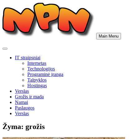
Skip
to
content
Main Menu
IT straipsniai
Internetas
Technologijos
Programinė įranga
Talpyklos
Hostingas
Verslas
Grožis ir mada
Namai
Paslaugos
Verslas
Žyma:
grožis