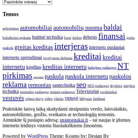
Seni
straipsniai
Temos
baldai
automobiliai
automobilių nuoma
apšvietimas
finansai
buitinė technika
debesis
buhalterinė apskaita
butai
darbas
greita
interjeras
greitas kreditas
interneto puslapiai
paskola
kreditai
kreditai
interneto sprendimai
juvelyriniai dirbiniai
NT
internetu
kreditas internetu
kreditas
laidojimo paslaugos
pirkimas
paskola
paskola internetu
paskolos
nuoma
reklama
seo
remontas
santechnika
SEO paslaugos
skydrive
statybos
technika
Televizoriai
teisininkų paslaugos
teisinės paslaugos
verslininkai
vestuvės
virtuvė
vidaus durys
video
vilnius
šildymas
žaidimai
Praleiskite laisvą laiką skaitydami straipsnius verslo, laisvalaikio,
automobilizmo, grožio, sveikatos ar technologijų temomis.
Atminkite šį puslapio adresą:
straipsniukai.lt
– tai naujas ir įdomus
interneto leidinys visiems šiuolaikiškiems žmonėms.
Powered by
WordPress
Theme: Kosmo by:
Design By