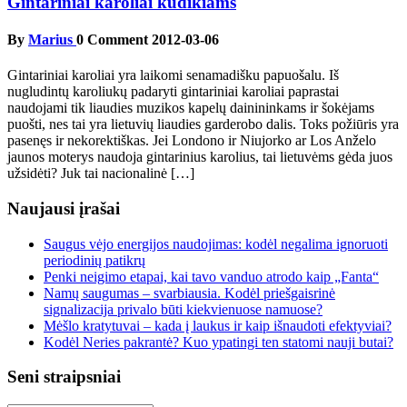
Gintariniai karoliai kūdikiams
By
Marius
0 Comment
2012-03-06
Gintariniai karoliai yra laikomi senamadišku papuošalu. Iš
nugludintų karoliukų padaryti gintariniai karoliai paprastai
naudojami tik liaudies muzikos kapelų dainininkams ir šokėjams
puošti, nes tai yra lietuvių liaudies garderobo dalis. Toks požiūris yra
pasenęs ir nekorektiškas. Jei Londono ir Niujorko ar Los Anželo
jaunos moterys naudoja gintarinius karolius, tai lietuvėms gėda juos
užsidėti? Juk tai nacionalinė […]
Naujausi įrašai
Saugus vėjo energijos naudojimas: kodėl negalima ignoruoti
periodinių patikrų
Penki neigimo etapai, kai tavo vanduo atrodo kaip „Fanta“
Namų saugumas – svarbiausia. Kodėl priešgaisrinė
signalizacija privalo būti kiekvienuose namuose?
Mėšlo kratytuvai – kada į laukus ir kaip išnaudoti efektyviai?
Kodėl Neries pakrantė? Kuo ypatingi ten statomi nauji butai?
Seni straipsniai