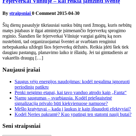
Fejerverkai Vilniuje – kai reikia įamžinti šventę
By
straipsniai
0 Comment
2015-04-30
Šių dienų pasaulyje tikriausiai sunku būtų rasti žmogų, kuris nebūtų
matęs įstabaus ir ilgai atmintyje įsimenančio fejerverkų sprogimo
reginio. Šiandien šie fejerverkai Vilniuje vargiai galėtų ką nors
nustebinti, tad organizuojamai šventei ar svarbiam renginiui
nebepakanka uždegti šios fejerverkų dėžutės. Reikia įdėti šiek tiek
daugiau pastangų, planavimo laiko ir išlaidų. Jei tai gimtadienis ar
vakarėlis draugų […]
Naujausi įrašai
Saugus vėjo energijos naudojimas: kodėl negalima ignoruoti
periodinių patikrų
Penki neigimo etapai, kai tavo vanduo atrodo kaip „Fanta“
Namų saugumas – svarbiausia. Kodėl priešgaisrinė
signalizacija privalo būti kiekvienuose namuose?
Mėšlo kratytuvai – kada į laukus ir kaip išnaudoti efektyviai?
Kodėl Neries pakrantė? Kuo ypatingi ten statomi nauji butai?
Seni straipsniai