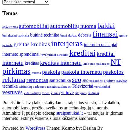
Seni
straipsniai
Temos
baldai
automobiliai
automobilių nuoma
apšvietimas
finansai
buitinė technika
debesis
buhalterinė apskaita
butai
darbas
greita
interjeras
greitas kreditas
interneto puslapiai
paskola
kreditai
kreditai
interneto sprendimai
juvelyriniai dirbiniai
NT
internetu
kreditas internetu
kreditas
laidojimo paslaugos
pirkimas
paskola
paskola internetu
paskolos
nuoma
reklama
seo
remontas
santechnika
SEO paslaugos
skydrive
statybos
technika
Televizoriai
teisininkų paslaugos
teisinės paslaugos
verslininkai
vestuvės
virtuvė
vidaus durys
video
vilnius
šildymas
žaidimai
Praleiskite laisvą laiką skaitydami straipsnius verslo, laisvalaikio,
automobilizmo, grožio, sveikatos ar technologijų temomis.
Atminkite šį puslapio adresą:
straipsniukai.lt
– tai naujas ir įdomus
interneto leidinys visiems šiuolaikiškiems žmonėms.
Powered by
WordPress
Theme: Kosmo by:
Design By