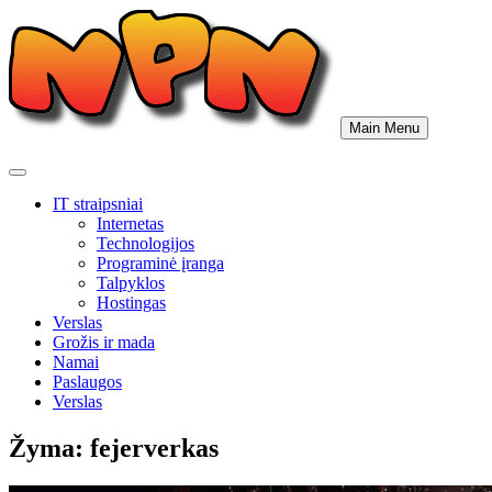
Skip
to
content
Main Menu
IT straipsniai
Internetas
Technologijos
Programinė įranga
Talpyklos
Hostingas
Verslas
Grožis ir mada
Namai
Paslaugos
Verslas
Žyma:
fejerverkas