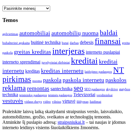
Seni
straipsniai
Temos
baldai
automobiliai
automobilių nuoma
apšvietimas
finansai
buitinė technika
debesis
buhalterinė apskaita
butai
darbas
greita
interjeras
greitas kreditas
interneto puslapiai
paskola
kreditai
kreditai
interneto sprendimai
juvelyriniai dirbiniai
NT
internetu
kreditas internetu
kreditas
laidojimo paslaugos
pirkimas
paskola
paskola internetu
paskolos
nuoma
reklama
seo
remontas
santechnika
SEO paslaugos
skydrive
statybos
technika
Televizoriai
teisininkų paslaugos
teisinės paslaugos
verslininkai
vestuvės
virtuvė
vidaus durys
video
vilnius
šildymas
žaidimai
Praleiskite laisvą laiką skaitydami straipsnius verslo, laisvalaikio,
automobilizmo, grožio, sveikatos ar technologijų temomis.
Atminkite šį puslapio adresą:
straipsniukai.lt
– tai naujas ir įdomus
interneto leidinys visiems šiuolaikiškiems žmonėms.