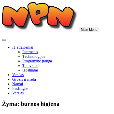
Skip
to
content
Main Menu
IT straipsniai
Internetas
Technologijos
Programinė įranga
Talpyklos
Hostingas
Verslas
Grožis ir mada
Namai
Paslaugos
Verslas
Žyma:
burnos higiena