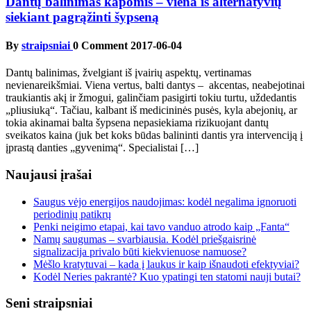
Dantų balinimas kapomis – viena iš alternatyvių
siekiant pagrąžinti šypseną
By
straipsniai
0 Comment
2017-06-04
Dantų balinimas, žvelgiant iš įvairių aspektų, vertinamas
nevienareikšmiai. Viena vertus, balti dantys – akcentas, neabejotinai
traukiantis akį ir žmogui, galinčiam pasigirti tokiu turtu, uždedantis
„pliusiuką“. Tačiau, kalbant iš medicininės pusės, kyla abejonių, ar
tokia akinamai balta šypsena nepasiekiama rizikuojant dantų
sveikatos kaina (juk bet koks būdas balininti dantis yra intervenciją į
įprastą danties „gyvenimą“. Specialistai […]
Naujausi įrašai
Saugus vėjo energijos naudojimas: kodėl negalima ignoruoti
periodinių patikrų
Penki neigimo etapai, kai tavo vanduo atrodo kaip „Fanta“
Namų saugumas – svarbiausia. Kodėl priešgaisrinė
signalizacija privalo būti kiekvienuose namuose?
Mėšlo kratytuvai – kada į laukus ir kaip išnaudoti efektyviai?
Kodėl Neries pakrantė? Kuo ypatingi ten statomi nauji butai?
Seni straipsniai