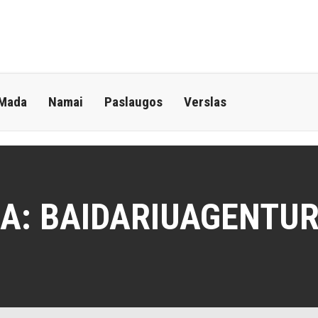
 Mada
Namai
Paslaugos
Verslas
A:
BAIDARIUAGENTUR