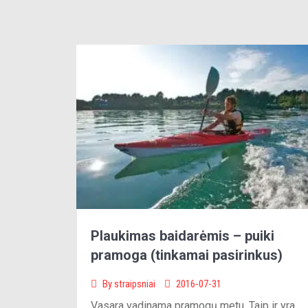
Plaukimas baidarėmis – puiki
pramoga (tinkamai pasirinkus)
By
straipsniai
2016-07-31
Vasara vadinama pramogų metu. Taip ir yra.