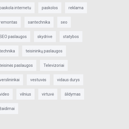
paskola internetu
paskolos
reklama
remontas
santechnika
seo
SEO paslaugos
skydrive
statybos
technika
teisininkų paslaugos
teisinės paslaugos
Televizoriai
verslininkai
vestuvės
vidaus durys
video
vilnius
virtuvė
šildymas
žaidimai