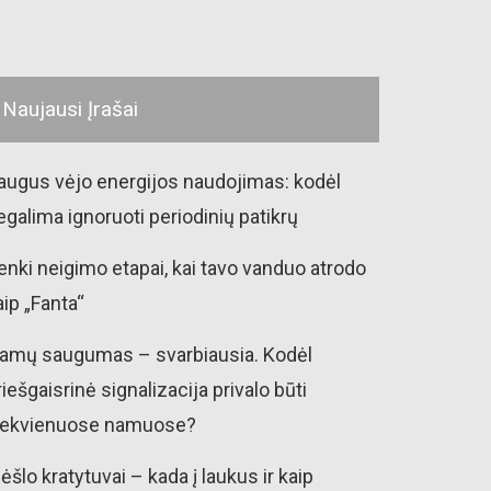
Naujausi Įrašai
augus vėjo energijos naudojimas: kodėl
egalima ignoruoti periodinių patikrų
enki neigimo etapai, kai tavo vanduo atrodo
aip „Fanta“
amų saugumas – svarbiausia. Kodėl
riešgaisrinė signalizacija privalo būti
iekvienuose namuose?
ėšlo kratytuvai – kada į laukus ir kaip