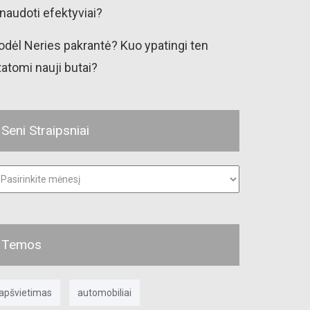
šnaudoti efektyviai?
odėl Neries pakrantė? Kuo ypatingi ten
tatomi nauji butai?
Seni Straipsniai
ni
raipsniai
Temos
apšvietimas
automobiliai