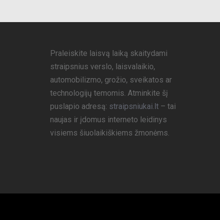
Praleiskite laisvą laiką skaitydami
straipsnius verslo, laisvalaikio,
automobilizmo, grožio, sveikatos ar
technologijų temomis. Atminkite šį
puslapio adresą:
straipsniukai.lt
– tai
naujas ir įdomus interneto leidinys
visiems šiuolaikiškiems žmonėms.