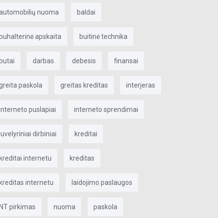
automobilių nuoma
baldai
buhalterinė apskaita
buitinė technika
butai
darbas
debesis
finansai
greita paskola
greitas kreditas
interjeras
interneto puslapiai
interneto sprendimai
juvelyriniai dirbiniai
kreditai
kreditai internetu
kreditas
kreditas internetu
laidojimo paslaugos
NT pirkimas
nuoma
paskola