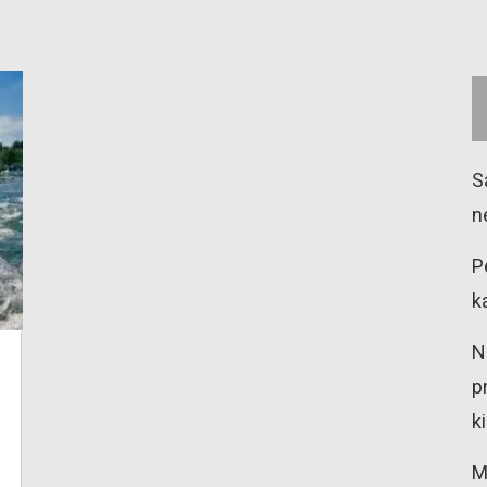
S
n
P
k
N
p
k
M