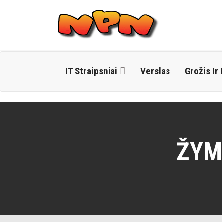
Skip
to
content
IT Straipsniai
Verslas
Grožis Ir
ŽYM