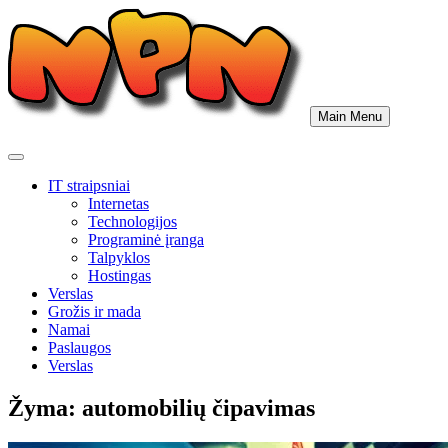
Skip
to
content
Main Menu
IT straipsniai
Internetas
Technologijos
Programinė įranga
Talpyklos
Hostingas
Verslas
Grožis ir mada
Namai
Paslaugos
Verslas
Žyma:
automobilių čipavimas