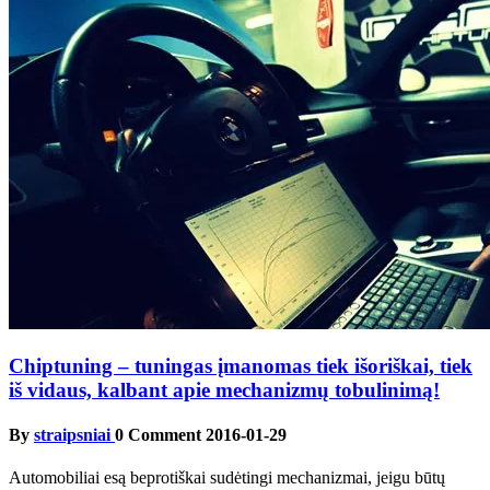
Chiptuning – tuningas įmanomas tiek išoriškai, tiek
iš vidaus, kalbant apie mechanizmų tobulinimą!
By
straipsniai
0 Comment
2016-01-29
Automobiliai esą beprotiškai sudėtingi mechanizmai, jeigu būtų