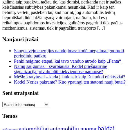
galima taip pasakyti, tačiau tie, kas domisi, perkanda net ir pačias
keisčiausias subtilybes pakankamai nesunkiai. Kad ir kaip ten
bebūtų, vertėtų pastebėti tai, kad norint, jog automobilis teiktų
beprotiškai didelį džiaugsmą vairuojant, natūralu, kad esą
reikalingos papildomos investicijos, galinčios pagerinti tiek pačius
mechanizmus, sistemas, tiek ir pagražinti transporto […]
Naujausi įrašai
Saugus vėjo energijos naudojimas: kodėl negalima ignoruoti
periodinių patikrų
Penki neigimo etapai, kai tavo vanduo atrodo kaip „Fanta“
Namų saugumas – svarbiausia. Kodėl priešgaisrinė
signalizacija privalo būti kiekvienuose namuose?
Mėšlo kratytuvai – kada į laukus ir kaip išnaudoti efektyviai?
Kodėl Neries pakrantė? Kuo ypatingi ten statomi nauji butai?
Seni straipsniai
Seni
straipsniai
Temos
baldai
automobiliai
automobilių nuoma
apšvietimas