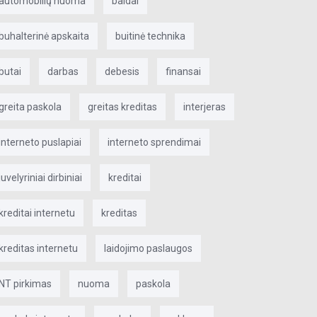
automobilių nuoma
baldai
buhalterinė apskaita
buitinė technika
butai
darbas
debesis
finansai
greita paskola
greitas kreditas
interjeras
interneto puslapiai
interneto sprendimai
juvelyriniai dirbiniai
kreditai
kreditai internetu
kreditas
kreditas internetu
laidojimo paslaugos
NT pirkimas
nuoma
paskola