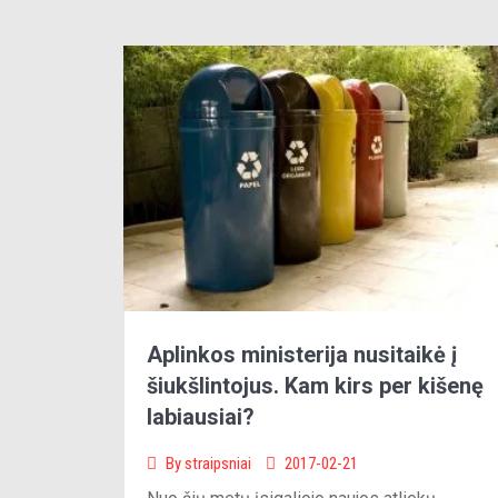
Aplinkos ministerija nusitaikė į
šiukšlintojus. Kam kirs per kišenę
labiausiai?
By
straipsniai
2017-02-21