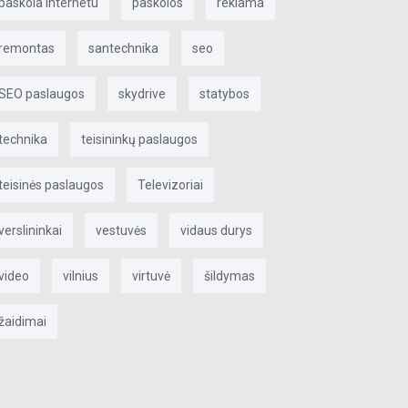
paskola internetu
paskolos
reklama
remontas
santechnika
seo
SEO paslaugos
skydrive
statybos
technika
teisininkų paslaugos
teisinės paslaugos
Televizoriai
verslininkai
vestuvės
vidaus durys
video
vilnius
virtuvė
šildymas
žaidimai