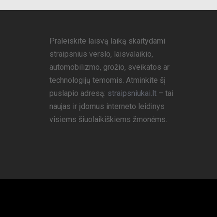
Praleiskite laisvą laiką skaitydami
straipsnius verslo, laisvalaikio,
automobilizmo, grožio, sveikatos ar
technologijų temomis. Atminkite šį
puslapio adresą:
straipsniukai.lt
– tai
naujas ir įdomus interneto leidinys
visiems šiuolaikiškiems žmonėms.