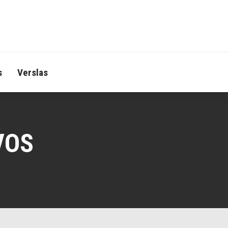
s
Verslas
VOS