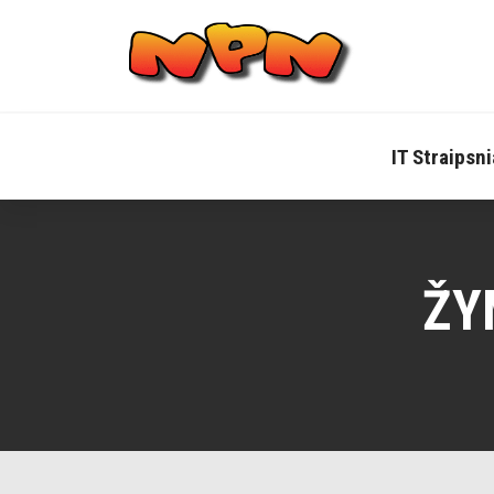
Skip
to
content
IT Straipsni
ŽY