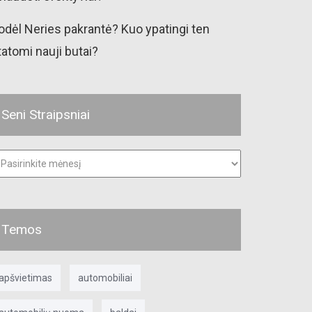
odėl Neries pakrantė? Kuo ypatingi ten
tatomi nauji butai?
Seni Straipsniai
ni
raipsniai
Temos
apšvietimas
automobiliai