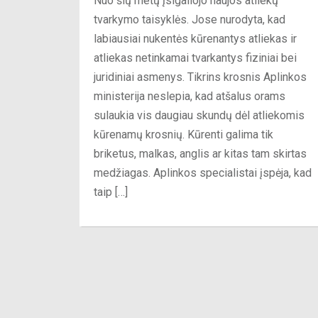
Nuo šių metų įsigaliojo naujos atliekų
tvarkymo taisyklės. Jose nurodyta, kad
labiausiai nukentės kūrenantys atliekas ir
atliekas netinkamai tvarkantys fiziniai bei
juridiniai asmenys. Tikrins krosnis Aplinkos
ministerija neslepia, kad atšalus orams
sulaukia vis daugiau skundų dėl atliekomis
kūrenamų krosnių. Kūrenti galima tik
briketus, malkas, anglis ar kitas tam skirtas
medžiagas. Aplinkos specialistai įspėja, kad
taip […]