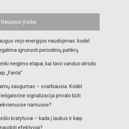
Naujausi Įrašai
augus vėjo energijos naudojimas: kodėl
egalima ignoruoti periodinių patikrų
enki neigimo etapai, kai tavo vanduo atrodo
aip „Fanta“
amų saugumas – svarbiausia. Kodėl
riešgaisrinė signalizacija privalo būti
iekvienuose namuose?
ėšlo kratytuvai – kada į laukus ir kaip
šnaudoti efektyviai?