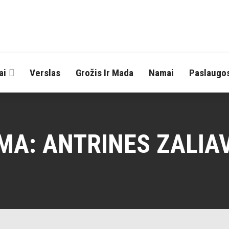
ai
Verslas
Grožis Ir Mada
Namai
Paslaugo
MA:
ANTRINES ZALIA