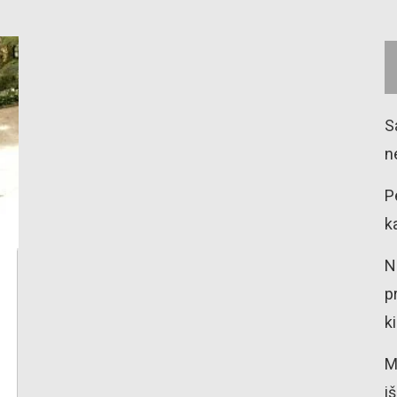
S
n
P
k
N
p
k
M
i