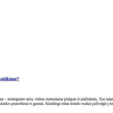
sitikime?
 – teisingumo nėra, viskas matuojama pinigais ir pažintimis. Tuo tarpu a
aidos pranešimai ir gandai. Klaidingi mitai trukdo realiai pažvelgti į 