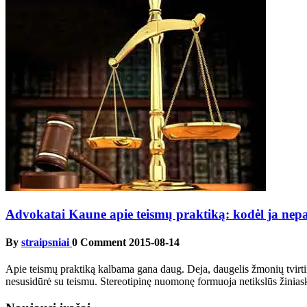
Advokatai Kaune apie teismų praktiką: kodėl ja nepa
By
straipsniai
0 Comment
2015-08-14
Apie teismų praktiką kalbama gana daug. Deja, daugelis žmonių tvirtina
nesusidūrė su teismu. Stereotipinę nuomonę formuoja netikslūs žiniaskl