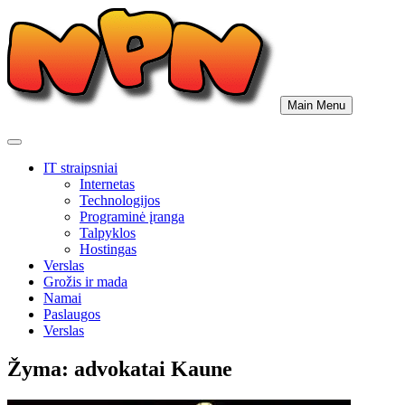
Skip
to
content
Main Menu
IT straipsniai
Internetas
Technologijos
Programinė įranga
Talpyklos
Hostingas
Verslas
Grožis ir mada
Namai
Paslaugos
Verslas
Žyma:
advokatai Kaune