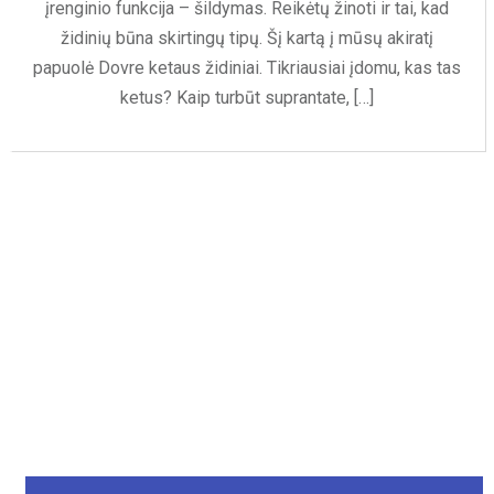
įrenginio funkcija – šildymas. Reikėtų žinoti ir tai, kad
židinių būna skirtingų tipų. Šį kartą į mūsų akiratį
papuolė Dovre ketaus židiniai. Tikriausiai įdomu, kas tas
ketus? Kaip turbūt suprantate, […]