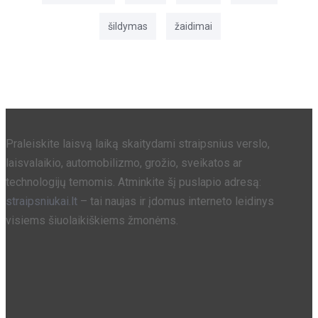
šildymas
žaidimai
Praleiskite laisvą laiką skaitydami straipsnius verslo,
laisvalaikio, automobilizmo, grožio, sveikatos ar
technologijų temomis. Atminkite šį puslapio adresą:
straipsniukai.lt
– tai naujas ir įdomus interneto leidinys
visiems šiuolaikiškiems žmonėms.