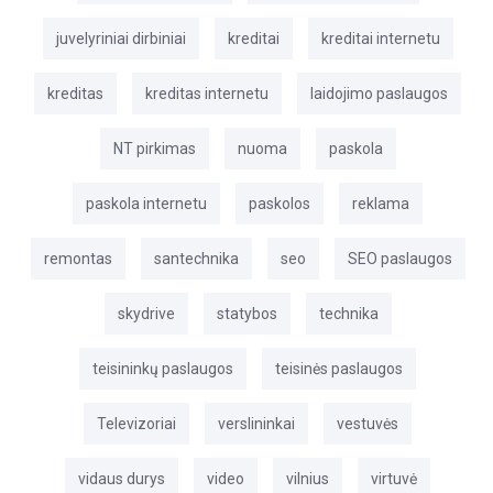
juvelyriniai dirbiniai
kreditai
kreditai internetu
kreditas
kreditas internetu
laidojimo paslaugos
NT pirkimas
nuoma
paskola
paskola internetu
paskolos
reklama
remontas
santechnika
seo
SEO paslaugos
skydrive
statybos
technika
teisininkų paslaugos
teisinės paslaugos
Televizoriai
verslininkai
vestuvės
vidaus durys
video
vilnius
virtuvė