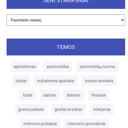
SENI STRAIPSNIAI
Seni
straipsniai
TEMOS
apšvietimas
automobiliai
automobilių nuoma
baldai
buhalterinė apskaita
buitinė technika
butai
darbas
debesis
finansai
greita paskola
greitas kreditas
interjeras
interneto puslapiai
interneto sprendimai