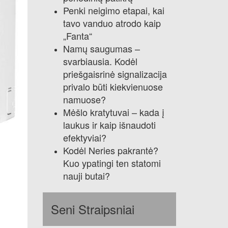
Penki neigimo etapai, kai
tavo vanduo atrodo kaip
„Fanta“
Namų saugumas –
svarbiausia. Kodėl
priešgaisrinė signalizacija
privalo būti kiekvienuose
namuose?
Mėšlo kratytuvai – kada į
laukus ir kaip išnaudoti
efektyviai?
Kodėl Neries pakrantė?
Kuo ypatingi ten statomi
nauji butai?
Seni Straipsniai