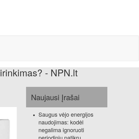
irinkimas? - NPN.lt
Naujausi Įrašai
Saugus vėjo energijos
naudojimas: kodėl
negalima ignoruoti
periodinių patikrų