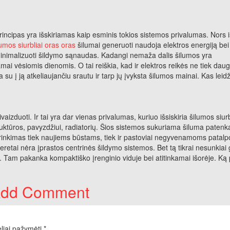
ncipas yra išskiriamas kaip esminis tokios sistemos privalumas. Nors iš
umos siurbliai oras oras
šilumai generuoti naudoja elektros energiją bei
a minimalizuoti šildymo sąnaudas. Kadangi nemaža dalis šilumos yra
ai vėsiomis dienomis. O tai reiškia, kad ir elektros reikės ne tiek daug
a su į ją atkeliaujančiu srautu ir tarp jų įvyksta šilumos mainai. Kas leid
izduoti. Ir tai yra dar vienas privalumas, kuriuo išsiskiria šilumos siurb
uktūros, pavyzdžiui, radiatorių. Šios sistemos sukuriama šiluma patenka 
asirinkimas tiek naujiems būstams, tiek ir pastoviai negyvenamoms patal
retai nėra įprastos centrinės šildymo sistemos. Bet tą tikrai nesunkiai
i. Tam pakanka kompaktiško įrenginio viduje bei atitinkamai išorėje. Ką
dd Comment
eliai pažymėti
*