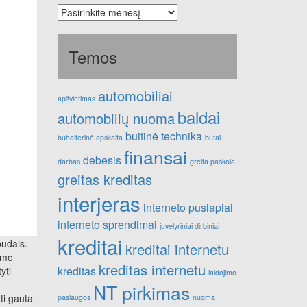
Seni
straipsniai
Temos
automobiliai
apšvietimas
baldai
automobilių nuoma
buitinė technika
buhalterinė apskaita
butai
finansai
debesis
darbas
greita paskola
greitas kreditas
interjeras
interneto puslapiai
interneto sprendimai
juvelyriniai dirbiniai
kreditai
būdais.
kreditai internetu
imo
kreditas internetu
kreditas
yti
laidojimo
NT pirkimas
ti gauta
paslaugos
nuoma