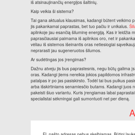
iš atsinaujinančių energijos šaltinių.
Kaip veikia ši sistema?
Tai gana aktualus klausimas, kadangi būtent veikimo pri
jis pakankamai paprastas, bet tuo pačiu ir unikalus.
Šil
aplinkoje jau esančią šiluminę energiją. Kas ir leidži
paprasčiausiai paimama iš aplinkos oro, net ir pakankam
vėliau iš sistemos išeinantis oras netiesiogiai sąveikauj
neprarasti jau sugeneruotos šilumos.
Ar sudėtingas jos įrengimas?
Dažnu atveju jis bus paprastesnis, negu būtų galima įsiva
oras. Kadangi jiems nereikia jokios papildomos infrastr
patalpas ir po jas pasiskirsto. Todėl tai bus puikus p
arba išskirtiniams senamiesčio butams. Kadangi juos ne
pakeisti šiuo variantu. Kuris įrengiamas labai paprasta
specialistai sėkmingai gali sumontuoti net per dieną.
A
El. pašto adresas nebus skelbiamas.
Būtini lauk