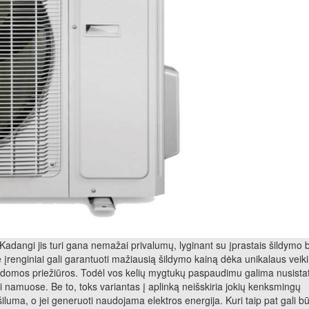
Kadangi jis turi gana nemažai privalumų, lyginant su įprastais šildymo 
įrenginiai gali garantuoti mažiausią šildymo kainą dėka unikalaus veik
apildomos priežiūros. Todėl vos kelių mygtukų paspaudimu galima nusistat
i namuose. Be to, toks variantas į aplinką neišskiria jokių kenksmingų
iluma, o jei generuoti naudojama elektros energija. Kuri taip pat gali bū