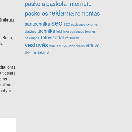
paskola
paskola internetu
reklama
paskolos
remontas
 tikrųjų
seo
santechnika
SEO paslaugos
skydrive
technika
statybos
teisininkų paslaugos
teisinės
Televizoriai
. Be to,
paslaugos
verslininkai
žia
vestuvės
virtuvė
vidaus durys
video
vilnius
šildymas
žaidimai
liai oras
tiesiai į
poms
 galima
 patyrę