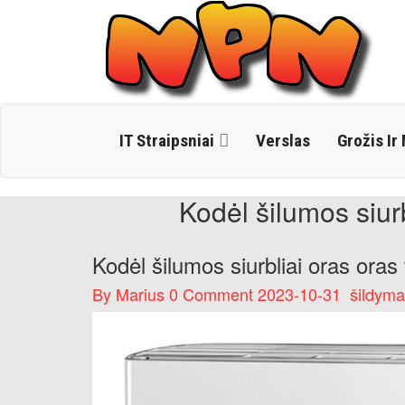
Skip
to
content
IT Straipsniai
Verslas
Grožis Ir
Kodėl šilumos siur
Kodėl šilumos siurbliai oras oras
By
Marius
0 Comment
2023-10-31
šildym