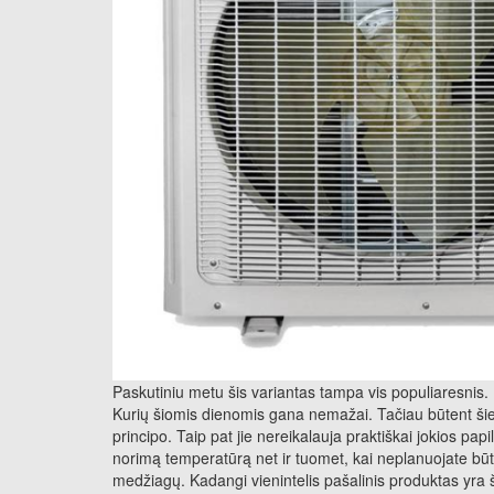
Paskutiniu metu šis variantas tampa vis populiaresnis. 
Kurių šiomis dienomis gana nemažai. Tačiau būtent šie 
principo. Taip pat jie nereikalauja praktiškai jokios p
norimą temperatūrą net ir tuomet, kai neplanuojate būt
medžiagų. Kadangi vienintelis pašalinis produktas yra š