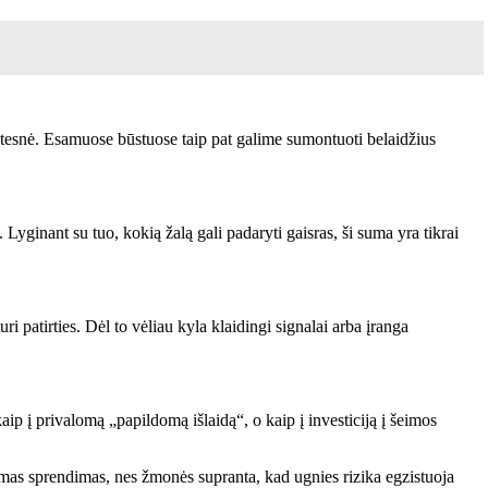
astesnė. Esamuose būstuose taip pat galime sumontuoti belaidžius
 Lyginant su tuo, kokią žalą gali padaryti gaisras, ši suma yra tikrai
 patirties. Dėl to vėliau kyla klaidingi signalai arba įranga
aip į privalomą „papildomą išlaidą“, o kaip į investiciją į šeimos
kamas sprendimas, nes žmonės supranta, kad ugnies rizika egzistuoja