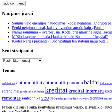
Naujausi įrašai
Saugus vėjo energijos naudojimas: kodėl negalima ignoruoti per
Penki neigimo etapai, kai tavo vanduo atrodo kaip „Fanta“
Namų saugumas – svarbiausia. Kodėl priešgaisrinė signalizacij
Mėšlo kratytuvai – kada į laukus ir kaip išnaudoti efektyviai?
Kodėl Neries pakrantė? Kuo ypatingi ten statomi nauji butai?
Seni straipsniai
Seni
straipsniai
Temos
baldai
automobiliai
automobilių nuoma
apšvietimas
buhalterin
kreditai
kreditai internetu
sprendimai
kred
juvelyriniai dirbiniai
seo
remontas
santechnika
technika
SEO paslaugos
skydrive
statybos
teisin
Praleiskite laisvą laiką skaitydami straipsnius verslo, laisvalaikio, a
visiems šiuolaikiškiems žmonėms.