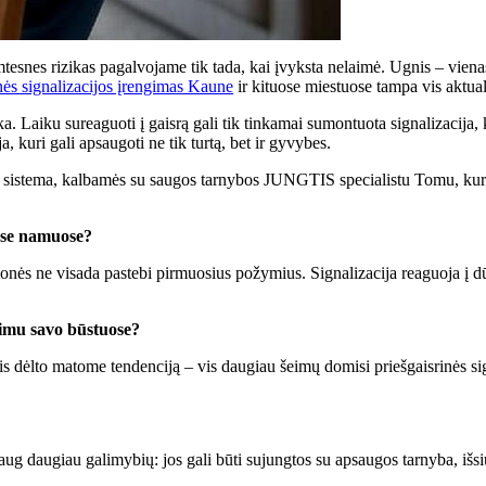
tesnes rizikas pagalvojame tik tada, kai įvyksta nelaimė. Ugnis – vienas 
inės signalizacijos įrengimas Kaune
ir kituose miestuose tampa vis aktua
Laiku sureaguoti į gaisrą gali tik tinkamai sumontuota signalizacija, kur
a, kuri gali apsaugoti ne tik turtą, bet ir gyvybes.
jos sistema, kalbamės su saugos tarnybos JUNGTIS specialistu Tomu, kuri
uose namuose?
monės ne visada pastebi pirmuosius požymius. Signalizacija reaguoja į d
imu savo būstuose?
. Vis dėlto matome tendenciją – vis daugiau šeimų domisi priešgaisrinės
ug daugiau galimybių: jos gali būti sujungtos su apsaugos tarnyba, išsių