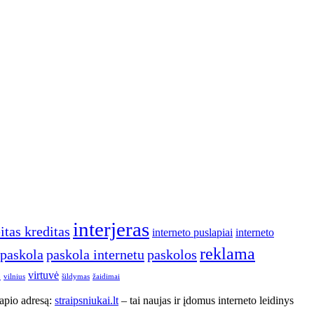
interjeras
itas kreditas
interneto puslapiai
interneto
reklama
paskola
paskola internetu
paskolos
virtuvė
o
vilnius
šildymas
žaidimai
lapio adresą:
straipsniukai.lt
– tai naujas ir įdomus interneto leidinys