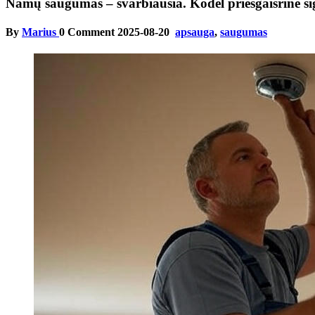
Namų saugumas – svarbiausia. Kodėl priešgaisrinė si
By
Marius
0 Comment
2025-08-20
apsauga
,
saugumas