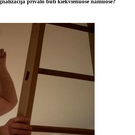
gnalizacija privalo būti kiekvienuose namuose?