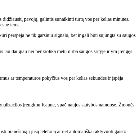
didžiausių pavojų, galintis sunaikinti turtą vos per kelias minutes.
lesne tema.
i perspėja ne tik garsiniu signalu, bet ir gali būti sujungta su saugos
s jau daugiau nei penkiolika metų dirba saugos srityje ir yra įrengęs
ūmus ar temperatūros pokyčius vos per kelias sekundes ir įspėja
 signalizacijos įrengimu Kaune, ypač naujos statybos namuose. Žmonės
sti pranešimą į jūsų telefoną ar net automatiškai aktyvuoti gaisro