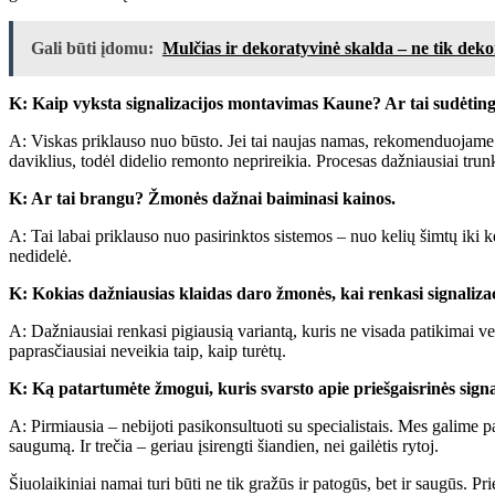
Gali būti įdomu:
Mulčias ir dekoratyvinė skalda – ne tik deko
K: Kaip vyksta signalizacijos montavimas Kaune? Ar tai sudėtin
A: Viskas priklauso nuo būsto. Jei tai naujas namas, rekomenduojame įr
daviklius, todėl didelio remonto neprireikia. Procesas dažniausiai trun
K: Ar tai brangu? Žmonės dažnai baiminasi kainos.
A: Tai labai priklauso nuo pasirinktos sistemos – nuo kelių šimtų iki ke
nedidelė.
K: Kokias dažniausias klaidas daro žmonės, kai renkasi signaliza
A: Dažniausiai renkasi pigiausią variantą, kuris ne visada patikimai ve
paprasčiausiai neveikia taip, kaip turėtų.
K: Ką patartumėte žmogui, kuris svarsto apie priešgaisrinės signa
A: Pirmiausia – nebijoti pasikonsultuoti su specialistais. Mes galime pa
saugumą. Ir trečia – geriau įsirengti šiandien, nei gailėtis rytoj.
Šiuolaikiniai namai turi būti ne tik gražūs ir patogūs, bet ir saugūs.