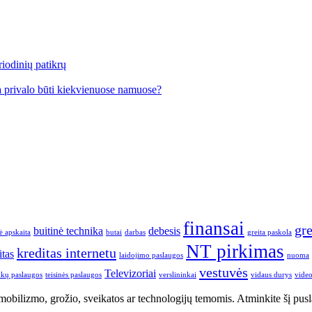
iodinių patikrų
a privalo būti kiekvienuose namuose?
finansai
gre
buitinė technika
debesis
ė apskaita
butai
darbas
greita paskola
NT pirkimas
kreditas internetu
itas
laidojimo paslaugos
nuoma
vestuvės
Televizoriai
inkų paslaugos
teisinės paslaugos
verslininkai
vidaus durys
vide
utomobilizmo, grožio, sveikatos ar technologijų temomis. Atminkite šį pus