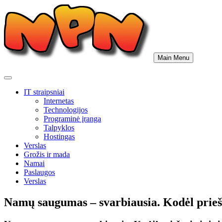
Skip
to
content
Main Menu
IT straipsniai
Internetas
Technologijos
Programinė įranga
Talpyklos
Hostingas
Verslas
Grožis ir mada
Namai
Paslaugos
Verslas
Namų saugumas – svarbiausia. Kodėl priešg