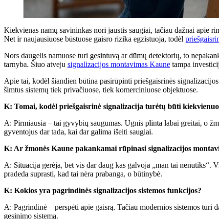
Kiekvienas namų savininkas nori jaustis saugiai, tačiau dažnai apie rim
Net ir naujausiuose būstuose gaisro rizika egzistuoja, todėl
priešgaisr
Nors daugelis namuose turi gesintuvą ar dūmų detektorių, to nepakanka. 
tarnyba. Šiuo atveju
signalizacijos montavimas Kaune
tampa investicij
Apie tai, kodėl šiandien būtina pasirūpinti priešgaisrinės signalizaci
šimtus sistemų tiek privačiuose, tiek komerciniuose objektuose.
K: Tomai, kodėl priešgaisrinė signalizacija turėtų būti kiekvien
A: Pirmiausia – tai gyvybių saugumas. Ugnis plinta labai greitai, o ž
gyventojus dar tada, kai dar galima išeiti saugiai.
K: Ar žmonės Kaune pakankamai rūpinasi signalizacijos montav
A: Situacija gerėja, bet vis dar daug kas galvoja „man tai nenutiks“
pradeda suprasti, kad tai nėra prabanga, o būtinybė.
K: Kokios yra pagrindinės signalizacijos sistemos funkcijos?
A: Pagrindinė – perspėti apie gaisrą. Tačiau modernios sistemos turi da
gesinimo sistemą.