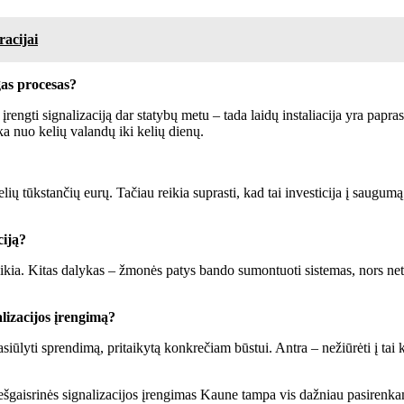
racijai
gas procesas?
engti signalizaciją dar statybų metu – tada laidų instaliacija yra papr
ka nuo kelių valandų iki kelių dienų.
lių tūkstančių eurų. Tačiau reikia suprasti, kad tai investicija į saugumą.
ciją?
ikia. Kitas dalykas – žmonės patys bando sumontuoti sistemas, nors neturi
lizacijos įrengimą?
siūlyti sprendimą, pritaikytą konkrečiam būstui. Antra – nežiūrėti į tai k
 Priešgaisrinės signalizacijos įrengimas Kaune tampa vis dažniau pasiren