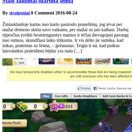
Stalo žaidimai suartina šeimą
By
straipsniai
0 Comment
2016-08-24
Žiniasklaidoje kartas nuo karto pasirodo pranešimų, jog tėvai per
mažai dėmesio skiria savo vaikams, per mažai su jais kalbasi. Darbų
rūpesčius įveikti besistengiantys mamos ir tėčiai dievagojasi pavargę
nuo rutinos, skundžiasi laiko trūkumu. Ir vis dėlto jie sutinka, kad
laikas, praleistas su šeima, – geriausias. Teigia ir tai, kad puikus
laisvalaikio praleidimo būdas yra stalo […]