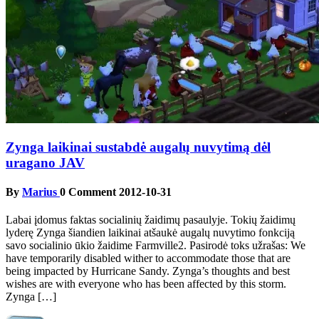
Zynga laikinai sustabdė augalų nuvytimą dėl
uragano JAV
By
Marius
0 Comment
2012-10-31
Labai įdomus faktas socialinių žaidimų pasaulyje. Tokių žaidimų
lyderę Zynga šiandien laikinai atšaukė augalų nuvytimo fonkciją
savo socialinio ūkio žaidime Farmville2. Pasirodė toks užrašas: We
have temporarily disabled wither to accommodate those that are
being impacted by Hurricane Sandy. Zynga’s thoughts and best
wishes are with everyone who has been affected by this storm.
Zynga […]