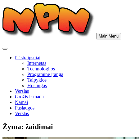
Skip
to
content
Main Menu
IT straipsniai
Internetas
Technologijos
Programinė įranga
Talpyklos
Hostingas
Verslas
Grožis ir mada
Namai
Paslaugos
Verslas
Žyma:
žaidimai