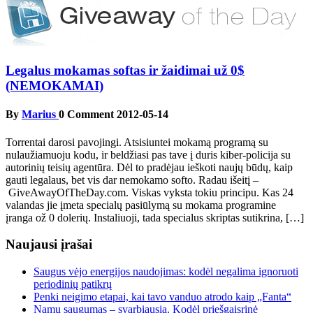
Legalus mokamas softas ir žaidimai už 0$
(NEMOKAMAI)
By
Marius
0 Comment
2012-05-14
Torrentai darosi pavojingi. Atsisiuntei mokamą programą su
nulaužiamuoju kodu, ir beldžiasi pas tave į duris kiber-policija su
autorinių teisių agentūra. Dėl to pradėjau ieškoti naujų būdų, kaip
gauti legalaus, bet vis dar nemokamo softo. Radau išeitį –
GiveAwayOfTheDay.com. Viskas vyksta tokiu principu. Kas 24
valandas jie įmeta specialų pasiūlymą su mokama programine
įranga ož 0 dolerių. Instaliuoji, tada specialus skriptas sutikrina, […]
Naujausi įrašai
Saugus vėjo energijos naudojimas: kodėl negalima ignoruoti
periodinių patikrų
Penki neigimo etapai, kai tavo vanduo atrodo kaip „Fanta“
Namų saugumas – svarbiausia. Kodėl priešgaisrinė