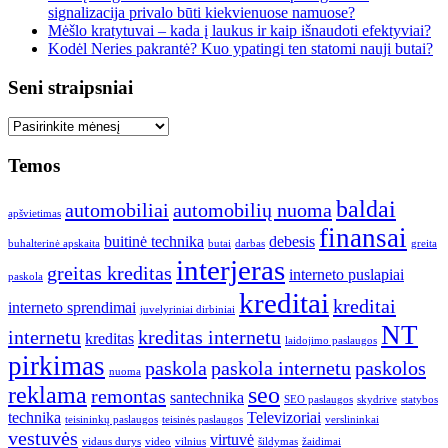
signalizacija privalo būti kiekvienuose namuose?
Mėšlo kratytuvai – kada į laukus ir kaip išnaudoti efektyviai?
Kodėl Neries pakrantė? Kuo ypatingi ten statomi nauji butai?
Seni straipsniai
Seni
straipsniai
Temos
baldai
automobiliai
automobilių nuoma
apšvietimas
finansai
buitinė technika
debesis
buhalterinė apskaita
butai
darbas
greita
interjeras
greitas kreditas
interneto puslapiai
paskola
kreditai
kreditai
interneto sprendimai
juvelyriniai dirbiniai
NT
internetu
kreditas internetu
kreditas
laidojimo paslaugos
pirkimas
paskola
paskola internetu
paskolos
nuoma
reklama
seo
remontas
santechnika
SEO paslaugos
skydrive
statybos
technika
Televizoriai
teisininkų paslaugos
teisinės paslaugos
verslininkai
vestuvės
virtuvė
vidaus durys
video
vilnius
šildymas
žaidimai