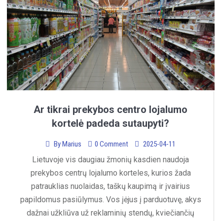
Ar tikrai prekybos centro lojalumo
kortelė padeda sutaupyti?
By
Marius
0 Comment
2025-04-11
Lietuvoje vis daugiau žmonių kasdien naudoja
prekybos centrų lojalumo korteles, kurios žada
patrauklias nuolaidas, taškų kaupimą ir įvairius
papildomus pasiūlymus. Vos įėjus į parduotuvę, akys
dažnai užkliūva už reklaminių stendų, kviečiančių