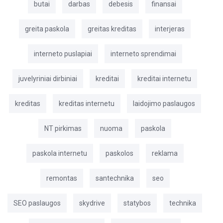
butai
darbas
debesis
finansai
greita paskola
greitas kreditas
interjeras
interneto puslapiai
interneto sprendimai
juvelyriniai dirbiniai
kreditai
kreditai internetu
kreditas
kreditas internetu
laidojimo paslaugos
NT pirkimas
nuoma
paskola
paskola internetu
paskolos
reklama
remontas
santechnika
seo
SEO paslaugos
skydrive
statybos
technika