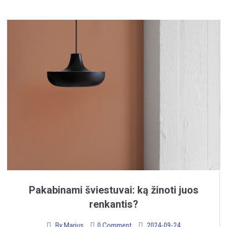
Pakabinami šviestuvai: ką žinoti juos
renkantis?
By
Marius
0 Comment
2024-09-24