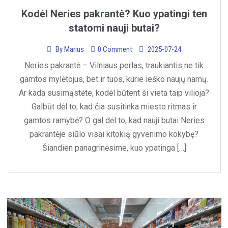
Kodėl Neries pakrantė? Kuo ypatingi ten
statomi nauji butai?
By
Marius
0 Comment
2025-07-24
Neries pakrantė – Vilniaus perlas, traukiantis ne tik
gamtos mylėtojus, bet ir tuos, kurie ieško naujų namų.
Ar kada susimąstėte, kodėl būtent ši vieta taip vilioja?
Galbūt dėl to, kad čia susitinka miesto ritmas ir
gamtos ramybė? O gal dėl to, kad nauji butai Neries
pakrantėje siūlo visai kitokią gyvenimo kokybę?
Šiandien panagrinėsime, kuo ypatinga […]