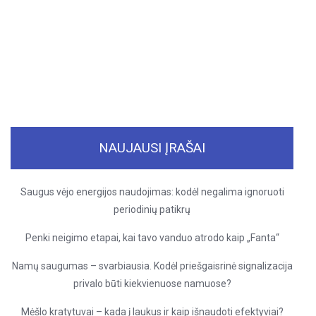
NAUJAUSI ĮRAŠAI
Saugus vėjo energijos naudojimas: kodėl negalima ignoruoti
periodinių patikrų
Penki neigimo etapai, kai tavo vanduo atrodo kaip „Fanta“
Namų saugumas – svarbiausia. Kodėl priešgaisrinė signalizacija
privalo būti kiekvienuose namuose?
Mėšlo kratytuvai – kada į laukus ir kaip išnaudoti efektyviai?