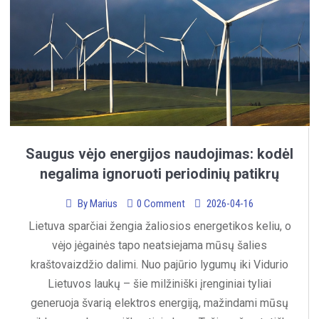
Saugus vėjo energijos naudojimas: kodėl
negalima ignoruoti periodinių patikrų
By
Marius
0 Comment
2026-04-16
Lietuva sparčiai žengia žaliosios energetikos keliu, o
vėjo jėgainės tapo neatsiejama mūsų šalies
kraštovaizdžio dalimi. Nuo pajūrio lygumų iki Vidurio
Lietuvos laukų – šie milžiniški įrenginiai tyliai
generuoja švarią elektros energiją, mažindami mūsų