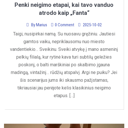
Penki neigimo etapai, kai tavo vanduo
atrodo kaip „Fanta“
By
Marius
0 Comment
2025-10-02
Taigi, nusipirkai namą. Su nuosavu gręžiniu. Jautiesi
gamtos vaiku, nepriklausomu nuo miesto
vandentiekio… Sveikinu. Sveiki atvykę į mano asmeninį
pelkių filialą, kur rytinė kava turi subtilų geležies
poskonį, o balti marškiniai po skalbimo įgauna
madingą, vintažinį… rūdžių atspalvį. Argi ne puiku? Jei
šis scenarijus jums iki skausmo pažįstamas,
tikriausiai jau perėjote kelis klasikinius neigimo
etapus. […]