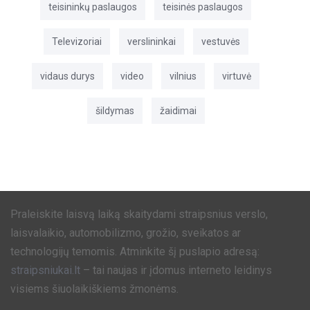
teisininkų paslaugos
teisinės paslaugos
Televizoriai
verslininkai
vestuvės
vidaus durys
video
vilnius
virtuvė
šildymas
žaidimai
Praleiskite laisvą laiką skaitydami straipsnius verslo,
laisvalaikio, automobilizmo, grožio, sveikatos ar
technologijų temomis. Atminkite šį puslapio adresą:
straipsniukai.lt
– tai naujas ir įdomus interneto leidinys
visiems šiuolaikiškiems žmonėms.