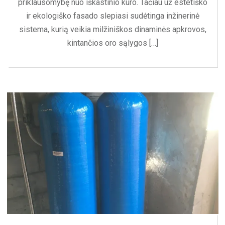
priklausomybę nuo iškastinio kuro. Tačiau už estetiško
ir ekologiško fasado slepiasi sudėtinga inžinerinė
sistema, kurią veikia milžiniškos dinaminės apkrovos,
kintančios oro sąlygos […]