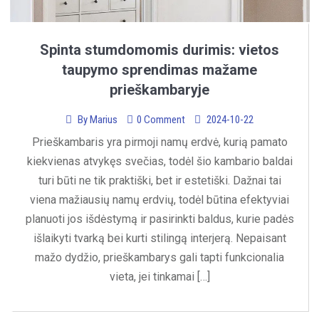
Spinta stumdomomis durimis: vietos
taupymo sprendimas mažame
prieškambaryje
By
Marius
0 Comment
2024-10-22
Prieškambaris yra pirmoji namų erdvė, kurią pamato
kiekvienas atvykęs svečias, todėl šio kambario baldai
turi būti ne tik praktiški, bet ir estetiški. Dažnai tai
viena mažiausių namų erdvių, todėl būtina efektyviai
planuoti jos išdėstymą ir pasirinkti baldus, kurie padės
išlaikyti tvarką bei kurti stilingą interjerą. Nepaisant
mažo dydžio, prieškambarys gali tapti funkcionalia
vieta, jei tinkamai […]