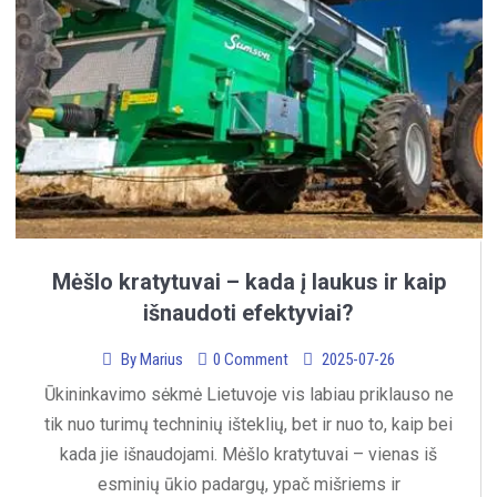
Mėšlo kratytuvai – kada į laukus ir kaip
išnaudoti efektyviai?
By
Marius
0 Comment
2025-07-26
Ūkininkavimo sėkmė Lietuvoje vis labiau priklauso ne
tik nuo turimų techninių išteklių, bet ir nuo to, kaip bei
kada jie išnaudojami. Mėšlo kratytuvai – vienas iš
esminių ūkio padargų, ypač mišriems ir