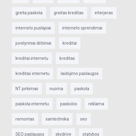
greita paskola
greitas kreditas
interjeras
interneto puslapiai
interneto sprendimai
juvelyriniai dirbiniai
kreditai
kreditai internetu
kreditas
kreditas internetu
laidojimo paslaugos
NT pirkimas
nuoma
paskola
paskola internetu
paskolos
reklama
remontas
santechnika
seo
SEO paslaugos
skydrive
statybos