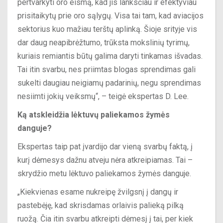
pertvarkyti oro eismą, kad jis lanksčiau ir efektyviau
prisitaikytų prie oro sąlygų. Visa tai tam, kad aviacijos
sektorius kuo mažiau terštų aplinką. Šioje srityje vis
dar daug neapibrėžtumo, trūksta mokslinių tyrimų,
kuriais remiantis būtų galima daryti tinkamas išvadas.
Tai itin svarbu, nes priimtas blogas sprendimas gali
sukelti daugiau neigiamų padarinių, negu sprendimas
nesiimti jokių veiksmų“, – teigė ekspertas D. Lee.
Ką atskleidžia lėktuvų paliekamos žymės
danguje?
Ekspertas taip pat įvardijo dar vieną svarbų faktą, į
kurį dėmesys dažnu atveju nėra atkreipiamas. Tai –
skrydžio metu lėktuvo paliekamos žymės danguje.
„Kiekvienas esame nukreipę žvilgsnį į dangų ir
pastebėję, kad skrisdamas orlaivis palieką pilką
ruožą. Čia itin svarbu atkreipti dėmesį į tai, per kiek