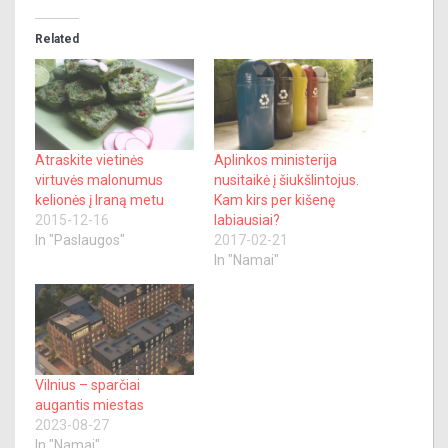
Related
Atraskite vietinės
Aplinkos ministerija
virtuvės malonumus
nusitaikė į šiukšlintojus.
kelionės į Iraną metu
Kam kirs per kišenę
2015-12-16
labiausiai?
In "Paslaugos"
2017-02-21
In "Namai"
Vilnius – sparčiai
augantis miestas
2023-08-27
In "Namai"