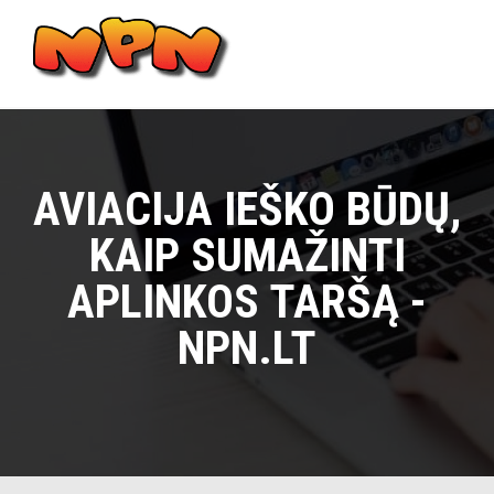
Skip
to
content
Main
Menu
AVIACIJA IEŠKO BŪDŲ,
KAIP SUMAŽINTI
APLINKOS TARŠĄ -
NPN.LT