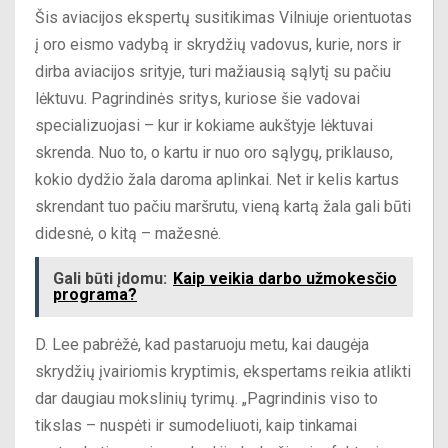
Šis aviacijos ekspertų susitikimas Vilniuje orientuotas
į oro eismo vadybą ir skrydžių vadovus, kurie, nors ir
dirba aviacijos srityje, turi mažiausią sąlytį su pačiu
lėktuvu. Pagrindinės sritys, kuriose šie vadovai
specializuojasi – kur ir kokiame aukštyje lėktuvai
skrenda. Nuo to, o kartu ir nuo oro sąlygų, priklauso,
kokio dydžio žala daroma aplinkai. Net ir kelis kartus
skrendant tuo pačiu maršrutu, vieną kartą žala gali būti
didesnė, o kitą – mažesnė.
Gali būti įdomu:
Kaip veikia darbo užmokesčio
programa?
D. Lee pabrėžė, kad pastaruoju metu, kai daugėja
skrydžių įvairiomis kryptimis, ekspertams reikia atlikti
dar daugiau mokslinių tyrimų. „Pagrindinis viso to
tikslas – nuspėti ir sumodeliuoti, kaip tinkamai