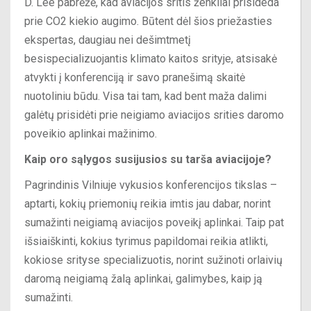
D. Lee pabrėžė, kad aviacijos sritis ženkliai prisideda
prie CO2 kiekio augimo. Būtent dėl šios priežasties
ekspertas, daugiau nei dešimtmetį
besispecializuojantis klimato kaitos srityje, atsisakė
atvykti į konferenciją ir savo pranešimą skaitė
nuotoliniu būdu. Visa tai tam, kad bent maža dalimi
galėtų prisidėti prie neigiamo aviacijos srities daromo
poveikio aplinkai mažinimo.
Kaip oro sąlygos susijusios su tarša aviacijoje?
Pagrindinis Vilniuje vykusios konferencijos tikslas –
aptarti, kokių priemonių reikia imtis jau dabar, norint
sumažinti neigiamą aviacijos poveikį aplinkai. Taip pat
išsiaiškinti, kokius tyrimus papildomai reikia atlikti,
kokiose srityse specializuotis, norint sužinoti orlaivių
daromą neigiamą žalą aplinkai, galimybes, kaip ją
sumažinti.