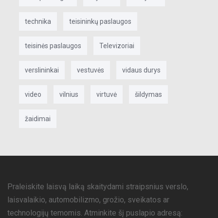
technika
teisininkų paslaugos
teisinės paslaugos
Televizoriai
verslininkai
vestuvės
vidaus durys
video
vilnius
virtuvė
šildymas
žaidimai
Praleiskite laisvą laiką skaitydami straipsnius verslo,
laisvalaikio, automobilizmo, grožio, sveikatos ar
technologijų temomis. Atminkite šį puslapio adresą: