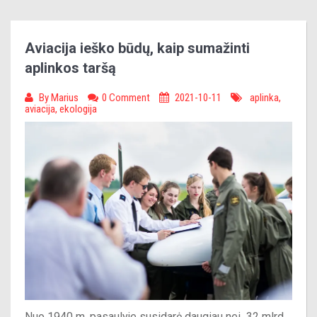
Aviacija ieško būdų, kaip sumažinti
aplinkos taršą
By
Marius
0 Comment
2021-10-11
aplinka
,
aviacija
,
ekologija
Nuo 1940 m. pasaulyje susidarė daugiau nei 32 mlrd.