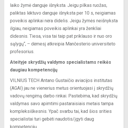
laiko žymė danguje išnyksta. Jeigu pilkas ruožas,
paliktas lėktuvo danguje išnyksta per 10 s, neigiamas
poveikis aplinkai nėra didelis. Jeigu žymės neišnyksta
ilgiau, neigiamas poveikis aplinkai yra ženkliai
didesnis. Tiesa, visa tai taip pat priklauso ir nuo oro
sąlygų“, – dėmesį atkreipia Mančesterio universiteto
profesorius.
Ateityje skrydžių valdymo specialistams reikės
daugiau kompetencijų
VILNIUS TECH Antano Gustaičio aviacijos institutas
(AGAI) jau ne vienerius metus orientuojasi į skrydžių
vadovų rengimą darbo rinkai. Pastebima, kad skrydžių
valdymas savo apimtimi pastaraisiais metais tampa
kompleksiškesnis. Ypač svarbu tai, kad šios srities
specialistai turi gebėti naudotis/įgyti daug
kompetencijų.