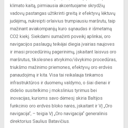
klimato kaitą, pirmiausia akcentuojame skrydžių
vadovų pastangas užtikrinti greitą ir efektyvų lėktuvų
judėjimą, nukreipti orlaivius trumpiausiu maršrutu, taip
mažinant aviakompanijų kuro sąnaudas ir išmetamą
CO2 kiekį. Siekdami sumažinti poveikį aplinkai, oro
navigacijos paslaugų teikėjai diegia įvairias naujoves
ir imasi procedūrinių pagerinimų, įskaitant laisvus oro
maršrutus, tikslesnes atvykimo/išvykimo procedūras,
triukšmo mažinimo priemones, efektyvų oro erdvės
panaudojimą ir kita. Visa tai reikalauja tinkamos
infrastruktūros ir duomenų valdymo, o šiai dienai ir
didelio susitelkimo į mokslinius tyrimus bei
inovacijas, kurioms savo dėmesį skiria Baltijos
funkcinio oro erdvės bloko narės, įskaitant ir VĮ „Oro
navigacija“, – teigia VĮ „Oro navigacija“ generalinis
direktorius Saulius Batavičius.