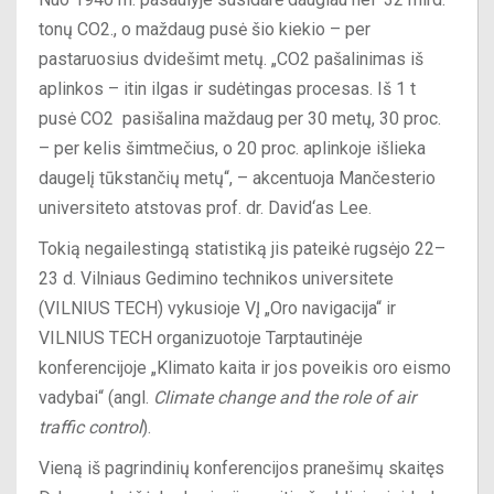
tonų CO2., o maždaug pusė šio kiekio – per
pastaruosius dvidešimt metų. „CO2 pašalinimas iš
aplinkos – itin ilgas ir sudėtingas procesas. Iš 1 t
pusė CO2 pasišalina maždaug per 30 metų, 30 proc.
– per kelis šimtmečius, o 20 proc. aplinkoje išlieka
daugelį tūkstančių metų“, – akcentuoja Mančesterio
universiteto atstovas prof. dr. David‘as Lee.
Tokią negailestingą statistiką jis pateikė rugsėjo 22–
23 d. Vilniaus Gedimino technikos universitete
(VILNIUS TECH) vykusioje VĮ „Oro navigacija“ ir
VILNIUS TECH organizuotoje Tarptautinėje
konferencijoje „Klimato kaita ir jos poveikis oro eismo
vadybai“ (angl.
Climate change and the role of air
traffic control
).
Vieną iš pagrindinių konferencijos pranešimų skaitęs