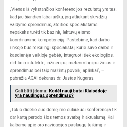
„Vienas iš vykstančios konferencijos rezultatų yra tas,
kad jau šiandien labai aišku, jog atliekant skrydžių
valdymo sprendimus, ateities specialistams
nepakaks turėti tik bazinių lėktuvų eismo
koordinavimo kompetencijų. Pastebime, kad darbo
rinkoje bus reikalingi specialistai, kurie savo darbe ir
kasdienėje veikloje gebėtų integruoti tiek ekologijos,
dirbtinio intelekto, inžinerijos, meteorologijos žinias ir
sprendimus bei taip mažintų poveikį aplinkai“, –
pabrėžia AGAI dekanas dr. Justas Nugaras.
Gali būti įdomu:
Kodėl nauji butai Klaipėdoje
yra naudingas sprendimas?
„Tokio didelio susidomėjimo sulaukusi konferencija tik
dar kartą parodo šios temos svarbą ir aktualumą. Kai
kalbame apie oro navigacijos paslaugų teikimą ir