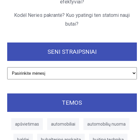
efektyviai?
Kodėl Neries pakrantė? Kuo ypatingi ten statomi nauji
butai?
SENI STRAIPSNIAI
Seni
straipsniai
TEMOS
apšvietimas
automobiliai
automobilių nuoma
baldai
buhalterinė apskaita
buitinė technika