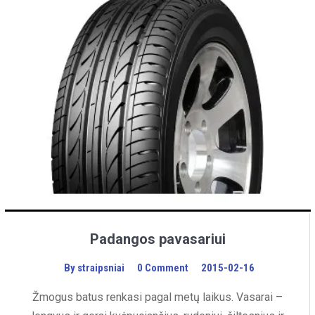
Padangos pavasariui
By
straipsniai
0 Comment
2015-02-16
Žmogus batus renkasi pagal metų laikus. Vasarai –