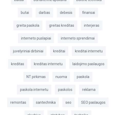
butai
darbas
debesis
finansai
greita paskola
greitas kreditas
interjeras
interneto puslapiai
interneto sprendimai
juvelyriniai dirbiniai
kreditai
kreditai internetu
kreditas
kreditas internetu
laidojimo paslaugos
NT pirkimas
nuoma
paskola
paskola internetu
paskolos
reklama
remontas
santechnika
seo
SEO paslaugos