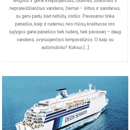
lengvus ir gerai kvėpuojančius, rudeniui, šiltesnius ir
nepraleidžiančius vandens, žiemai – šiltus ir sandarius,
su geru padu, kad nebūtų slidūs. Pavasariui tinka
panašūs, kaip ir rudeniui, nes mūsų kraštuose oro
sąlygos gana panašios tiek rudenį, tiek pavasarį – daug
vandens, svyruojančios temperatūros. O kaip su
automobiliu? Kokius […]