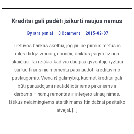
Kreditai gali padėti įsikurti naujus namus
By
straipsniai
0 Comment
2015-02-07
Lietuvos bankas skelbia, jog jau ne pirmus metus iš
eilės didėja žmonių, norinčių daiktus įsigyti lizingu
skaičius. Tai reiškia, kad vis daugiau gyventojų ryžtasi
sunkiu finansiniu momentu pasinaudoti kreditavimo
paslaugomis. Viena iš galimybių, kuomet kreditai gali
būti panaudojami neatidėliotiniems pirkiniams ir
darbams – namų remontas ir interjero atnaujinimas.
Ištikus nelaimingiems atsitikimams Itin dažnai pasitaiko
atvejai, […]