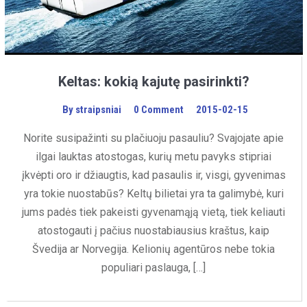
Keltas: kokią kajutę pasirinkti?
By
straipsniai
0 Comment
2015-02-15
Norite susipažinti su plačiuoju pasauliu? Svajojate apie
ilgai lauktas atostogas, kurių metu pavyks stipriai
įkvėpti oro ir džiaugtis, kad pasaulis ir, visgi, gyvenimas
yra tokie nuostabūs? Keltų bilietai yra ta galimybė, kuri
jums padės tiek pakeisti gyvenamąją vietą, tiek keliauti
atostogauti į pačius nuostabiausius kraštus, kaip
Švedija ar Norvegija. Kelionių agentūros nebe tokia
populiari paslauga, […]