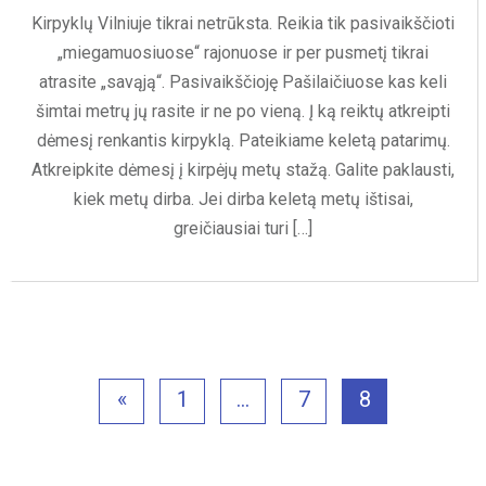
Kirpyklų Vilniuje tikrai netrūksta. Reikia tik pasivaikščioti
„miegamuosiuose“ rajonuose ir per pusmetį tikrai
atrasite „savąją“. Pasivaikščioję Pašilaičiuose kas keli
šimtai metrų jų rasite ir ne po vieną. Į ką reiktų atkreipti
dėmesį renkantis kirpyklą. Pateikiame keletą patarimų.
Atkreipkite dėmesį į kirpėjų metų stažą. Galite paklausti,
kiek metų dirba. Jei dirba keletą metų ištisai,
greičiausiai turi […]
«
1
…
7
8