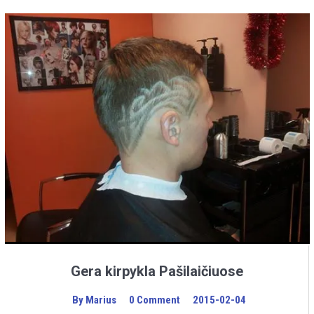
Gera kirpykla Pašilaičiuose
By
Marius
0 Comment
2015-02-04