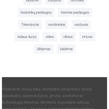
skydrive
statybos
technika
teisininkų paslaugos
teisinės paslaugos
Televizoriai
verslininkai
vestuvės
vidaus durys
video
vilnius
virtuvė
šildymas
žaidimai
Praleiskite laisvą laiką skaitydami straipsnius verslo,
laisvalaikio, automobilizmo, grožio, sveikatos ar
technologijų temomis. Atminkite šį puslapio adresą:
straipsniukai.lt
– tai naujas ir įdomus interneto leidinys