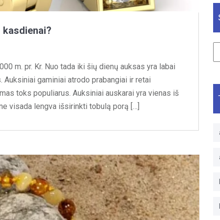
r kasdienai?
Se
st
 m. pr. Kr. Nuo tada iki šių dienų auksas yra labai
. Auksiniai gaminiai atrodo prabangiai ir retai
imas toks populiarus. Auksiniai auskarai yra vienas iš
 visada lengva išsirinkti tobulą porą […]