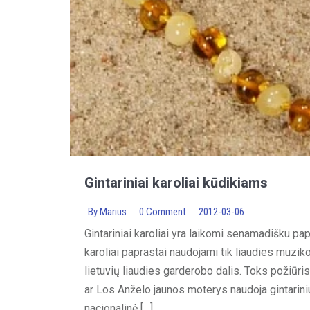
Gintariniai karoliai kūdikiams
By
Marius
0 Comment
2012-03-06
Gintariniai karoliai yra laikomi senamadišku pap
karoliai paprastai naudojami tik liaudies muzik
lietuvių liaudies garderobo dalis. Toks požiūri
ar Los Anželo jaunos moterys naudoja gintariniu
nacionalinė […]