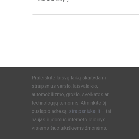
Praleiskite laisvą laiką skaitydami
straipsnius verslo, laisvalaikio,
automobilizmo, grožio, sveikatos ar
technologijų temomis. Atminkite šį
puslapio adresą:
straipsniukai.lt
– tai
naujas ir įdomus interneto leidinys
visiems šiuolaikiškiems žmonėms.