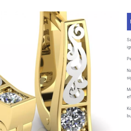
Sa
ig
Pe
Na
si
Mė
ef
Ko
bu