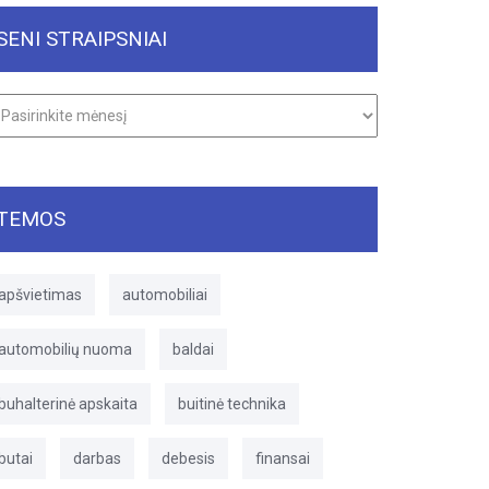
SENI STRAIPSNIAI
ni
raipsniai
TEMOS
apšvietimas
automobiliai
automobilių nuoma
baldai
buhalterinė apskaita
buitinė technika
butai
darbas
debesis
finansai