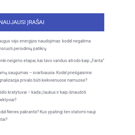
NAUJAUSI ĮRAŠAI
ugus vėjo energijos naudojimas: kodėl negalima
noruoti periodinių patikrų
nki neigimo etapai, kai tavo vanduo atrodo kaip „Fanta“
mų saugumas – svarbiausia. Kodėl priešgaisrinė
gnalizacija privalo būti kiekvienuose namuose?
šlo kratytuvai – kada į laukus ir kaip išnaudoti
ektyviai?
dėl Neries pakrantė? Kuo ypatingi ten statomi nauji
tai?