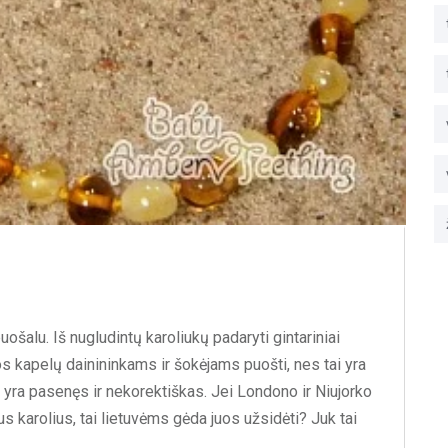
uošalu. Iš nugludintų karoliukų padaryti gintariniai
os kapelų dainininkams ir šokėjams puošti, nes tai yra
s yra pasenęs ir nekorektiškas. Jei Londono ir Niujorko
s karolius, tai lietuvėms gėda juos užsidėti? Juk tai