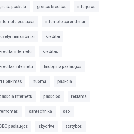
greita paskola
greitas kreditas
interjeras
interneto puslapiai
interneto sprendimai
juvelyriniai dirbiniai
kreditai
kreditai internetu
kreditas
kreditas internetu
laidojimo paslaugos
NT pirkimas
nuoma
paskola
paskola internetu
paskolos
reklama
remontas
santechnika
seo
SEO paslaugos
skydrive
statybos