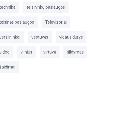
technika
teisininkų paslaugos
teisinės paslaugos
Televizoriai
verslininkai
vestuvės
vidaus durys
video
vilnius
virtuvė
šildymas
žaidimai