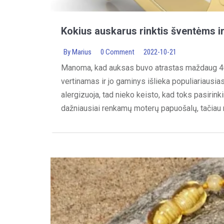
Kokius auskarus rinktis šventėms i
By
Marius
0 Comment
2022-10-21
Manoma, kad auksas buvo atrastas maždaug 4000
vertinamas ir jo gaminys išlieka populiariausias
alergizuoja, tad nieko keisto, kad toks pasirink
dažniausiai renkamų moterų papuošalų, tačiau ne