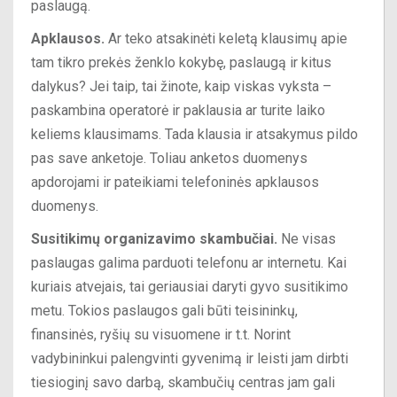
paslaugą.
Apklausos.
Ar teko atsakinėti keletą klausimų apie
tam tikro prekės ženklo kokybę, paslaugą ir kitus
dalykus? Jei taip, tai žinote, kaip viskas vyksta –
paskambina operatorė ir paklausia ar turite laiko
keliems klausimams. Tada klausia ir atsakymus pildo
pas save anketoje. Toliau anketos duomenys
apdorojami ir pateikiami telefoninės apklausos
duomenys.
Susitikimų organizavimo skambučiai.
Ne visas
paslaugas galima parduoti telefonu ar internetu. Kai
kuriais atvejais, tai geriausiai daryti gyvo susitikimo
metu. Tokios paslaugos gali būti teisininkų,
finansinės, ryšių su visuomene ir t.t. Norint
vadybininkui palengvinti gyvenimą ir leisti jam dirbti
tiesioginį savo darbą, skambučių centras jam gali