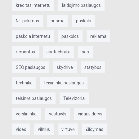
kreditas internetu
laidojimo paslaugos
NT pirkimas
nuoma
paskola
paskola internetu
paskolos
reklama
remontas
santechnika
seo
SEO paslaugos
skydrive
statybos
technika
teisininkų paslaugos
teisinės paslaugos
Televizoriai
verslininkai
vestuvės
vidaus durys
video
vilnius
virtuvė
šildymas