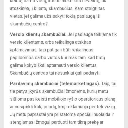
keletą darbo vietų, kurios nieko kito neveiktų, tik
atsakinėtų į klientų skambučius. Kam steigti tas
vietas, jei galima užsisakyti tokią paslaugą iš
skambučių centro?..
Verslo klientų skambučiai.
Jei paslauga teikiama tik
verslo klientams, arba reikalinga atskiras
aptarnavimas, taip pat gali būti reikalingas
papildomos darbo vietos kūrimas tam, kad būtų
galima kokybiškai aptarnauti verslo klientus.
Skambučių centras tai nesunkiai gali padaryti.
Pardavimų skambučiai (telemarketingas).
Taip, tai
tie patys įkyrūs skambučiai žmonėms, kurių metu
siūloma pasikeisti mobiliojo ryšio operatoriaus planą
ar nusipirkti kokį puodą, kurį reklamuoja per televiziją.
Jų metu paprastai yra pristatoma speciali nuolaida ir
stengiamasi žmogui parduoti tam tikrą prekę ar