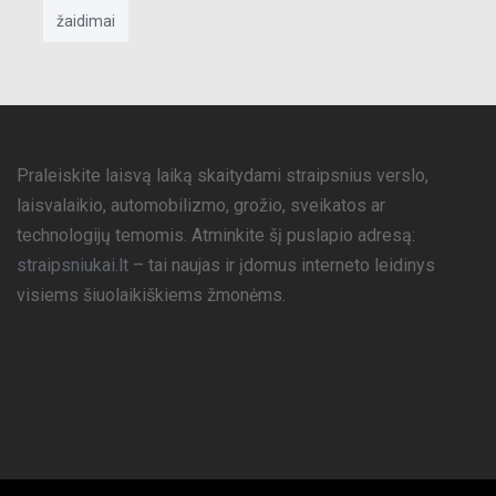
žaidimai
Praleiskite laisvą laiką skaitydami straipsnius verslo,
laisvalaikio, automobilizmo, grožio, sveikatos ar
technologijų temomis. Atminkite šį puslapio adresą:
straipsniukai.lt
– tai naujas ir įdomus interneto leidinys
visiems šiuolaikiškiems žmonėms.