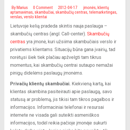
By
Marius
0 Comment
2012-04-17
įmonės
,
klientų
aptarnavimas
,
skambučiai
,
skambučių centras
,
telemarketingas
,
verslas
,
verslo klientai
Lietuvoje kelią pradeda skintis nauja paslauga –
skambučių centras (angl. Call-center).
Skambučių
centras
yra įmonė, kuri užsiima skambučiais verslo ir
privatiems klientams. Situacijų būna gana įvairių, tad
norėtųsi šiek tiek plačiau apžvelgti tam tikrus
momentus, kai skambučių centrai sutaupo nemažai
pinigų didelėms paslaugų įmonėms.
Privačių klientų skambučiai.
Kiekvieną kartą, kai
klientas skambina pasiteirauti apie paslaugą, savo
statusą ar problemą, jis tikisi tam tikros pagalbos ir
informacijos. Informaciniai telefonai ir resursai
internete ne visada gali suteikti asmeniškos
informacijos, todėl reikia pačioje įmonėje sukurti