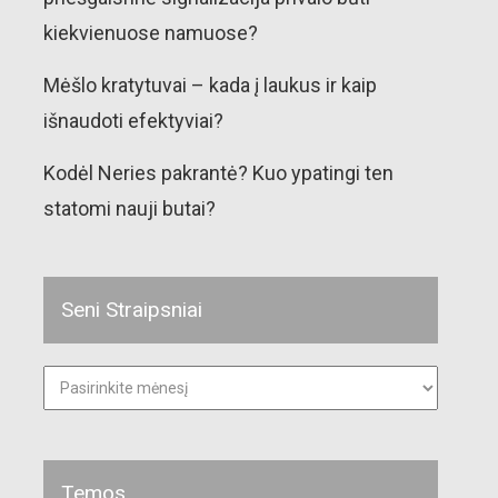
kiekvienuose namuose?
Mėšlo kratytuvai – kada į laukus ir kaip
išnaudoti efektyviai?
Kodėl Neries pakrantė? Kuo ypatingi ten
statomi nauji butai?
Seni Straipsniai
Seni
straipsniai
Temos