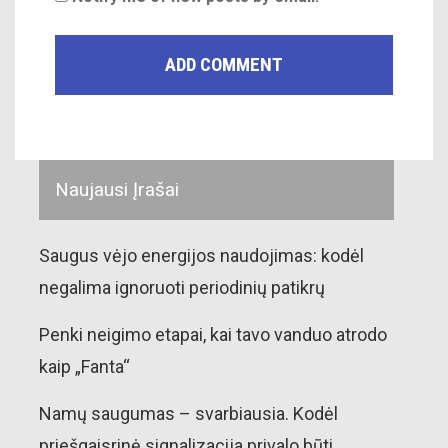
Naujausi Įrašai
Saugus vėjo energijos naudojimas: kodėl
negalima ignoruoti periodinių patikrų
Penki neigimo etapai, kai tavo vanduo atrodo
kaip „Fanta“
Namų saugumas – svarbiausia. Kodėl
priešgaisrinė signalizacija privalo būti