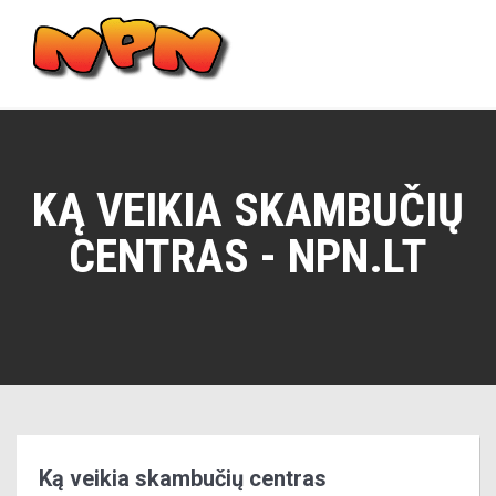
Skip
to
content
Main
Menu
KĄ VEIKIA SKAMBUČIŲ
CENTRAS - NPN.LT
Ką veikia skambučių centras