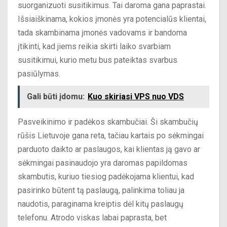
suorganizuoti susitikimus. Tai daroma gana paprastai.
Išsiaiškinama, kokios įmonės yra potencialūs klientai,
tada skambinama įmonės vadovams ir bandoma
įtikinti, kad jiems reikia skirti laiko svarbiam
susitikimui, kurio metu bus pateiktas svarbus
pasiūlymas.
Gali būti įdomu:
Kuo skiriasi VPS nuo VDS
Pasveikinimo ir padėkos skambučiai. Ši skambučių
rūšis Lietuvoje gana reta, tačiau kartais po sėkmingai
parduoto daikto ar paslaugos, kai klientas ją gavo ar
sėkmingai pasinaudojo yra daromas papildomas
skambutis, kuriuo tiesiog padėkojama klientui, kad
pasirinko būtent tą paslaugą, palinkima toliau ja
naudotis, paraginama kreiptis dėl kitų paslaugų
telefonu. Atrodo viskas labai paprasta, bet