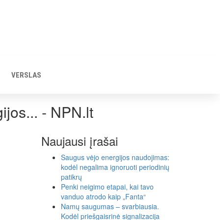
VERSLAS
ijos... - NPN.lt
Naujausi įrašai
Saugus vėjo energijos naudojimas:
kodėl negalima ignoruoti periodinių
patikrų
Penki neigimo etapai, kai tavo
vanduo atrodo kaip „Fanta“
Namų saugumas – svarbiausia.
Kodėl priešgaisrinė signalizacija