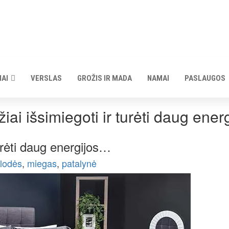
IAI
VERSLAS
GROŽIS IR MADA
NAMAI
PASLAUGOS
žiai išsimiegoti ir turėti daug energ
turėti daug energijos…
klodės
,
miegas
,
patalynė