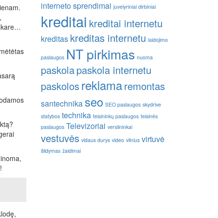
interneto sprendimai
vienam.
juvelyriniai dirbiniai
kreditai
,
kreditai internetu
Vakare…
kreditas internetu
kreditas
laidojimo
NT pirkimas
amėtėtas
paslaugos
nuoma
paskola
paskola internetu
vasarą
reklama
paskolos
remontas
seo
duodamos
santechnika
SEO paslaugos
skydrive
technika
statybos
teisininkų paslaugos
teisinės
ektą?
Televizoriai
paslaugos
verslininkai
gerai
vestuvės
virtuvė
vidaus durys
video
vilnius
šildymas
žaidimai
 Žinoma,
!
klodę,