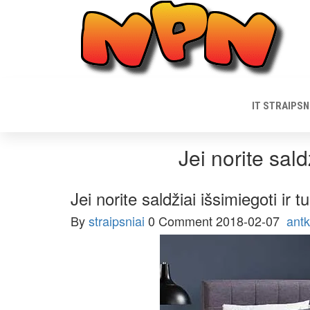
Skip
to
content
IT STRAIPSN
Jei norite sald
Jei norite saldžiai išsimiegoti ir 
By
straipsniai
0 Comment
2018-02-07
ant