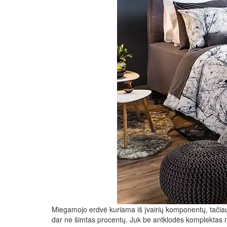
Miegamojo erdvė kuriama iš įvairių komponentų, tačiau tu
dar ne šimtas procentų. Juk be antklodės komplektas