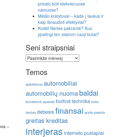
privalo būti kiekvienuose
namuose?
Mėšlo kratytuvai – kada į laukus ir
kaip išnaudoti efektyviai?
Kodėl Neries pakrantė? Kuo
ypatingi ten statomi nauji butai?
Seni straipsniai
Seni
straipsniai
Temos
automobiliai
apšvietimas
baldai
automobilių nuoma
buitinė technika
buhalterinė apskaita
butai
finansai
debesis
darbas
greita paskola
greitas kreditas
ova –
interjeras
interneto puslapiai