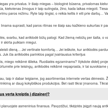
, miegas yra privalus. Ir šiaip miegas – biologinė būsena, privalomas kiek
a, kiekvienas žmogus ir taip sutingsta, žino, kada laikas miegoti. Tiesa
imu paros režimu. Ryte taip tingisi, o reikia keltis ir eiti prie darbų… 
 Imama suprasti, kad paros ritmas ne šiaip sau kažkieno sukurtas ir p
liatės, svarbu, kad antklodė būtų patogi. Kad žiemą nebūtų per šalta, o 
 ir skirta puikiam miegui.
 praleisti dieną… Jei vertinate komfortą… Jei ieškote, kur antklodės par
s. Juk čia antklodės parinktos pagal įvairiausius kriterijus
tis, miego reikšmė išlieka. Ruošiatės egzaminams? Vykdote didelį proj
irtumėte prie teisingų, antklodės reikšmė nepaprasta, ir tai suvokiame 
čiau, taip ir dabar teigiame, jog asortimentas internete vertas dėmesio.
irinkimą ar daug kokybiškos produkcijos. Bet rasti tikrai įmanoma. Tikrai
s verta kreiptis į dizainerį?
i planuojate asmeninius finansus. Pavyzdžiui, tikėjotės įsigyti naują ant