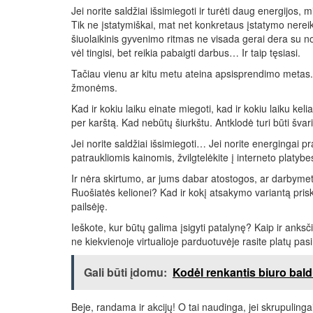
Jei norite saldžiai išsimiegoti ir turėti daug energijos
Tik ne įstatymiškai, mat net konkretaus įstatymo nereiki
šiuolaikinis gyvenimo ritmas ne visada gerai dera su nor
vėl tingisi, bet reikia pabaigti darbus… Ir taip tęsiasi.
Tačiau vienu ar kitu metu ateina apsisprendimo metas.
žmonėms.
Kad ir kokiu laiku einate miegoti, kad ir kokiu laiku ke
per karštą. Kad nebūtų šiurkštu. Antklodė turi būti švari
Jei norite saldžiai išsimiegoti… Jei norite energingai
patraukliomis kainomis, žvilgtelėkite į interneto platybe
Ir nėra skirtumo, ar jums dabar atostogos, ar darbyme
Ruošiatės kelionei? Kad ir kokį atsakymo variantą prisk
pailsėję.
Ieškote, kur būtų galima įsigyti patalynę? Kaip ir anks
ne kiekvienoje virtualioje parduotuvėje rasite platų pas
Gali būti įdomu:
Kodėl renkantis biuro baldu
Beje, randama ir akcijų! O tai naudinga, jei skrupulinga