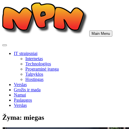
Skip
to
content
Main Menu
IT straipsniai
Internetas
Technologijos
Programinė įranga
Talpyklos
Hostingas
Verslas
Grožis ir mada
Namai
Paslaugos
Verslas
Žyma:
miegas