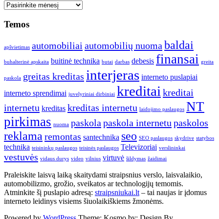
Seni
straipsniai
Temos
baldai
automobiliai
automobilių nuoma
apšvietimas
finansai
buitinė technika
debesis
buhalterinė apskaita
butai
darbas
greita
interjeras
greitas kreditas
interneto puslapiai
paskola
kreditai
kreditai
interneto sprendimai
juvelyriniai dirbiniai
NT
internetu
kreditas internetu
kreditas
laidojimo paslaugos
pirkimas
paskola
paskola internetu
paskolos
nuoma
reklama
seo
remontas
santechnika
SEO paslaugos
skydrive
statybos
technika
Televizoriai
teisininkų paslaugos
teisinės paslaugos
verslininkai
vestuvės
virtuvė
vidaus durys
video
vilnius
šildymas
žaidimai
Praleiskite laisvą laiką skaitydami straipsnius verslo, laisvalaikio,
automobilizmo, grožio, sveikatos ar technologijų temomis.
Atminkite šį puslapio adresą:
straipsniukai.lt
– tai naujas ir įdomus
interneto leidinys visiems šiuolaikiškiems žmonėms.
Powered by
WordPress
Theme: Kosmo by:
Design By