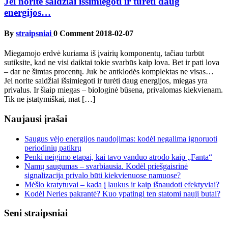
Jei norite saldžiai išsimiegoti ir turėti daug
energijos…
By
straipsniai
0 Comment
2018-02-07
Miegamojo erdvė kuriama iš įvairių komponentų, tačiau turbūt
sutiksite, kad ne visi daiktai tokie svarbūs kaip lova. Bet ir pati lova
– dar ne šimtas procentų. Juk be antklodės komplektas ne visas…
Jei norite saldžiai išsimiegoti ir turėti daug energijos, miegas yra
privalus. Ir šiaip miegas – biologinė būsena, privalomas kiekvienam.
Tik ne įstatymiškai, mat […]
Naujausi įrašai
Saugus vėjo energijos naudojimas: kodėl negalima ignoruoti
periodinių patikrų
Penki neigimo etapai, kai tavo vanduo atrodo kaip „Fanta“
Namų saugumas – svarbiausia. Kodėl priešgaisrinė
signalizacija privalo būti kiekvienuose namuose?
Mėšlo kratytuvai – kada į laukus ir kaip išnaudoti efektyviai?
Kodėl Neries pakrantė? Kuo ypatingi ten statomi nauji butai?
Seni straipsniai