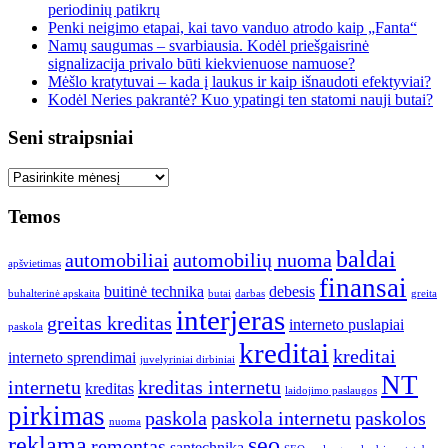
periodinių patikrų
Penki neigimo etapai, kai tavo vanduo atrodo kaip „Fanta“
Namų saugumas – svarbiausia. Kodėl priešgaisrinė
signalizacija privalo būti kiekvienuose namuose?
Mėšlo kratytuvai – kada į laukus ir kaip išnaudoti efektyviai?
Kodėl Neries pakrantė? Kuo ypatingi ten statomi nauji butai?
Seni straipsniai
Seni
straipsniai
Temos
baldai
automobiliai
automobilių nuoma
apšvietimas
finansai
buitinė technika
debesis
buhalterinė apskaita
butai
darbas
greita
interjeras
greitas kreditas
interneto puslapiai
paskola
kreditai
kreditai
interneto sprendimai
juvelyriniai dirbiniai
NT
internetu
kreditas internetu
kreditas
laidojimo paslaugos
pirkimas
paskola
paskola internetu
paskolos
nuoma
reklama
seo
remontas
santechnika