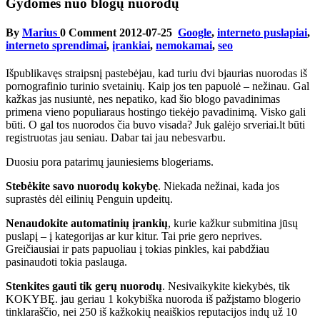
Gydomės nuo blogų nuorodų
By
Marius
0 Comment
2012-07-25
Google
,
interneto puslapiai
,
interneto sprendimai
,
įrankiai
,
nemokamai
,
seo
Išpublikavęs straipsnį pastebėjau, kad turiu dvi bjaurias nuorodas iš
pornografinio turinio svetainių. Kaip jos ten papuolė – nežinau. Gal
kažkas jas nusiuntė, nes nepatiko, kad šio blogo pavadinimas
primena vieno populiaraus hostingo tiekėjo pavadinimą. Visko gali
būti. O gal tos nuorodos čia buvo visada? Juk galėjo srveriai.lt būti
registruotas jau seniau. Dabar tai jau nebesvarbu.
Duosiu pora patarimų jauniesiems blogeriams.
Stebėkite savo nuorodų kokybę
. Niekada nežinai, kada jos
suprastės dėl eilinių Penguin updeitų.
Nenaudokite automatinių įrankių
, kurie kažkur submitina jūsų
puslapį – į kategorijas ar kur kitur. Tai prie gero neprives.
Greičiausiai ir pats papuoliau į tokias pinkles, kai pabdžiau
pasinaudoti tokia paslauga.
Stenkites gauti tik gerų nuorodų
. Nesivaikykite kiekybės, tik
KOKYBĘ. jau geriau 1 kokybiška nuoroda iš pažįstamo blogerio
tinklaraščio, nei 250 iš kažkokių neaiškios reputacijos indų už 10