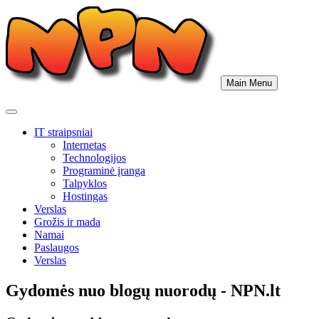
Skip
to
content
Main Menu
IT straipsniai
Internetas
Technologijos
Programinė įranga
Talpyklos
Hostingas
Verslas
Grožis ir mada
Namai
Paslaugos
Verslas
Gydomės nuo blogų nuorodų - NPN.lt