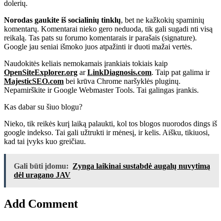
dolerių.
Norodas gaukite iš socialinių tinklų
, bet ne kažkokių spaminių
komentarų. Komentarai nieko gero neduoda, tik gali sugadi nti visą
reikalą. Tas pats su forumo komentarais ir parašais (signature).
Google jau seniai išmoko juos atpažinti ir duoti mažai vertės.
Naudokitės keliais nemokamais įrankiais tokiais kaip
OpenSiteExplorer.org
ar
LinkDiagnosis.com
. Taip pat galima ir
MajesticSEO.com
bei krūva Chrome naršyklės pluginų.
Nepamirškite ir Google Webmaster Tools. Tai galingas įrankis.
Kas dabar su šiuo blogu?
Nieko, tik reikės kurį laiką palaukti, kol tos blogos nuorodos dings iš
google indekso. Tai gali užtrukti ir mėnesį, ir kelis. Aišku, tikiuosi,
kad tai įvyks kuo greičiau.
Gali būti įdomu:
Zynga laikinai sustabdė augalų nuvytimą
dėl uragano JAV
Add Comment