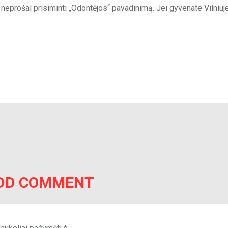
i, neprošal prisiminti „Odontėjos“ pavadinimą. Jei gyvenate Vilniuje
DD COMMENT