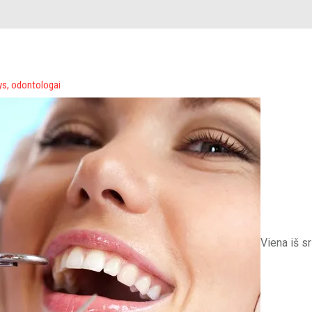
ys
,
odontologai
Viena iš sr