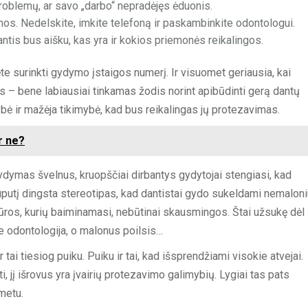
ų problemų, ar savo „darbo“ nepradėjęs ėduonis.
nos. Nedelskite, imkite telefoną ir paskambinkite odontologui.
ntis bus aišku, kas yra ir kokios priemonės reikalingos.
ėte surinkti gydymo įstaigos numerį. Ir visuomet geriausia, kai
s – bene labiausiai tinkamas žodis norint apibūdinti gerą dantų
bė ir mažėja tikimybė, kad bus reikalingas jų protezavimas.
r ne?
gydymas švelnus, kruopščiai dirbantys gydytojai stengiasi, kad
ruputį dingsta stereotipas, kad dantistai gydo sukeldami nemalon
ūros, kurių baiminamasi, nebūtinai skausmingos. Štai užsukę dėl
ne odontologija, o malonus poilsis…
tai tiesiog puiku. Puiku ir tai, kad išsprendžiami visokie atvejai.
 jį išrovus yra įvairių protezavimo galimybių. Lygiai tas pats
 metu.