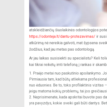
atskleidžiančių šiuolaikinės odontologijos poten
https://odonteja.lt/dantu-protezavimas/
ir susi
atkūrimą nė nereikia galvoti, mat šypsena sveika
žodžius, kad jau metas pas odontologą.
Ar jau laikas susisiekti su specialistu? Keli to
kai tikrai reikėtų imti telefoną į rankas ir skambi
Praėjo metai nuo paskutinio apsilankymo. Jok
Pirmiausia tam, kad būtų atliekama profesiona
nuo ėduonies. Be to, toks profilaktinis vizitas –
jeigu matoma kokių problemų, tai jos greičiausi
Neprisimenate, kada apskritai buvote pas dan
yra pavyzdys, kokie sveiki gali būti dantys. Bet i