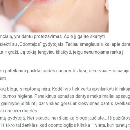
cialą, yra dantų protezavimas. Apie jį galite skaityti
siekti su „Odontėjos“ gydytojais. Tačiau smagiausia, kai apie dan
 ir graži. Ją tokią lengviau išlaikyti, jeigu nenumojama ranka į
liau pateikiami punktai padės nuspręsti. Jūsų dėmesiui – situacijo
nti.
ių blogų simptomų nėra. Kodėl vis tiek verta apsilankyti klinikoj
li burnos higiena. Panaikinus apnašas dantys maksimaliai apsau
 galimybė įsitikinti, dar viskas gerai, ar kiekvienas dantis sveikas
ai dar nėra didelės.
tų gydytoją. Nei skauda, nei šiaip ką blogo jaučiate… Iš pažiūros
š tikro tai ženklas, kad odontologijos klinika – vieta, kuri turėtų t