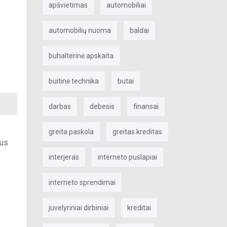
apšvietimas
automobiliai
automobilių nuoma
baldai
buhalterinė apskaita
buitinė technika
butai
darbas
debesis
finansai
greita paskola
greitas kreditas
ius
interjeras
interneto puslapiai
interneto sprendimai
juvelyriniai dirbiniai
kreditai