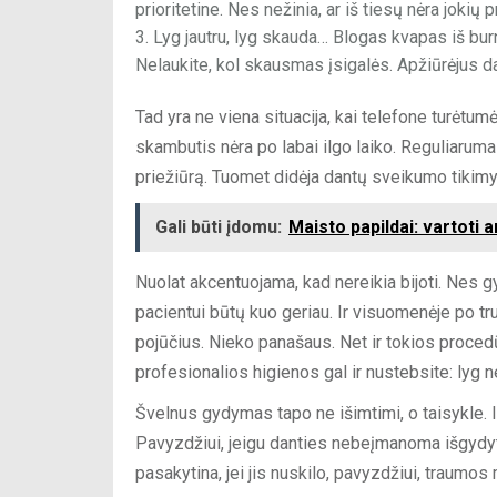
prioritetine. Nes nežinia, ar iš tiesų nėra joki
Lyg jautru, lyg skauda… Blogas kvapas iš bur
Nelaukite, kol skausmas įsigalės. Apžiūrėjus da
Tad yra ne viena situacija, kai telefone turėtum
skambutis nėra po labai ilgo laiko. Reguliaruma
priežiūrą. Tuomet didėja dantų sveikumo tikimy
Gali būti įdomu:
Maisto papildai: vartoti a
Nuolat akcentuojama, kad nereikia bijoti. Nes 
pacientui būtų kuo geriau. Ir visuomenėje po t
pojūčius. Nieko panašaus. Net ir tokios proced
profesionalios higienos gal ir nustebsite: lyg 
Švelnus gydymas tapo ne išimtimi, o taisykle. Ir 
Pavyzdžiui, jeigu danties nebeįmanoma išgydyti,
pasakytina, jei jis nuskilo, pavyzdžiui, traumos