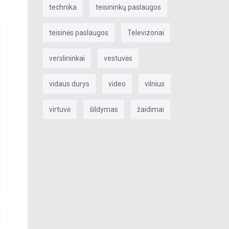
technika
teisininkų paslaugos
teisinės paslaugos
Televizoriai
verslininkai
vestuvės
vidaus durys
video
vilnius
virtuvė
šildymas
žaidimai