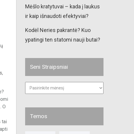
Mėšlo kratytuvai – kada į laukus
ir kaip išnaudoti efektyviai?
Kodėl Neries pakrantė? Kuo
ypatingi ten statomi nauji butai?
tų
Seni Straipsniai
s,
Seni
straipsniai
e?
gomi
. O
Temos
 tai
apti