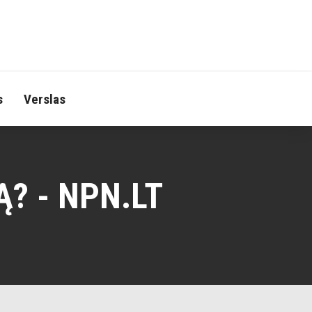
s
Verslas
? - NPN.LT