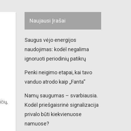
Naujausi Įrašai
Saugus vėjo energijos
naudojimas: kodėl negalima
ignoruoti periodinių patikrų
Penki neigimo etapai, kai tavo
vanduo atrodo kaip „Fanta“
Namų saugumas – svarbiausia.
ičių,
Kodėl priešgaisrinė signalizacija
privalo būti kiekvienuose
namuose?