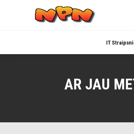
Skip
to
content
IT Straipsni
AR JAU ME