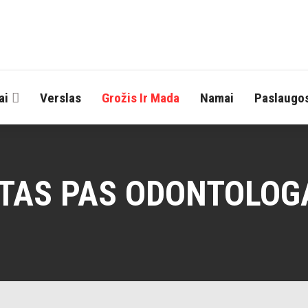
ai
Verslas
Grožis Ir Mada
Namai
Paslaugo
TAS PAS ODONTOLOGĄ