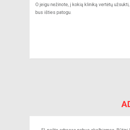
O jeigu nežinote, į kokią kliniką vertėtų užsukt
bus išties patogu.
A