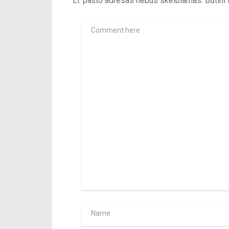
El. pašto adresas nebus skelbiamas.
Būtini