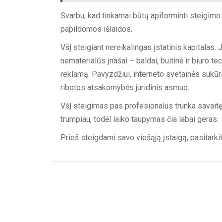
Svarbu, kad tinkamai būtų apiforminti steigimo d
papildomos išlaidos.
VšĮ steigiant nereikalingas įstatinis kapitalas. J
nematerialūs įnašai – baldai, buitinė ir biuro tec
reklamą. Pavyzdžiui, interneto svetainės sukūri
ribotos atsakomybės juridinis asmuo.
VšĮ steigimas pas profesionalus trunka savait
trumpiau, todėl laiko taupymas čia labai geras.
Prieš steigdami savo viešąją įstaigą, pasitarkit