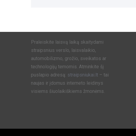
Praleiskite laisvą laiką skaitydami
straipsnius verslo, laisvalaikio,
automobilizmo, grožio, sveikatos ar
technologijų temomis. Atminkite šį
puslapio adresą:
straipsniukai.lt
– tai
naujas ir įdomus interneto leidinys
visiems šiuolaikiškiems žmonėms.