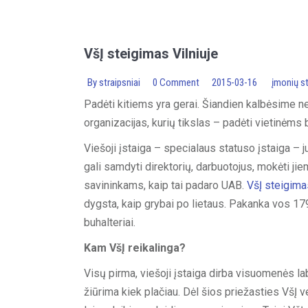
VšĮ steigimas Vilniuje
By
straipsniai
0 Comment
2015-03-16
įmonių s
Padėti kitiems yra gerai. Šiandien kalbėsime ne
organizacijas, kurių tikslas – padėti vietinėm
Viešoji įstaiga – specialaus statuso įstaiga – j
gali samdyti direktorių, darbuotojus, mokėti jie
savininkams, kaip tai padaro UAB.
VšĮ steigima
dygsta, kaip grybai po lietaus. Pakanka vos 179
buhalteriai.
Kam VšĮ reikalinga?
Visų pirma, viešoji įstaiga dirba visuomenės l
žiūrima kiek plačiau. Dėl šios priežasties VšĮ v