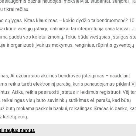
 paslaugomis dažnai naudojasi moksleiviai, studentai, senjorai. Ta
 tikrai rečiau.
mo sąlygas. Kitas klausimas – kokio dydžio ta bendruomenė? 10
kurie viešųjų įstaigų dalininkai tai interpretuoja gana laisvai. J
rima padėti vos keletui žmonių. Tokiu būdu viešąsias įstaigas ste
je ir organizuoti įvairius mokymus, renginius, rūpintis gyventojų
gimas, Ar uždarosios akcinės bendrovės įsteigimas – naudojant
s reikia turėti elektroninį parašą, kuris panaudojamas pildant VĮ
us. Aišku, reikia pasiruošti įstatus ir leidimus registruoti VšĮ t
, reikalingas visų buto savininkų sutikimas el. parašu, kad būtų
 už butą mokama paskola bankui, reikalingas išrašas iš banko, kad
ž keletą eurų.
rti naujus namus