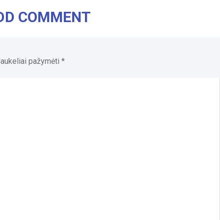
DD COMMENT
 laukeliai pažymėti
*