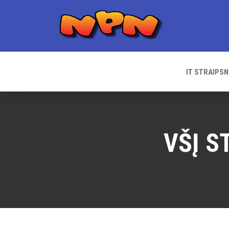
Skip
to
content
IT STRAIPSN
VŠĮ S