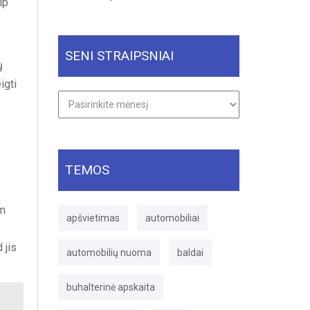
ip
SENI STRAIPSNIAI
ų
igti
Seni
straipsniai
TEMOS
am
apšvietimas
automobiliai
 jis
automobilių nuoma
baldai
buhalterinė apskaita