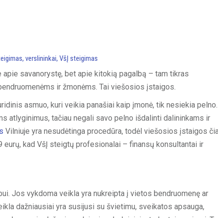
teigimas
,
verslininkai
,
VšĮ steigimas
 apie savanorystę, bet apie kitokią pagalbą – tam tikras
s bendruomenėms ir žmonėms. Tai viešosios įstaigos.
uridinis asmuo, kuri veikia panašiai kaip įmonė, tik nesiekia pelno.
ms atlyginimus, tačiau negali savo pelno išdalinti dalininkams ir
s
Vilniuje yra nesudėtinga procedūra, todėl viešosios įstaigos či
 eurų, kad VšĮ steigtų profesionalai – finansų konsultantai ir
abui. Jos vykdoma veikla yra nukreipta į vietos bendruomenę ar
eikla dažniausiai yra susijusi su švietimu, sveikatos apsauga,