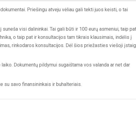
okumentai. Priešingu atveju vėliau gali tekti juos keisti, o tai
į suneša visi dalininkai. Tai gali būti ir 100 eurų asmeniui, taip pat
hnika, o taip pat ir konsultacijos tam tikrais klausimais, indėlis į
mas, rinkodaros konsultacijos. Dėl šios priežasties viešoji įstaig
ę laiko. Dokumentų pildymui sugaištama vos valanda ar net dar
e su savo finansininkais ir buhalteriais.