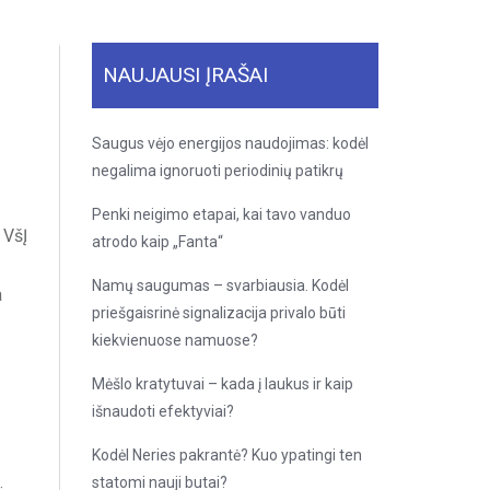
NAUJAUSI ĮRAŠAI
Saugus vėjo energijos naudojimas: kodėl
negalima ignoruoti periodinių patikrų
Penki neigimo etapai, kai tavo vanduo
 VšĮ
atrodo kaip „Fanta“
Namų saugumas – svarbiausia. Kodėl
a
priešgaisrinė signalizacija privalo būti
kiekvienuose namuose?
Mėšlo kratytuvai – kada į laukus ir kaip
išnaudoti efektyviai?
Kodėl Neries pakrantė? Kuo ypatingi ten
statomi nauji butai?