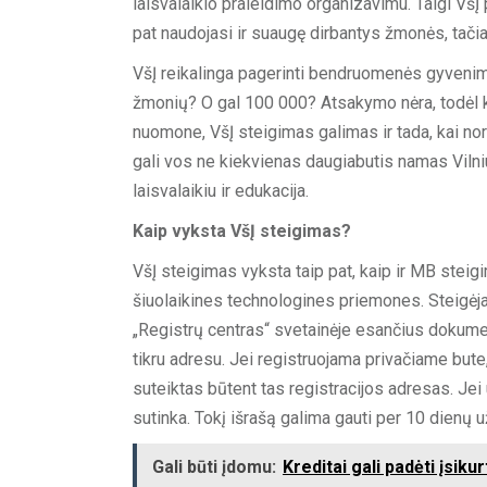
laisvalaikio praleidimo organizavimu. Taigi VšĮ
pat naudojasi ir suaugę dirbantys žmonės, tačiau
VšĮ reikalinga pagerinti bendruomenės gyveni
žmonių? O gal 100 000? Atsakymo nėra, todėl kai 
nuomone, VšĮ steigimas galimas ir tada, kai no
gali vos ne kiekvienas daugiabutis namas Vilniu
laisvalaikiu ir edukacija.
Kaip vyksta VšĮ steigimas?
VšĮ steigimas vyksta taip pat, kaip ir MB stei
šiuolaikines technologines priemones. Steigėjam
„Registrų centras“ svetainėje esančius dokument
tikru adresu. Jei registruojama privačiame bute
suteiktas būtent tas registracijos adresas. Jei
sutinka. Tokį išrašą galima gauti per 10 dienų u
Gali būti įdomu:
Kreditai gali padėti įsiku