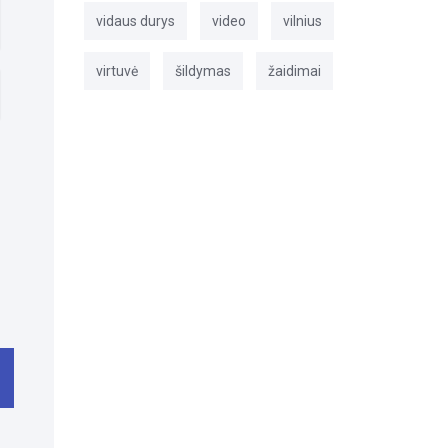
vidaus durys
video
vilnius
virtuvė
šildymas
žaidimai