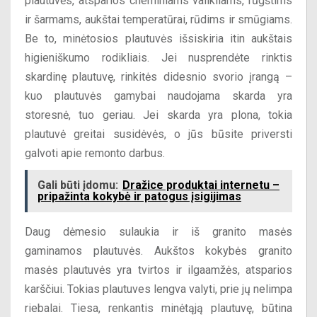
plautuvės, atsparios cheminiams valikliams, rūgštims
ir šarmams, aukštai temperatūrai, rūdims ir smūgiams.
Be to, minėtosios plautuvės išsiskiria itin aukštais
higieniškumo rodikliais. Jei nusprendėte rinktis
skardinę plautuvę, rinkitės didesnio svorio įrangą –
kuo plautuvės gamybai naudojama skarda yra
storesnė, tuo geriau. Jei skarda yra plona, tokia
plautuvė greitai susidėvės, o jūs būsite priversti
galvoti apie remonto darbus.
Gali būti įdomu:
Dražice produktai internetu –
pripažinta kokybė ir patogus įsigijimas
Daug dėmesio sulaukia ir iš granito masės
gaminamos plautuvės. Aukštos kokybės granito
masės plautuvės yra tvirtos ir ilgaamžės, atsparios
karščiui. Tokias plautuves lengva valyti, prie jų nelimpa
riebalai. Tiesa, renkantis minėtąją plautuvę, būtina