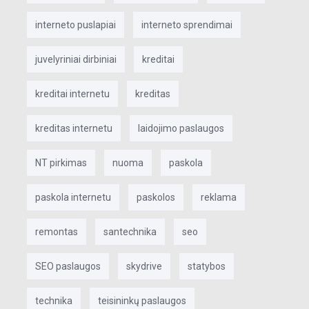
interneto puslapiai
interneto sprendimai
juvelyriniai dirbiniai
kreditai
kreditai internetu
kreditas
kreditas internetu
laidojimo paslaugos
NT pirkimas
nuoma
paskola
paskola internetu
paskolos
reklama
remontas
santechnika
seo
SEO paslaugos
skydrive
statybos
technika
teisininkų paslaugos