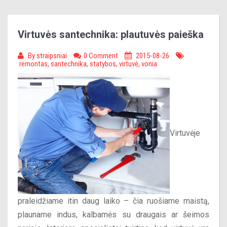
Virtuvės santechnika: plautuvės paieška
By
straipsniai
0 Comment
2015-08-26
remontas
,
santechnika
,
statybos
,
virtuvė
,
vonia
Virtuvėje
praleidžiame itin daug laiko – čia ruošiame maistą,
plauname indus, kalbamės su draugais ar šeimos