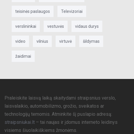
teisinės paslaugos
Televizoriai
verslininkai
vestuvės
vidaus durys
video
vilnius
virtuvė
šildymas
žaidimai
Praleiskite laisvą laiką skaitydami straipsnius verslo,
laisvalaikio, automobilizmo, grožio, sveikatos ar
technologijų temomis. Atminkite šį puslapio adresą:
straipsniukai.lt
– tai naujas ir įdomus interneto leidinys
visiems šiuolaikiškiems žmonėms.