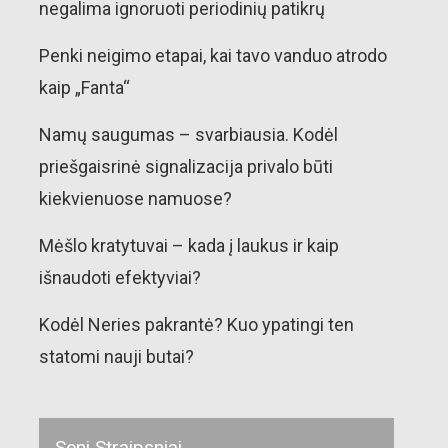
negalima ignoruoti periodinių patikrų
Penki neigimo etapai, kai tavo vanduo atrodo
kaip „Fanta“
Namų saugumas – svarbiausia. Kodėl
priešgaisrinė signalizacija privalo būti
kiekvienuose namuose?
Mėšlo kratytuvai – kada į laukus ir kaip
išnaudoti efektyviai?
Kodėl Neries pakrantė? Kuo ypatingi ten
statomi nauji butai?
Seni Straipsniai