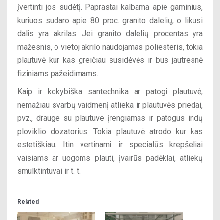
įvertinti jos sudėtį. Paprastai kalbama apie gaminius,
kuriuos sudaro apie 80 proc. granito dalelių, o likusi
dalis yra akrilas. Jei granito dalelių procentas yra
mažesnis, o vietoj akrilo naudojamas poliesteris, tokia
plautuvė kur kas greičiau susidėvės ir bus jautresnė
fiziniams pažeidimams.
Kaip ir kokybiška santechnika ar patogi plautuvė,
nemažiau svarbų vaidmenį atlieka ir plautuvės priedai,
pvz., drauge su plautuve įrengiamas ir patogus indų
ploviklio dozatorius. Tokia plautuvė atrodo kur kas
estetiškiau. Itin vertinami ir specialūs krepšeliai
vaisiams ar uogoms plauti, įvairūs padėklai, atliekų
smulktintuvai ir t. t.
Related