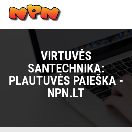
Skip
to
content
Main
Menu
VIRTUVĖS
SANTECHNIKA:
PLAUTUVĖS PAIEŠKA -
NPN.LT