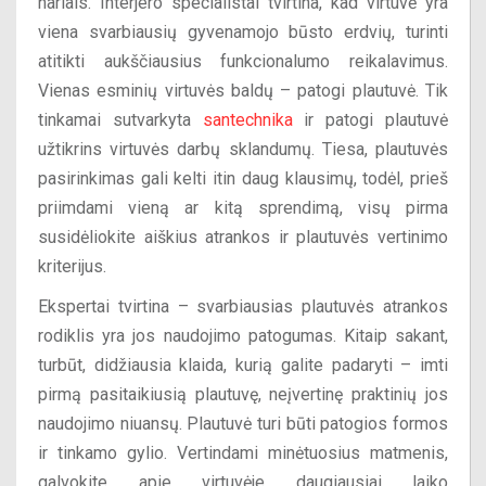
nariais. Interjero specialistai tvirtina, kad virtuvė yra
viena svarbiausių gyvenamojo būsto erdvių, turinti
atitikti aukščiausius funkcionalumo reikalavimus.
Vienas esminių virtuvės baldų – patogi plautuvė. Tik
tinkamai sutvarkyta
santechnika
ir patogi plautuvė
užtikrins virtuvės darbų sklandumų. Tiesa, plautuvės
pasirinkimas gali kelti itin daug klausimų, todėl, prieš
priimdami vieną ar kitą sprendimą, visų pirma
susidėliokite aiškius atrankos ir plautuvės vertinimo
kriterijus.
Ekspertai tvirtina – svarbiausias plautuvės atrankos
rodiklis yra jos naudojimo patogumas. Kitaip sakant,
turbūt, didžiausia klaida, kurią galite padaryti – imti
pirmą pasitaikiusią plautuvę, neįvertinę praktinių jos
naudojimo niuansų. Plautuvė turi būti patogios formos
ir tinkamo gylio. Vertindami minėtuosius matmenis,
galvokite apie virtuvėje daugiausiai laiko