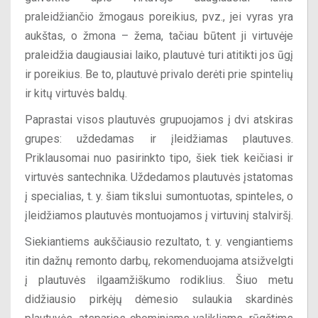
praleidžiančio žmogaus poreikius, pvz., jei vyras yra
aukštas, o žmona – žema, tačiau būtent ji virtuvėje
praleidžia daugiausiai laiko, plautuvė turi atitikti jos ūgį
ir poreikius. Be to, plautuvė privalo derėti prie spintelių
ir kitų virtuvės baldų.
Paprastai visos plautuvės grupuojamos į dvi atskiras
grupes: uždedamas ir įleidžiamas plautuves.
Priklausomai nuo pasirinkto tipo, šiek tiek keičiasi ir
virtuvės santechnika. Uždedamos plautuvės įstatomas
į specialias, t. y. šiam tikslui sumontuotas, spinteles, o
įleidžiamos plautuvės montuojamos į virtuvinį stalviršį.
Siekiantiems aukščiausio rezultato, t. y. vengiantiems
itin dažnų remonto darbų, rekomenduojama atsižvelgti
į plautuvės ilgaamžiškumo rodiklius. Šiuo metu
didžiausio pirkėjų dėmesio sulaukia skardinės