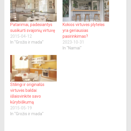
Patarimai, padėsiantys
Kokios virtuvės plytelės
susikurti svajonių virtuvę
yra geriausias
2015-04-12
pasirinkimas?
In "Grožis ir mada"
2023-10-31
In "Namai"
Stilingi ir originalūs
virtuvės baldai:
išlaisvinkite savo
kūrybiškumą
2015-05-19
In "Grožis ir mada"