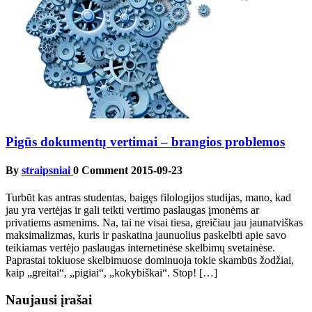
Pigūs dokumentų vertimai – brangios problemos
By
straipsniai
0 Comment
2015-09-23
Turbūt kas antras studentas, baigęs filologijos studijas, mano, kad
jau yra vertėjas ir gali teikti vertimo paslaugas įmonėms ar
privatiems asmenims. Na, tai ne visai tiesa, greičiau jau jaunatviškas
maksimalizmas, kuris ir paskatina jaunuolius paskelbti apie savo
teikiamas vertėjo paslaugas internetinėse skelbimų svetainėse.
Paprastai tokiuose skelbimuose dominuoja tokie skambūs žodžiai,
kaip „greitai“, „pigiai“, „kokybiškai“. Stop! […]
Naujausi įrašai