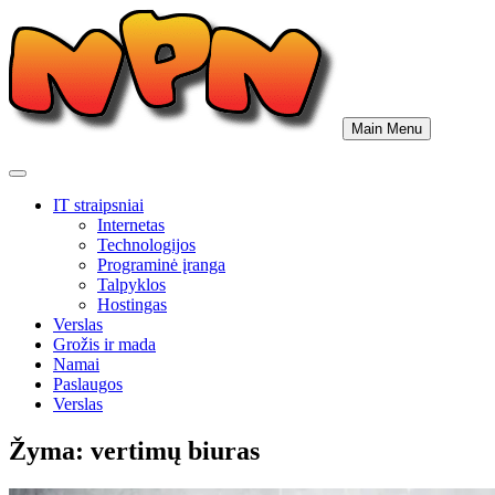
Skip
to
content
Main Menu
IT straipsniai
Internetas
Technologijos
Programinė įranga
Talpyklos
Hostingas
Verslas
Grožis ir mada
Namai
Paslaugos
Verslas
Žyma:
vertimų biuras