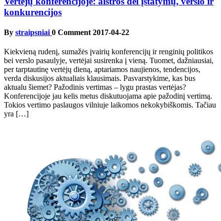
Vertėjų konferencijoje: aistros dėl įstatymų, verslo ir
konkurencijos
By
straipsniai
0 Comment
2017-04-22
Kiekvieną rudenį, sumažės įvairių konferencijų ir renginių politikos
bei verslo pasaulyje, vertėjai susirenka į vieną. Tuomet, dažniausiai,
per tarptautinę vertėjų dieną, aptariamos naujienos, tendencijos,
verda diskusijos aktualiais klausimais. Pasvarstykime, kas bus
aktualu šiemet? Pažodinis vertimas – lygu prastas vertėjas?
Konferencijoje jau kelis metus diskutuojama apie pažodinį vertimą.
Tokios vertimo paslaugos vilniuje laikomos nekokybiškomis. Tačiau
yra […]