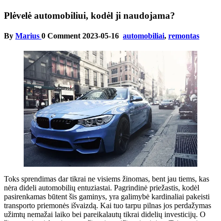
Plėvelė automobiliui, kodėl ji naudojama?
By
Marius
0 Comment
2023-05-16
automobiliai
,
remontas
Toks sprendimas dar tikrai ne visiems žinomas, bent jau tiems, kas
nėra dideli automobilių entuziastai. Pagrindinė priežastis, kodėl
pasirenkamas būtent šis gaminys, yra galimybė kardinaliai pakeisti
transporto priemonės išvaizdą. Kai tuo tarpu pilnas jos perdažymas
užimtų nemažai laiko bei pareikalautų tikrai didelių investicijų. O