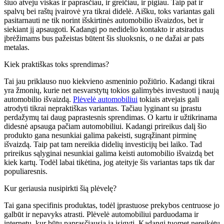
šiuo atveju viskas ir paprasčiau, ir greičiau, ir pigiau. Taip pat ir
spalvų bei raštų įvairovė yra tikrai didelė. Aišku, toks variantas gali
pasitarnauti ne tik norint išskirtinės automobilio išvaizdos, bet ir
siekiant jį apsaugoti. Kadangi po nedidelio kontakto ir atsiradus
įbrėžimams bus pažeistas būtent šis sluoksnis, o ne dažai ar pats
metalas.
Kiek praktiškas toks sprendimas?
Tai jau priklauso nuo kiekvieno asmeninio požiūrio. Kadangi tikrai
yra žmonių, kurie net nesvarstytų tokios galimybės investuoti į naują
automobilio išvaizdą.
Plėvelė automobiliui
tokiais atvejais gali
atrodyti tikrai nepraktiškas variantas. Tačiau lyginant su įprastu
perdažymų tai daug paprastesnis sprendimas. O kartu ir užtikrinama
didesnė apsauga pačiam automobiliui. Kadangi prireikus dalį šio
produkto gana nesunkiai galima pakeisti, sugrąžinant pirminę
išvaizdą. Taip pat tam nereikia didelių investicijų bei laiko. Tad
prireikus sąlyginai nesunkiai galima keisti automobilio išvaizdą bet
kiek kartų. Todėl labai tikėtina, jog ateityje šis variantas taps tik dar
populiaresnis.
Kur geriausia nusipirkti šią plėvelę?
Tai gana specifinis produktas, todėl įprastuose prekybos centruose jo
galbūt ir nepavyks atrasti. Plėvelė automobiliui parduodama ir
internetu, kur būtų paprasčiausia ją įsigyti. Kadangi tuomet nereikėtų