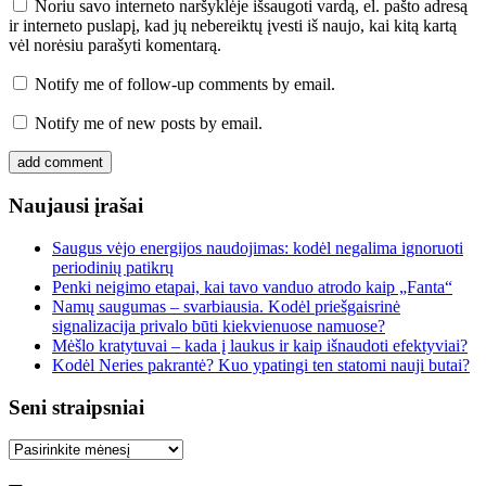
Noriu savo interneto naršyklėje išsaugoti vardą, el. pašto adresą
ir interneto puslapį, kad jų nebereiktų įvesti iš naujo, kai kitą kartą
vėl norėsiu parašyti komentarą.
Notify me of follow-up comments by email.
Notify me of new posts by email.
Naujausi įrašai
Saugus vėjo energijos naudojimas: kodėl negalima ignoruoti
periodinių patikrų
Penki neigimo etapai, kai tavo vanduo atrodo kaip „Fanta“
Namų saugumas – svarbiausia. Kodėl priešgaisrinė
signalizacija privalo būti kiekvienuose namuose?
Mėšlo kratytuvai – kada į laukus ir kaip išnaudoti efektyviai?
Kodėl Neries pakrantė? Kuo ypatingi ten statomi nauji butai?
Seni straipsniai
Seni
straipsniai