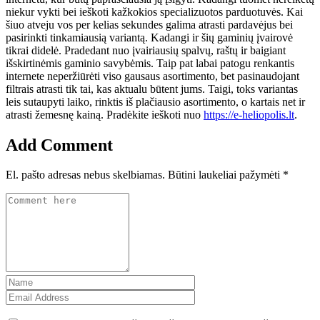
niekur vykti bei ieškoti kažkokios specializuotos parduotuvės. Kai
šiuo atveju vos per kelias sekundes galima atrasti pardavėjus bei
pasirinkti tinkamiausią variantą. Kadangi ir šių gaminių įvairovė
tikrai didelė. Pradedant nuo įvairiausių spalvų, raštų ir baigiant
išskirtinėmis gaminio savybėmis. Taip pat labai patogu renkantis
internete neperžiūrėti viso gausaus asortimento, bet pasinaudojant
filtrais atrasti tik tai, kas aktualu būtent jums. Taigi, toks variantas
leis sutaupyti laiko, rinktis iš plačiausio asortimento, o kartais net ir
atrasti žemesnę kainą. Pradėkite ieškoti nuo
https://e-heliopolis.lt
.
Add Comment
El. pašto adresas nebus skelbiamas.
Būtini laukeliai pažymėti
*