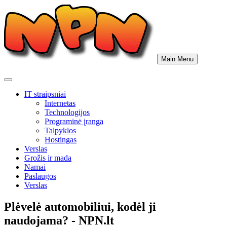
Skip
to
content
Main Menu
IT straipsniai
Internetas
Technologijos
Programinė įranga
Talpyklos
Hostingas
Verslas
Grožis ir mada
Namai
Paslaugos
Verslas
Plėvelė automobiliui, kodėl ji
naudojama? - NPN.lt