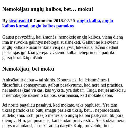
Nemokėjau anglų kalbos, bet… moku!
By
straipsniai
0 Comment
2018-02-20
anglu kalba
,
anglu
kalbos kursai
,
anglu kalbos pamokos
Gausu pavyzdžių, kai žmonės, nemokėję anglų kalbos, vieną dieną
ima ir suvokia galintys neblogai susišnekėti. Galbūt ne kiekvieni
anglų kalbos kursai tenkina visų dalyvių lūkesčius, tačiau dedant
pastangas įgūdžiai gerėja. Užsienio kalba nebeprimena padriko
garsų ir raidžių mišinio.
Nemokėjau, bet moku
Anksčiau ir dabar – tai skirtis. Kontrastas. Jei leistumėmės į
filosofinius apmąstymus, galbūt pasakytume, kad nėra nei praeities,
nei ateities (kad viskas, kas vyksta, yra dabar). Taigi, net jei anksčiau
ir nemokėjote užsienio kalbos, svarbiausia, kad mokate dabar.
Jei norite pagaliau pasakyti, kad mokate, teks paplušėti. Yra tam
tikras paradoksas: būtų smagu pasiekti tikslą, bet… nepradedama,
atidėliojama. Ech, praėjo mėnesis, o anglų kalbai paskyriau tik porą
dienų… Hm, jau pusmetis, kai bandau prisiversti… Šie žodžiai nėra
patys maloniausi, ar ne? Tad ką daryti? Kaip, po velnių, imtis