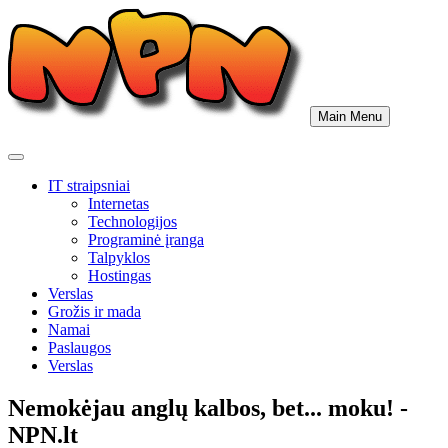
Skip
to
content
Main Menu
IT straipsniai
Internetas
Technologijos
Programinė įranga
Talpyklos
Hostingas
Verslas
Grožis ir mada
Namai
Paslaugos
Verslas
Nemokėjau anglų kalbos, bet... moku! -
NPN.lt