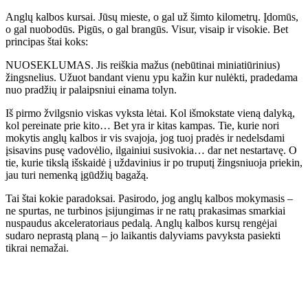
Anglų kalbos kursai. Jūsų mieste, o gal už šimto kilometrų. Įdomūs,
o gal nuobodūs. Pigūs, o gal brangūs. Visur, visaip ir visokie. Bet
principas štai koks:
NUOSEKLUMAS. Jis reiškia mažus (nebūtinai miniatiūrinius)
žingsnelius. Užuot bandant vienu ypu kažin kur nulėkti, pradedama
nuo pradžių ir palaipsniui einama tolyn.
Iš pirmo žvilgsnio viskas vyksta lėtai. Kol išmokstate vieną dalyką,
kol pereinate prie kito… Bet yra ir kitas kampas. Tie, kurie nori
mokytis anglų kalbos ir vis svajoja, jog tuoj pradės ir nedelsdami
įsisavins pusę vadovėlio, ilgainiui susivokia… dar net nestartavę. O
tie, kurie tikslą išskaidė į uždavinius ir po truputį žingsniuoja priekin,
jau turi nemenką įgūdžių bagažą.
Tai štai kokie paradoksai. Pasirodo, jog anglų kalbos mokymasis –
ne spurtas, ne turbinos įsijungimas ir ne ratų prakasimas smarkiai
nuspaudus akceleratoriaus pedalą. Anglų kalbos kursų rengėjai
sudaro neprastą planą – jo laikantis dalyviams pavyksta pasiekti
tikrai nemažai.