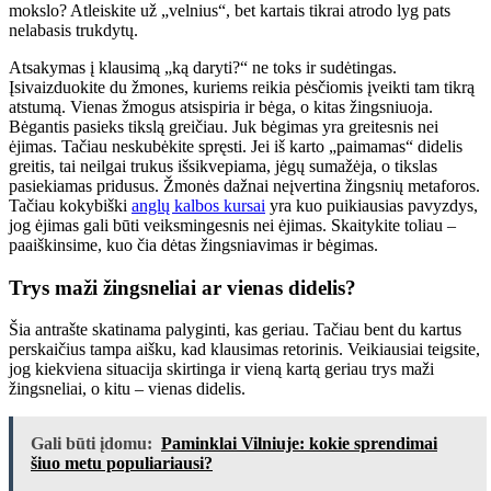
mokslo? Atleiskite už „velnius“, bet kartais tikrai atrodo lyg pats
nelabasis trukdytų.
Atsakymas į klausimą „ką daryti?“ ne toks ir sudėtingas.
Įsivaizduokite du žmones, kuriems reikia pėsčiomis įveikti tam tikrą
atstumą. Vienas žmogus atsispiria ir bėga, o kitas žingsniuoja.
Bėgantis pasieks tikslą greičiau. Juk bėgimas yra greitesnis nei
ėjimas. Tačiau neskubėkite spręsti. Jei iš karto „paimamas“ didelis
greitis, tai neilgai trukus išsikvepiama, jėgų sumažėja, o tikslas
pasiekiamas pridusus. Žmonės dažnai neįvertina žingsnių metaforos.
Tačiau kokybiški
anglų kalbos kursai
yra kuo puikiausias pavyzdys,
jog ėjimas gali būti veiksmingesnis nei ėjimas. Skaitykite toliau –
paaiškinsime, kuo čia dėtas žingsniavimas ir bėgimas.
Trys maži žingsneliai ar vienas didelis?
Šia antrašte skatinama palyginti, kas geriau. Tačiau bent du kartus
perskaičius tampa aišku, kad klausimas retorinis. Veikiausiai teigsite,
jog kiekviena situacija skirtinga ir vieną kartą geriau trys maži
žingsneliai, o kitu – vienas didelis.
Gali būti įdomu:
Paminklai Vilniuje: kokie sprendimai
šiuo metu populiariausi?