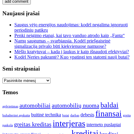
Naujausi įrašai
Saugus vėjo energijos naudojimas: kodėl negalima ignoruoti
periodinių patikrų
Penki neigimo etapai, kai tavo vanduo atrodo kaip „Fanta“
Namų saugumas – svarbiausia. Kodėl priešgaisrinė
signalizacija privalo būti kiekvienuose namuose?
Mėšlo kratytuvai – kada į laukus ir kaip išnaudoti efektyviai?
Kodėl Neries pakrantė? Kuo ypatingi ten statomi nauji butai?
Seni straipsniai
Seni
straipsniai
Temos
baldai
automobiliai
automobilių nuoma
apšvietimas
finansai
buitinė technika
debesis
buhalterinė apskaita
butai
darbas
greita
interjeras
greitas kreditas
interneto puslapiai
paskola
kreditai