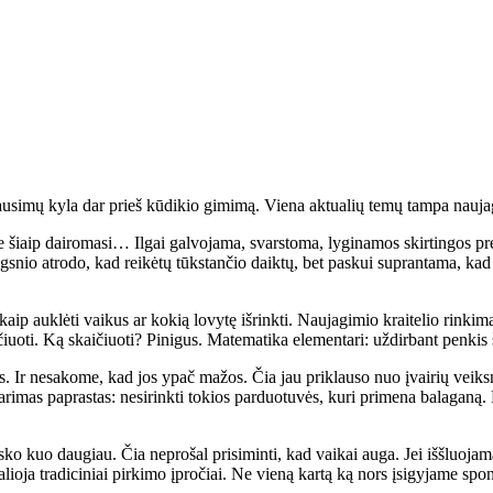
ausimų kyla dar prieš kūdikio gimimą. Viena aktualių temų tampa naujag
 šiaip dairomasi… Ilgai galvojama, svarstoma, lyginamos skirtingos prekė
vilgsnio atrodo, kad reikėtų tūkstančio daiktų, bet paskui suprantama, ka
aip auklėti vaikus ar kokią lovytę išrinkti. Naujagimio kraitelio rinkim
ičiuoti. Ką skaičiuoti? Pinigus. Matematika elementari: uždirbant penkis 
. Ir nesakome, kad jos ypač mažos. Čia jau priklauso nuo įvairių veiks
rimas paprastas: nesirinkti tokios parduotuvės, kuri primena balaganą. K
ko kuo daugiau. Čia neprošal prisiminti, kad vaikai auga. Jei iššluojama
a galioja tradiciniai pirkimo įpročiai. Ne vieną kartą ką nors įsigyjame s