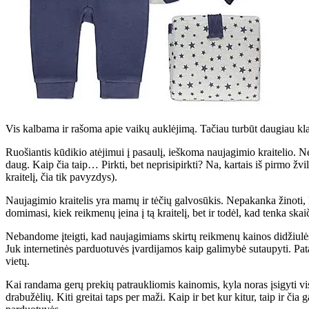
Vis kalbama ir rašoma apie vaikų auklėjimą. Tačiau turbūt daugiau kl
Ruošiantis kūdikio atėjimui į pasaulį, ieškoma naujagimio kraitelio. Ne
daug. Kaip čia taip… Pirkti, bet neprisipirkti? Na, kartais iš pirmo ž
kraitelį, čia tik pavyzdys).
Naujagimio kraitelis yra mamų ir tėčių galvosūkis. Nepakanka žinoti, k
domimasi, kiek reikmenų įeina į tą kraitelį, bet ir todėl, kad tenka ska
Nebandome įteigti, kad naujagimiams skirtų reikmenų kainos didžiulės
Juk internetinės parduotuvės įvardijamos kaip galimybė sutaupyti. Pata
vietų.
Kai randama gerų prekių patraukliomis kainomis, kyla noras įsigyti vis
drabužėlių. Kiti greitai taps per maži. Kaip ir bet kur kitur, taip ir či