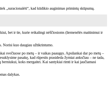
 tiek „suracionalėti“, kad kūdikio auginimas primintų skūpumą.
ikiui, bet ir tie, kurie reikalingi nėščiosioms (liemenėlės maitinimui ir
is. Norisi kuo daugiau užtikrintumo.
lankai svečiuose po metų – ir vaikas paaugęs. Apsilankai dar po metų –
t nesuklysime pasakę, kad rūpestis prasideda žymiai anksčiau – ne tada,
 berniukui, koks mergaitei. Kai santykiai rimti ir kai jaučiamasi
somas dalykas.