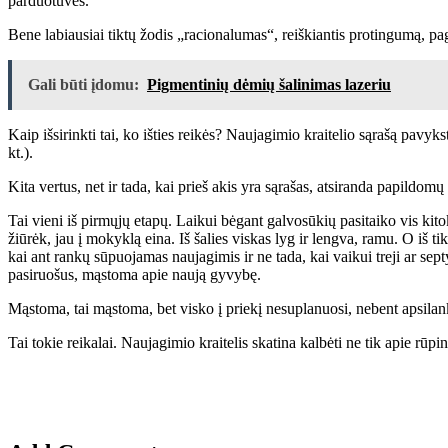
parduotuvės.
Bene labiausiai tiktų žodis „racionalumas“, reiškiantis protingumą, p
Gali būti įdomu:
Pigmentinių dėmių šalinimas lazeriu
Kaip išsirinkti tai, ko išties reikės? Naujagimio kraitelio sąrašą pavykst
kt.).
Kita vertus, net ir tada, kai prieš akis yra sąrašas, atsiranda papil
Tai vieni iš pirmųjų etapų. Laikui bėgant galvosūkių pasitaiko vis kito
žiūrėk, jau į mokyklą eina. Iš šalies viskas lyg ir lengva, ramu. O iš 
kai ant rankų sūpuojamas naujagimis ir ne tada, kai vaikui treji ar sep
pasiruošus, mąstoma apie naują gyvybę.
Mąstoma, tai mąstoma, bet visko į priekį nesuplanuosi, nebent apsilan
Tai tokie reikalai. Naujagimio kraitelis skatina kalbėti ne tik apie rū