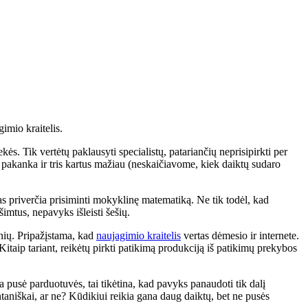
imio kraitelis.
s. Tik vertėtų paklausyti specialistų, patariančių neprisipirkti per
d pakanka ir tris kartus mažiau (neskaičiavome, kiek daiktų sudaro
as priverčia prisiminti mokyklinę matematiką. Ne tik todėl, kad
šimtus, nepavyks išleisti šešių.
nių. Pripažįstama, kad
naujagimio kraitelis
vertas dėmesio ir internete.
itaip tariant, reikėtų pirkti patikimą produkciją iš patikimų prekybos
 pusė parduotuvės, tai tikėtina, kad pavyks panaudoti tik dalį
pontaniškai, ar ne? Kūdikiui reikia gana daug daiktų, bet ne pusės