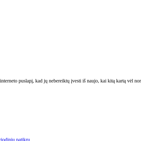
interneto puslapį, kad jų nebereiktų įvesti iš naujo, kai kitą kartą vėl n
iodinių patikrų