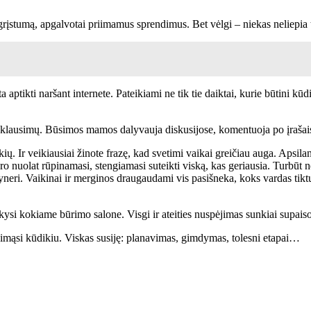
agrįstumą, apgalvotai priimamus sprendimus. Bet vėlgi – niekas neliepia
a aptikti naršant internete. Pateikiami ne tik tie daiktai, kurie būtini kūd
domų klausimų. Būsimos mamos dalyvauja diskusijose, komentuoja po įraša
kių. Ir veikiausiai žinote frazę, kad svetimi vaikai greičiau auga. Apsi
tikro nuolat rūpinamasi, stengiamasi suteikti viską, kas geriausia. Turbū
tyneri. Vaikinai ir merginos draugaudami vis pasišneka, koks vardas tiktų
kysi kokiame būrimo salone. Visgi ir ateities nuspėjimas sunkiai supai
pinimąsi kūdikiu. Viskas susiję: planavimas, gimdymas, tolesni etapai…