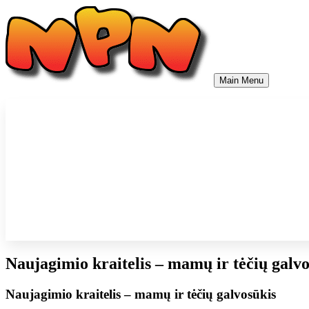
Skip
to
content
Main Menu
Naujagimio kraitelis – mamų ir tėčių galvo
Naujagimio kraitelis – mamų ir tėčių galvosūkis